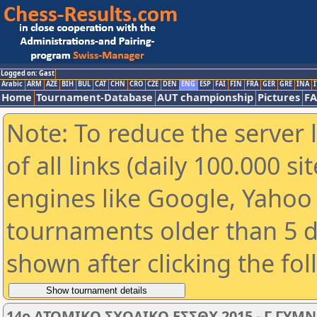
Logged on: Gast
Arabic
ARM
AZE
BIH
BUL
CAT
CHN
CRO
CZE
DEN
ENG
ESP
FAI
FIN
FRA
GER
GRE
INA
I
Home
Tournament-Database
AUT championship
Pictures
F
Note: To reduce the server 
of all links (daily 100.000 s
engines like Google, Yahoo a
tournaments older than 5 d
shown after clicking the fo
14o ΑΤΟΜΙΚΟ ΣΧΟΛΙΚΟ ΕΣΣΘΧ 2015 - Γ ΓΥΜ