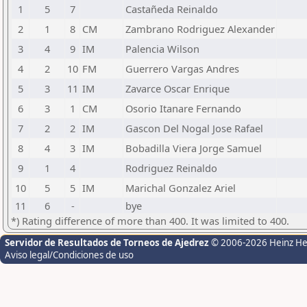
1
5
7
Castañeda Reinaldo
2
1
8
CM
Zambrano Rodriguez Alexander
3
4
9
IM
Palencia Wilson
4
2
10
FM
Guerrero Vargas Andres
5
3
11
IM
Zavarce Oscar Enrique
6
3
1
CM
Osorio Itanare Fernando
7
2
2
IM
Gascon Del Nogal Jose Rafael
8
4
3
IM
Bobadilla Viera Jorge Samuel
9
1
4
Rodriguez Reinaldo
10
5
5
IM
Marichal Gonzalez Ariel
11
6
-
bye
*) Rating difference of more than 400. It was limited to 400.
Servidor de Resultados de Torneos de Ajedrez
© 2006-2026 Heinz H
Aviso legal/Condiciones de uso