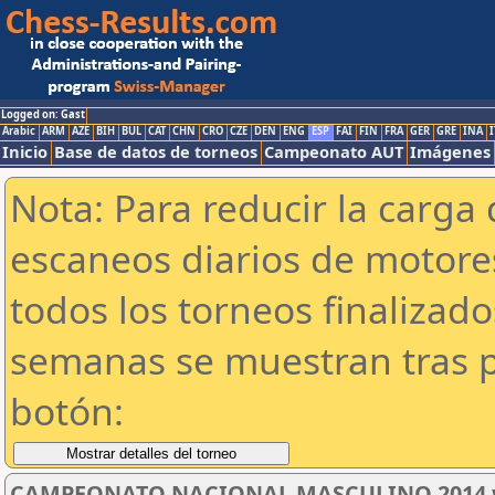
Logged on: Gast
Arabic
ARM
AZE
BIH
BUL
CAT
CHN
CRO
CZE
DEN
ENG
ESP
FAI
FIN
FRA
GER
GRE
INA
I
Inicio
Base de datos de torneos
Campeonato AUT
Imágenes
Nota: Para reducir la carga 
escaneos diarios de motor
todos los torneos finalizad
semanas se muestran tras p
botón:
CAMPEONATO NACIONAL MASCULINO 2014 