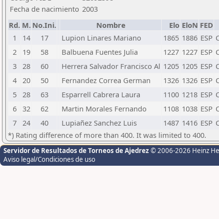
Fecha de nacimiento
2003
Rd.
M.
No.Ini.
Nombre
Elo
EloN
FED
1
14
17
Lupion Linares Mariano
1865
1886
ESP
2
19
58
Balbuena Fuentes Julia
1227
1227
ESP
C
3
28
60
Herrera Salvador Francisco Al
1205
1205
ESP
C
4
20
50
Fernandez Correa German
1326
1326
ESP
C
5
28
63
Esparrell Cabrera Laura
1100
1218
ESP
C
6
32
62
Martin Morales Fernando
1108
1038
ESP
C
7
24
40
Lupiañez Sanchez Luis
1487
1416
ESP
C
*) Rating difference of more than 400. It was limited to 400.
Servidor de Resultados de Torneos de Ajedrez
© 2006-2026 Heinz H
Aviso legal/Condiciones de uso