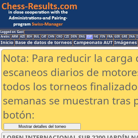
Logged on: Gast
Arabic
ARM
AZE
BIH
BUL
CAT
CHN
CRO
CZE
DEN
ENG
ESP
FAI
FIN
FRA
GER
GRE
INA
I
Inicio
Base de datos de torneos
Campeonato AUT
Imágenes
Nota: Para reducir la carga 
escaneos diarios de motor
todos los torneos finalizad
semanas se muestran tras p
botón:
I OPEN INTERNACIONAL SUB 2200 JARDÍN N