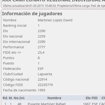
Última actualización31.05.2015 10:48:20, Propietario/Última carga: Fed. de Aj
Información de jugadores
Nombre
Martinez Lopez David
Ranking inicial
1
Elo
2290
Elo nacional
2259
Elo internacional
2290
Performance
2777
FIDE elo +/-
25,4
Puntos
8
Puesto
1
Federación
ESP
Club/Ciudad
Lapuerta
Código nacional
22914
Código FIDE
22235779
Fecha de nacimiento
1993
Rd.
M.
No.Ini.
Nombre
Elo
FED
C
1
1
48
Pujante Martinez Rafael
1667
ESP
CAC