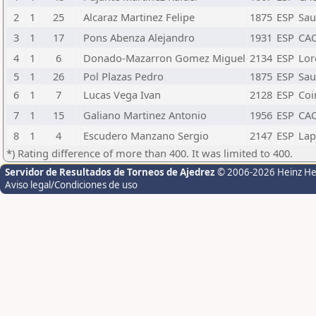
2
1
25
Alcaraz Martinez Felipe
1875
ESP
Sau
3
1
17
Pons Abenza Alejandro
1931
ESP
CAC
4
1
6
Donado-Mazarron Gomez Miguel
2134
ESP
Lor
5
1
26
Pol Plazas Pedro
1875
ESP
Sau
6
1
7
Lucas Vega Ivan
2128
ESP
Coi
7
1
15
Galiano Martinez Antonio
1956
ESP
CAC
8
1
4
Escudero Manzano Sergio
2147
ESP
Lap
*) Rating difference of more than 400. It was limited to 400.
Servidor de Resultados de Torneos de Ajedrez
© 2006-2026 Heinz H
Aviso legal/Condiciones de uso