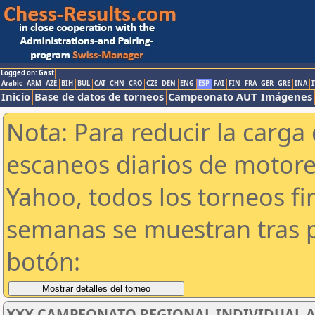
Logged on: Gast
Arabic
ARM
AZE
BIH
BUL
CAT
CHN
CRO
CZE
DEN
ENG
ESP
FAI
FIN
FRA
GER
GRE
INA
I
Inicio
Base de datos de torneos
Campeonato AUT
Imágenes
Nota: Para reducir la carga 
escaneos diarios de motor
Yahoo, todos los torneos f
semanas se muestran tras p
botón:
XXX CAMPEONATO REGIONAL INDIVIDUAL AB