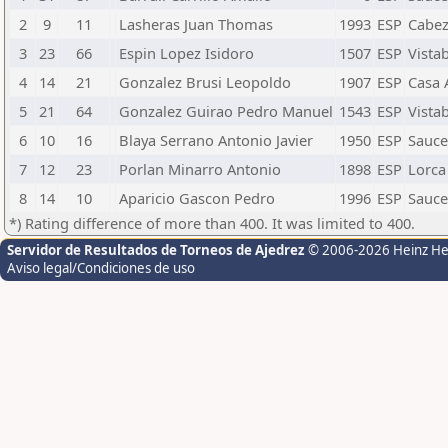
2
9
11
Lasheras Juan Thomas
1993
ESP
Cabez
3
23
66
Espin Lopez Isidoro
1507
ESP
Vistab
4
14
21
Gonzalez Brusi Leopoldo
1907
ESP
Casa 
5
21
64
Gonzalez Guirao Pedro Manuel
1543
ESP
Vistab
6
10
16
Blaya Serrano Antonio Javier
1950
ESP
Sauce
7
12
23
Porlan Minarro Antonio
1898
ESP
Lorca
8
14
10
Aparicio Gascon Pedro
1996
ESP
Sauce
*) Rating difference of more than 400. It was limited to 400.
Servidor de Resultados de Torneos de Ajedrez
© 2006-2026 Heinz H
Aviso legal/Condiciones de uso