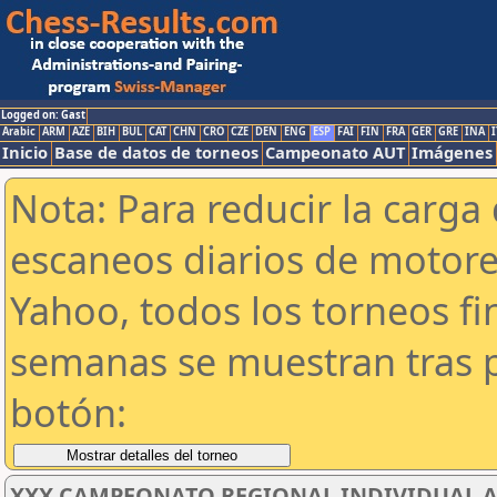
Logged on: Gast
Arabic
ARM
AZE
BIH
BUL
CAT
CHN
CRO
CZE
DEN
ENG
ESP
FAI
FIN
FRA
GER
GRE
INA
I
Inicio
Base de datos de torneos
Campeonato AUT
Imágenes
Nota: Para reducir la carga 
escaneos diarios de motor
Yahoo, todos los torneos f
semanas se muestran tras p
botón:
XXX CAMPEONATO REGIONAL INDIVIDUAL AB