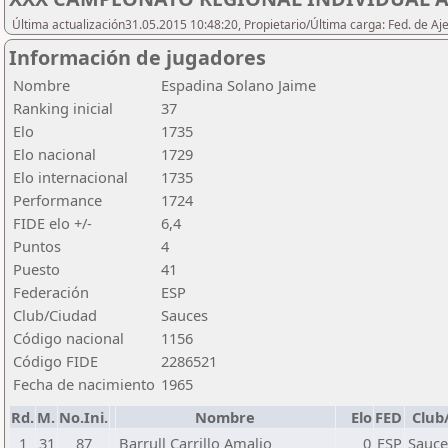
Última actualización31.05.2015 10:48:20, Propietario/Última carga: Fed. de Aj
Información de jugadores
Nombre
Espadina Solano Jaime
Ranking inicial
37
Elo
1735
Elo nacional
1729
Elo internacional
1735
Performance
1724
FIDE elo +/-
6,4
Puntos
4
Puesto
41
Federación
ESP
Club/Ciudad
Sauces
Código nacional
1156
Código FIDE
2286521
Fecha de nacimiento
1965
Rd.
M.
No.Ini.
Nombre
Elo
FED
Club
1
31
87
Barrull Carrillo Amalio
0
ESP
Sauce