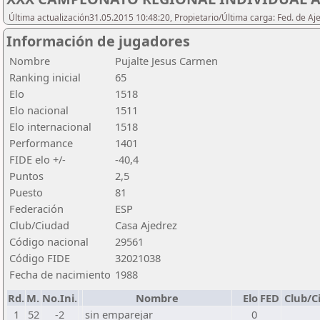
Última actualización31.05.2015 10:48:20, Propietario/Última carga: Fed. de Aj
Información de jugadores
Nombre
Pujalte Jesus Carmen
Ranking inicial
65
Elo
1518
Elo nacional
1511
Elo internacional
1518
Performance
1401
FIDE elo +/-
-40,4
Puntos
2,5
Puesto
81
Federación
ESP
Club/Ciudad
Casa Ajedrez
Código nacional
29561
Código FIDE
32021038
Fecha de nacimiento
1988
Rd.
M.
No.Ini.
Nombre
Elo
FED
Club/C
1
52
-2
sin emparejar
0