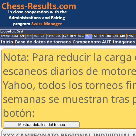
Logged on: Gast
Arabic
ARM
AZE
BIH
BUL
CAT
CHN
CRO
CZE
DEN
ENG
ESP
FAI
FIN
FRA
GER
GRE
INA
I
Inicio
Base de datos de torneos
Campeonato AUT
Imágenes
Nota: Para reducir la carga 
escaneos diarios de motor
Yahoo, todos los torneos f
semanas se muestran tras p
botón:
XXX CAMPEONATO REGIONAL INDIVIDUAL AB