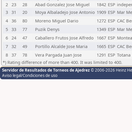
2
23
28
Abad Gonzalez Jose Miguel
1842
ESP
indepe
3
31
20
Moya Albaladejo Jose Antonio
1909
ESP
Mar Me
4
36
80
Moreno Miguel Dario
1272
ESP
CAC Be
5
33
77
Puzik Denys
1349
ESP
Mar Me
6
24
47
Caballero Frutos Jose Alfredo
1667
ESP
Monte
7
32
49
Portillo Alcalde Jose Maria
1665
ESP
CAC Be
8
37
78
Vera Pargada Juan Jose
1291
ESP
Totana
*) Rating difference of more than 400. It was limited to 400.
Servidor de Resultados de Torneos de Ajedrez
© 2006-2026 Heinz H
Aviso legal/Condiciones de uso