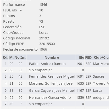
Performance
1546
FIDE elo +/-
10
Puntos
3
Puesto
73
Federación
ESP
Club/Ciudad
Lorca
Código nacional
29192
Código FIDE
32015500
Fecha de nacimiento
1966
Rd.
M.
No.Ini.
Nombre
Elo
FED
Club/Ci
1
20
22
Patino Andreu Ramon
1901
ESP
Mar Men
2
50
-2
sin emparejar
0
3
25
42
Fernandez Real Jose Miguel
1691
ESP
Sauces
4
31
55
Martinez Guillen Juan Jose
1635
ESP
Trovero 
5
38
86
Garcia Cayuela Jose Manuel
1167
ESP
Lorca
6
29
60
Hernandez Garcia Adolfo
1559
ESP
independ
7
49
-2
sin emparejar
0