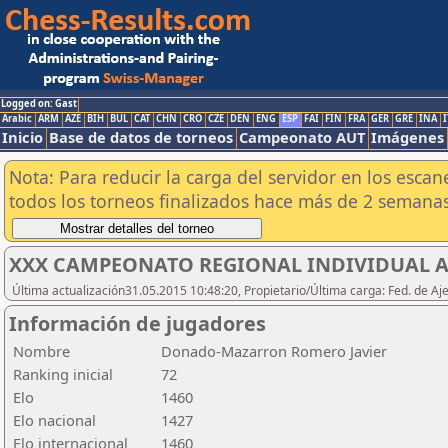
Logged on: Gast
Arabic
ARM
AZE
BIH
BUL
CAT
CHN
CRO
CZE
DEN
ENG
ESP
FAI
FIN
FRA
GER
GRE
INA
I
Inicio
Base de datos de torneos
Campeonato AUT
Imágenes
Nota: Para reducir la carga del servidor en los esc
todos los torneos finalizados hace más de 2 semanas
XXX CAMPEONATO REGIONAL INDIVIDUAL AB
Última actualización31.05.2015 10:48:20, Propietario/Última carga: Fed. de Aj
Información de jugadores
Nombre
Donado-Mazarron Romero Javier
Ranking inicial
72
Elo
1460
Elo nacional
1427
Elo internacional
1460