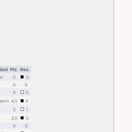
udad
Pts.
Res.
or
5
½
0
- ½
4
0
Marin
4,5
0
3
1
3,5
½
0
- 0