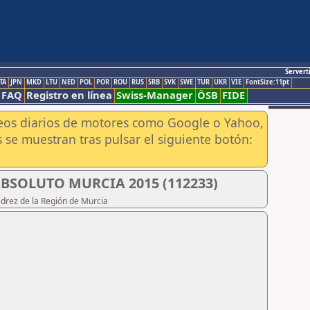
Servert
TA
JPN
MKD
LTU
NED
POL
POR
ROU
RUS
SRB
SVK
SWE
TUR
UKR
VIE
FontSize:11pt
FAQ
Registro en línea
Swiss-Manager
ÖSB
FIDE
aneos diarios de motores como Google o Yahoo,
 se muestran tras pulsar el siguiente botón:
SOLUTO MURCIA 2015 (112233)
edrez de la Región de Murcia