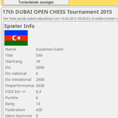
17th DUBAI OPEN CHESS Tournament 2015
Die Seite wurde zuletzt aktualisiert am 14.04.2015 20:09:23, Ersteller/Letzte
Spieler Info
Name
Guseinov Gadir
Titel
GM
Startrang
18
Elo
2606
Elo national
0
Elo intnational
2606
Eloperformance
2638
FIDE Elo +/-
6,3
Punkte
6
Rang
13
Föderation
AZE
Ident-Nummer
0