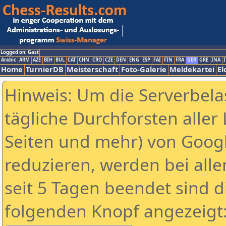
Logged on: Gast
Arabic
ARM
AZE
BIH
BUL
CAT
CHN
CRO
CZE
DEN
ENG
ESP
FAI
FIN
FRA
GER
GRE
INA
I
Home
TurnierDB
Meisterschaft
Foto-Galerie
Meldekartei
El
Hinweis: Um die Serverbela
tägliche Durchforsten aller 
Seiten und mehr) von Goog
reduzieren, werden bei alle
seit 5 Tagen beendet sind d
folgenden Knopf angezeigt