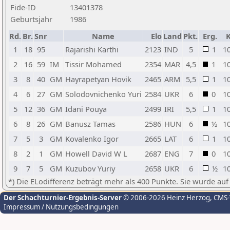
Fide-ID
13401378
Geburtsjahr
1986
Rd.
Br.
Snr
Name
Elo
Land
Pkt.
Erg.
1
18
95
Rajarishi Karthi
2123
IND
5
1
1
2
16
59
IM
Tissir Mohamed
2354
MAR
4,5
1
1
3
8
40
GM
Hayrapetyan Hovik
2465
ARM
5,5
1
1
4
6
27
GM
Solodovnichenko Yuri
2584
UKR
6
0
1
5
12
36
GM
Idani Pouya
2499
IRI
5,5
1
1
6
8
26
GM
Banusz Tamas
2586
HUN
6
½
1
7
5
3
GM
Kovalenko Igor
2665
LAT
6
1
1
8
2
1
GM
Howell David W L
2687
ENG
7
0
1
9
7
5
GM
Kuzubov Yuriy
2658
UKR
6
½
1
*) Die ELodifferenz beträgt mehr als 400 Punkte. Sie wurde auf
Der Schachturnier-Ergebnis-Server
© 2006-2026 Heinz Herzog
, CMS
Impressum / Nutzungsbedingungen