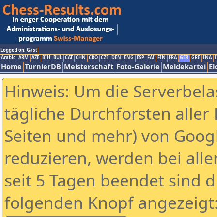
Logged on: Gast
Arabic
ARM
AZE
BIH
BUL
CAT
CHN
CRO
CZE
DEN
ENG
ESP
FAI
FIN
FRA
GER
GRE
INA
I
Home
TurnierDB
Meisterschaft
Foto-Galerie
Meldekartei
El
Hinweis: Um die Serverbela
tägliche Durchforsten aller 
Seiten und mehr) von Goog
reduzieren, werden bei alle
seit 5 Tagen beendet sind d
folgenden Knopf angezeigt