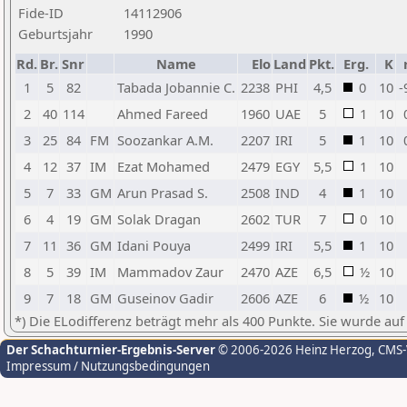
Fide-ID
14112906
Geburtsjahr
1990
Rd.
Br.
Snr
Name
Elo
Land
Pkt.
Erg.
K
1
5
82
Tabada Jobannie C.
2238
PHI
4,5
0
10
-
2
40
114
Ahmed Fareed
1960
UAE
5
1
10
3
25
84
FM
Soozankar A.M.
2207
IRI
5
1
10
4
12
37
IM
Ezat Mohamed
2479
EGY
5,5
1
10
5
7
33
GM
Arun Prasad S.
2508
IND
4
1
10
6
4
19
GM
Solak Dragan
2602
TUR
7
0
10
7
11
36
GM
Idani Pouya
2499
IRI
5,5
1
10
8
5
39
IM
Mammadov Zaur
2470
AZE
6,5
½
10
9
7
18
GM
Guseinov Gadir
2606
AZE
6
½
10
*) Die ELodifferenz beträgt mehr als 400 Punkte. Sie wurde auf
Der Schachturnier-Ergebnis-Server
© 2006-2026 Heinz Herzog
, CMS
Impressum / Nutzungsbedingungen