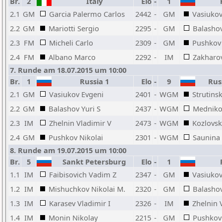
Br.
2
Italy
Elo
-
1
R
2.1
GM
Garcia Palermo Carlos
2442
-
GM
Vasiukov
2.2
GM
Mariotti Sergio
2295
-
GM
Balashov
2.3
FM
Micheli Carlo
2309
-
GM
Pushkov 
2.4
FM
Albano Marco
2292
-
IM
Zakharo
7. Runde am 18.07.2015 um 10:00
Br.
1
Russia 1
Elo
-
9
Rus
2.1
GM
Vasiukov Evgeni
2401
-
WGM
Strutins
2.2
GM
Balashov Yuri S
2437
-
WGM
Medniko
2.3
IM
Zhelnin Vladimir V
2473
-
WGM
Kozlovsk
2.4
GM
Pushkov Nikolai
2301
-
WGM
Saunina
8. Runde am 19.07.2015 um 10:00
Br.
5
Sankt Petersburg
Elo
-
1
R
1.1
IM
Faibisovich Vadim Z
2347
-
GM
Vasiukov
1.2
IM
Mishuchkov Nikolai M.
2320
-
GM
Balashov
1.3
IM
Karasev Vladimir I
2326
-
IM
Zhelnin 
1.4
IM
Monin Nikolay
2215
-
GM
Pushkov 