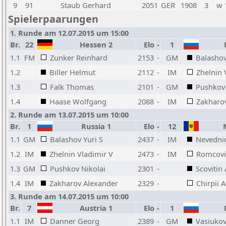
9
91
Staub Gerhard
2051
GER
1908
3
w 
Spielerpaarungen
1. Runde am 12.07.2015 um 15:00
Br.
22
Hessen 2
Elo
-
1
R
1.1
FM
Zunker Reinhard
2153
-
GM
Balashov
1.2
Biller Helmut
2112
-
IM
Zhelnin 
1.3
Falk Thomas
2101
-
GM
Pushkov 
1.4
Haase Wolfgang
2088
-
IM
Zakharo
2. Runde am 13.07.2015 um 10:00
Br.
1
Russia 1
Elo
-
12
M
1.1
GM
Balashov Yuri S
2437
-
IM
Nevedni
1.2
IM
Zhelnin Vladimir V
2473
-
IM
Romcovic
1.3
GM
Pushkov Nikolai
2301
-
Scovitin 
1.4
IM
Zakharov Alexander
2329
-
Chirpii 
3. Runde am 14.07.2015 um 10:00
Br.
7
Austria 1
Elo
-
1
R
1.1
IM
Danner Georg
2389
-
GM
Vasiukov