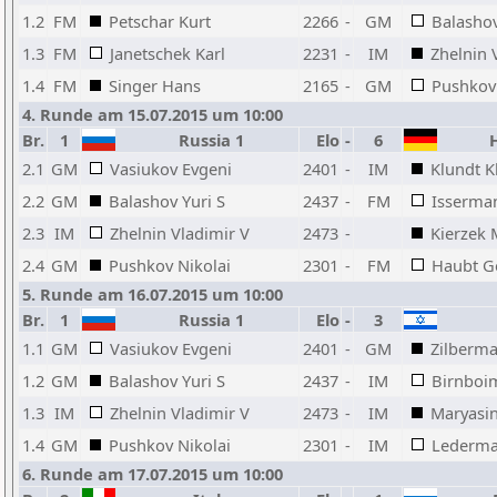
1.2
FM
Petschar Kurt
2266
-
GM
Balashov
1.3
FM
Janetschek Karl
2231
-
IM
Zhelnin 
1.4
FM
Singer Hans
2165
-
GM
Pushkov 
4. Runde am 15.07.2015 um 10:00
Br.
1
Russia 1
Elo
-
6
H
2.1
GM
Vasiukov Evgeni
2401
-
IM
Klundt K
2.2
GM
Balashov Yuri S
2437
-
FM
Isserma
2.3
IM
Zhelnin Vladimir V
2473
-
Kierzek 
2.4
GM
Pushkov Nikolai
2301
-
FM
Haubt G
5. Runde am 16.07.2015 um 10:00
Br.
1
Russia 1
Elo
-
3
1.1
GM
Vasiukov Evgeni
2401
-
GM
Zilberma
1.2
GM
Balashov Yuri S
2437
-
IM
Birnboi
1.3
IM
Zhelnin Vladimir V
2473
-
IM
Maryasin
1.4
GM
Pushkov Nikolai
2301
-
IM
Lederma
6. Runde am 17.07.2015 um 10:00