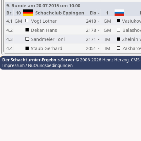
9. Runde am 20.07.2015 um 10:00
Br.
10
Schachclub Eppingen
Elo
-
1
R
4.1
GM
Vogt Lothar
2418
-
GM
Vasiukov
4.2
Dekan Hans
2178
-
GM
Balashov
4.3
Sandmeier Toni
2171
-
IM
Zhelnin 
4.4
Staub Gerhard
2051
-
IM
Zakharo
Der Schachturnier-Ergebnis-Server
© 2006-2026 Heinz Herzog
, CMS
Impressum / Nutzungsbedingungen