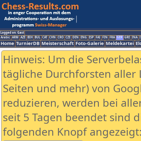
Logged on: Gast
Arabic
ARM
AZE
BIH
BUL
CAT
CHN
CRO
CZE
DEN
ENG
ESP
FAI
FIN
FRA
GER
GRE
INA
I
Home
TurnierDB
Meisterschaft
Foto-Galerie
Meldekartei
El
Hinweis: Um die Serverbela
tägliche Durchforsten aller 
Seiten und mehr) von Goog
reduzieren, werden bei alle
seit 5 Tagen beendet sind d
folgenden Knopf angezeigt