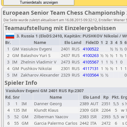
European Senior Team Chess Championship 
Die Seite wurde zuletzt aktualisiert am 16.08.2015 09:32:12, Ersteller: Wiener
Teamaufstellung mit Einzelergebnissen
3. Russia 1 (EloDS:2410, Kapitän: PUSHKOV Nikolai / Wtg
Br.
Name
Elo
Land
FideID
1
2
3
4
5
6
1
GM
Vasiukov Evgeni
2401
RUS
4100522
½
½
½
0
2
GM
Balashov Yuri S
2437
RUS
4100263
½
½
½
1
½
1
3
IM
Zhelnin Vladimir V
2473
RUS
4105567
1
1
½
1
0
4
GM
Pushkov Nikolai
2301
RUS
4117131
1
½
½
1
1
1
5
IM
Zakharov Alexander
2329
RUS
4103564
½
½
0
Spieler Info
Vasiukov Evgeni GM 2401 RUS Rp:2307
Rd.
Snr
Name
Elo
Land
Rp
Pkt.
Erg
3
1
IM
Danner Georg
2389
AUT
2351
5,5
s 
4
135
IM
Klundt Klaus
2309
GER
2264
5
w 
5
52
GM
Zilberman Yaacov
2383
ISR
2393
5,5
w 
6
55
GM
Garcia Palermo Carlos
2442
ITA
2472
6
s 