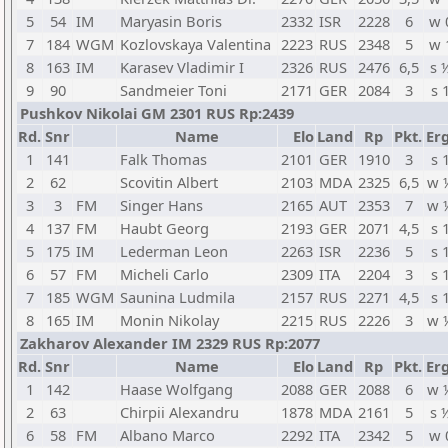
5
54
IM
Maryasin Boris
2332
ISR
2228
6
w 
7
184
WGM
Kozlovskaya Valentina
2223
RUS
2348
5
w 
8
163
IM
Karasev Vladimir I
2326
RUS
2476
6,5
s 
9
90
Sandmeier Toni
2171
GER
2084
3
s 
Pushkov Nikolai GM 2301 RUS Rp:2439
Rd.
Snr
Name
Elo
Land
Rp
Pkt.
Erg
1
141
Falk Thomas
2101
GER
1910
3
s 
2
62
Scovitin Albert
2103
MDA
2325
6,5
w 
3
3
FM
Singer Hans
2165
AUT
2353
7
w 
4
137
FM
Haubt Georg
2193
GER
2071
4,5
s 
5
175
IM
Lederman Leon
2263
ISR
2236
5
s 
6
57
FM
Micheli Carlo
2309
ITA
2204
3
s 
7
185
WGM
Saunina Ludmila
2157
RUS
2271
4,5
s 
8
165
IM
Monin Nikolay
2215
RUS
2226
3
w 
Zakharov Alexander IM 2329 RUS Rp:2077
Rd.
Snr
Name
Elo
Land
Rp
Pkt.
Erg
1
142
Haase Wolfgang
2088
GER
2088
6
w 
2
63
Chirpii Alexandru
1878
MDA
2161
5
s 
6
58
FM
Albano Marco
2292
ITA
2342
5
w 