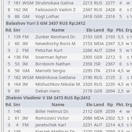
7
181
WGM
Strutinskaia Galina
2213
RUS
2277
4
w 
8
162
IM
Faibisovich Vadim Z
2347
RUS
2428
6
s 
9
88
GM
Vogt Lothar
2418
GER
2316
5
s 
Balashov Yuri S GM 2437 RUS Rp:2412
Rd.
Snr
Name
Elo
Land
Rp
Pkt.
Erg
1
139
FM
Zunker Reinhard Dr.
2153
GER
2193
5,5
s 
2
60
IM
Nevednichy Boris M
2153
MDA
2347
5,5
w 
3
2
FM
Petschar Kurt
2266
AUT
2264
5
w 
4
136
FM
Isserman Ryhor
2305
GER
2212
5
s 
5
53
IM
Birnboim Nathan
2358
ISR
2367
6
s 
6
56
GM
Mariotti Sergio
2295
ITA
2314
4,5
w 
7
182
WGM
Mednikova Svetlana
2190
RUS
2125
2
s 
8
164
IM
Mishuchkov Nikolai M.
2320
RUS
2235
4,5
w 
9
89
Dekan Hans
2178
GER
2094
2,5
w 
Zhelnin Vladimir V IM 2473 RUS Rp:2412
Rd.
Snr
Name
Elo
Land
Rp
Pkt.
Erg
1
140
Biller Helmut Dr.
2112
GER
2039
4
w 
2
61
IM
Romcovici Victor
2086
MDA
2302
5,5
s 
3
4
FM
Janetschek Karl
2231
AUT
2214
4,5
s 
4
138
Kierzek Matthias Dr.
2270
GER
2050
3,5
w 