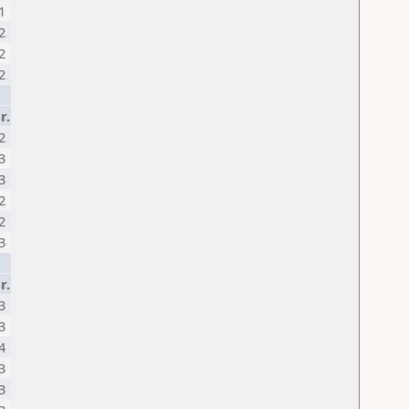
1
2
2
2
r.
2
3
3
2
2
3
r.
3
3
4
3
3