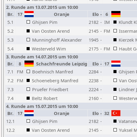
2. Runde am 13.07.2015 um 10:00
Br.
17
Oranje
Elo
-
6
H
5.1
Ghijsen Pim
2182
-
IM
Klundt K
5.2
Van Oosten Arend
2145
-
FM
Isserma
5.3
Munninghoff Alexander
1945
-
Kierzek 
5.4
Westerveld Wim
2175
-
FM
Haubt G
3. Runde am 14.07.2015 um 10:00
Br.
8
Schachfreunde Leipzig
Elo
-
17
7.1
FM
Boehnisch Manfred
2284
-
Ghijsen
7.2
FM
Schoeneberg Manfred
2238
-
Van Oos
7.3
Pruefer Friedbert
2224
-
Lindner 
7.4
Beltz Robert
2160
-
Westerv
4. Runde am 15.07.2015 um 10:00
Br.
17
Oranje
Elo
-
32
12.1
Ghijsen Pim
2182
-
Vatansev
12.2
Van Oosten Arend
2145
-
Yuksel M