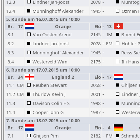
12.3
Lindner Jan-Joost
2078
-
Muratogl
12.4
Munninghoff Alexander
1945
-
Ozmen Ha
5. Runde am 16.07.2015 um 10:00
Br.
17
Oranje
Elo
-
13
8.1
Van Oosten Arend
2145
-
IM
Bhend E
8.2
Lindner Jan-Joost
2078
-
FM
Hohler P
8.3
Munninghoff Alexander
1945
-
Reiss Sie
8.4
Westerveld Wim
2175
-
Illi Hans
6. Runde am 17.07.2015 um 10:00
Br.
34
England 2
Elo
-
17
11.1
CM
Reuben Stewart
2058
-
Ghijsen
11.2
CM
Thurlow Kevin J
2001
-
Lindner 
11.3
Davison Colin F S
1998
-
Munning
11.4
Cooper John G
1987
-
Westerv
7. Runde am 18.07.2015 um 10:00
Br.
17
Oranje
Elo
-
4
G
7.1
Ghijsen Pim
2182
-
FM
Schmidt