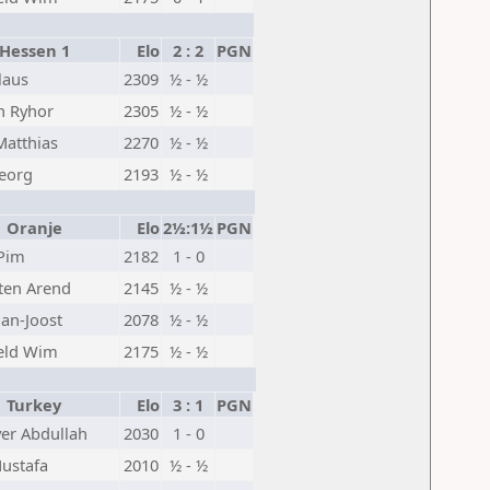
essen 1
Elo
2 : 2
PGN
laus
2309
½ - ½
n Ryhor
2305
½ - ½
Matthias
2270
½ - ½
eorg
2193
½ - ½
Oranje
Elo
2½:1½
PGN
 Pim
2182
1 - 0
ten Arend
2145
½ - ½
Jan-Joost
2078
½ - ½
eld Wim
2175
½ - ½
Turkey
Elo
3 : 1
PGN
er Abdullah
2030
1 - 0
ustafa
2010
½ - ½