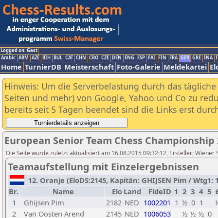
Logged on: Gast
Arabic
ARM
AZE
BIH
BUL
CAT
CHN
CRO
CZE
DEN
ENG
ESP
FAI
FIN
FRA
GER
GRE
INA
I
Home
TurnierDB
Meisterschaft
Foto-Galerie
Meldekartei
El
Hinweis: Um die Serverbelastung durch das tägliche D
Seiten und mehr) von Google, Yahoo und Co zu reduz
bereits seit 5 Tagen beendet sind die Links erst dur
European Senior Team Chess Championship 
Die Seite wurde zuletzt aktualisiert am 16.08.2015 09:32:12, Ersteller: Wiener
Teamaufstellung mit Einzelergebnissen
12. Oranje (EloDS:2145, Kapitän: GHIJSEN Pim / Wtg1: 1
Br.
Name
Elo
Land
FideID
1
2
3
4
5
1
Ghijsen Pim
2182
NED
1002201
1
½
0
1
2
Van Oosten Arend
2145
NED
1006053
½
½
½
0