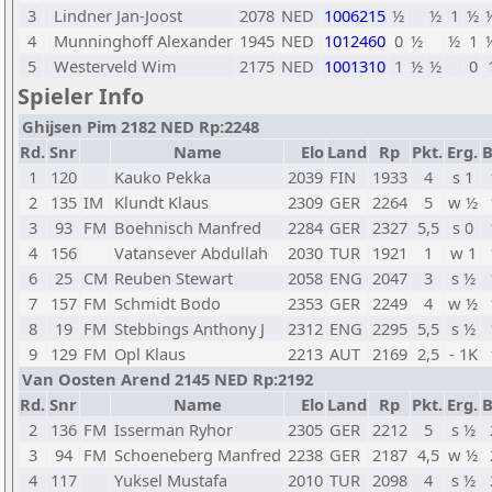
3
Lindner Jan-Joost
2078
NED
1006215
½
½
1
½
4
Munninghoff Alexander
1945
NED
1012460
0
½
½
1
5
Westerveld Wim
2175
NED
1001310
1
½
½
0
Spieler Info
Ghijsen Pim 2182 NED Rp:2248
Rd.
Snr
Name
Elo
Land
Rp
Pkt.
Erg.
B
1
120
Kauko Pekka
2039
FIN
1933
4
s 1
2
135
IM
Klundt Klaus
2309
GER
2264
5
w ½
3
93
FM
Boehnisch Manfred
2284
GER
2327
5,5
s 0
4
156
Vatansever Abdullah
2030
TUR
1921
1
w 1
6
25
CM
Reuben Stewart
2058
ENG
2047
3
s ½
7
157
FM
Schmidt Bodo
2353
GER
2249
4
w ½
8
19
FM
Stebbings Anthony J
2312
ENG
2295
5,5
s ½
9
129
FM
Opl Klaus
2213
AUT
2169
2,5
- 1K
Van Oosten Arend 2145 NED Rp:2192
Rd.
Snr
Name
Elo
Land
Rp
Pkt.
Erg.
B
2
136
FM
Isserman Ryhor
2305
GER
2212
5
s ½
3
94
FM
Schoeneberg Manfred
2238
GER
2187
4,5
w ½
4
117
Yuksel Mustafa
2010
TUR
2098
4
s ½