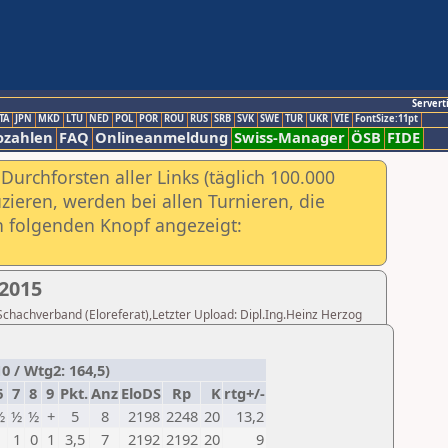
Servert
TA
JPN
MKD
LTU
NED
POL
POR
ROU
RUS
SRB
SVK
SWE
TUR
UKR
VIE
FontSize:11pt
ozahlen
FAQ
Onlineanmeldung
Swiss-Manager
ÖSB
FIDE
urchforsten aller Links (täglich 100.000
ieren, werden bei allen Turnieren, die
ch folgenden Knopf angezeigt:
2015
 Schachverband (Eloreferat),Letzter Upload: Dipl.Ing.Heinz Herzog
0 / Wtg2: 164,5)
6
7
8
9
Pkt.
Anz
EloDS
Rp
K
rtg+/-
½
½
½
+
5
8
2198
2248
20
13,2
1
0
1
3,5
7
2192
2192
20
9