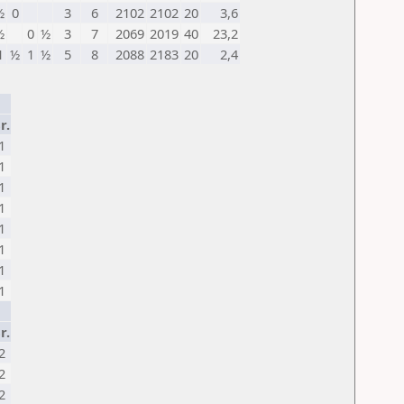
½
0
3
6
2102
2102
20
3,6
½
0
½
3
7
2069
2019
40
23,2
1
½
1
½
5
8
2088
2183
20
2,4
r.
1
1
1
1
1
1
1
1
r.
2
2
2