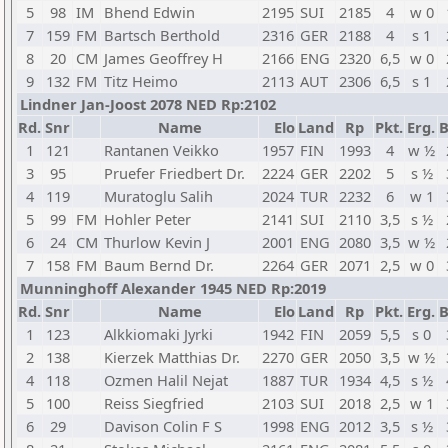
5
98
IM
Bhend Edwin
2195
SUI
2185
4
w 0
7
159
FM
Bartsch Berthold
2316
GER
2188
4
s 1
8
20
CM
James Geoffrey H
2166
ENG
2320
6,5
w 0
9
132
FM
Titz Heimo
2113
AUT
2306
6,5
s 1
Lindner Jan-Joost 2078 NED Rp:2102
Rd.
Snr
Name
Elo
Land
Rp
Pkt.
Erg.
B
1
121
Rantanen Veikko
1957
FIN
1993
4
w ½
3
95
Pruefer Friedbert Dr.
2224
GER
2202
5
s ½
4
119
Muratoglu Salih
2024
TUR
2232
6
w 1
5
99
FM
Hohler Peter
2141
SUI
2110
3,5
s ½
6
24
CM
Thurlow Kevin J
2001
ENG
2080
3,5
w ½
7
158
FM
Baum Bernd Dr.
2264
GER
2071
2,5
w 0
Munninghoff Alexander 1945 NED Rp:2019
Rd.
Snr
Name
Elo
Land
Rp
Pkt.
Erg.
B
1
123
Alkkiomaki Jyrki
1942
FIN
2059
5,5
s 0
2
138
Kierzek Matthias Dr.
2270
GER
2050
3,5
w ½
4
118
Ozmen Halil Nejat
1887
TUR
1934
4,5
s ½
5
100
Reiss Siegfried
2103
SUI
2018
2,5
w 1
6
29
Davison Colin F S
1998
ENG
2012
3,5
s ½