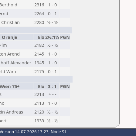
Berthold
2316
1 - 0
ernd
2264
0 - 1
Christian
2280
½ - ½
Oranje
Elo
2½:1½
PGN
 Pim
2182
½ - ½
ten Arend
2145
1 - 0
hoff Alexander
1945
1 - 0
eld Wim
2175
0 - 1
ien 75+
Elo
3 : 1
PGN
s
2213
+ - -
imo
2113
1 - 0
ein Andreas
2120
½ - ½
bert
1939
½ - ½
-Version 14.07.2026 13:23, Node S1