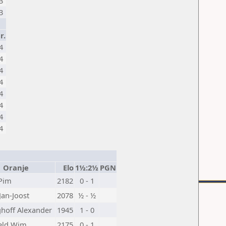
3
3
r.
4
4
4
4
4
4
4
4
Oranje
Elo
1½:2½
PGN
 Pim
2182
0 - 1
Jan-Joost
2078
½ - ½
hoff Alexander
1945
1 - 0
eld Wim
2175
0 - 1