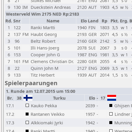
8
21
Stokes Michael
2161
ENG
2081
5,5
s 0
9
130
IM
Dueckstein Andreas
2120
AUT
1903
4,5
w ½
Westerveld Wim 2175 NED Rp:2183
Rd.
Snr
Name
Elo
Land
Rp
Pkt.
Erg.
B
1
122
Ranki Martti
1940
FIN
1803
3,5
w 1
2
137
FM
Haubt Georg
2193
GER
2071
4,5
s ½
3
96
Beltz Robert
2160
GER
2142
5
w ½
5
101
Illi Hans-Joerg
2078
SUI
2067
3
s 0
6
153
Cooper John G
1987
ENG
1981
3,5
w 1
7
161
FM
Clemens Christian Dr.
2280
GER
2055
4
s ½
8
22
Quinn John M
2127
ENG
2069
3,5
w 1
9
133
Titz Herbert
1939
AUT
2014
1,5
s ½
Spielerpaarungen
1. Runde am 12.07.2015 um 15:00
Br.
38
Turku
Elo
-
17
17.1
Kauko Pekka
2039
-
Ghijsen
17.2
Rantanen Veikko
1957
-
Lindner 
17.3
Alkkiomaki Jyrki
1942
-
Munning
17.4
Ranki Martti
1940
-
Westerv