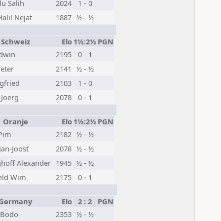
u Salih
2024
1 - 0
lil Nejat
1887
½ - ½
Schweiz
Elo
1½:2½
PGN
dwin
2195
0 - 1
eter
2141
½ - ½
gfried
2103
1 - 0
-Joerg
2078
0 - 1
Oranje
Elo
1½:2½
PGN
 Pim
2182
½ - ½
Jan-Joost
2078
½ - ½
hoff Alexander
1945
½ - ½
eld Wim
2175
0 - 1
ermany
Elo
2 : 2
PGN
 Bodo
2353
½ - ½