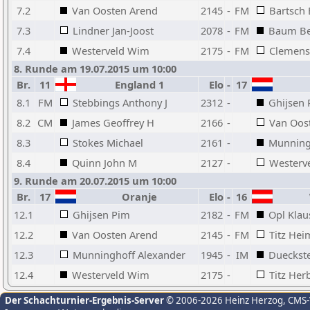
7.2
Van Oosten Arend
2145
-
FM
Bartsch 
7.3
Lindner Jan-Joost
2078
-
FM
Baum B
7.4
Westerveld Wim
2175
-
FM
Clemens 
8. Runde am 19.07.2015 um 10:00
Br.
11
England 1
Elo
-
17
8.1
FM
Stebbings Anthony J
2312
-
Ghijsen
8.2
CM
James Geoffrey H
2166
-
Van Oos
8.3
Stokes Michael
2161
-
Munning
8.4
Quinn John M
2127
-
Westerv
9. Runde am 20.07.2015 um 10:00
Br.
17
Oranje
Elo
-
16
W
12.1
Ghijsen Pim
2182
-
FM
Opl Klau
12.2
Van Oosten Arend
2145
-
FM
Titz He
12.3
Munninghoff Alexander
1945
-
IM
Dueckst
12.4
Westerveld Wim
2175
-
Titz Her
Der Schachturnier-Ergebnis-Server
© 2006-2026 Heinz Herzog
, CMS