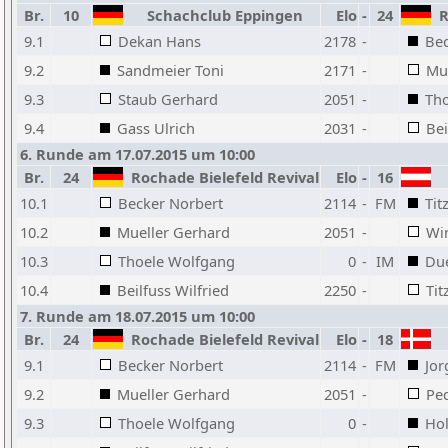
Br.
10
Schachclub Eppingen
Elo
-
24
Ro
9.1
Dekan Hans
2178
-
Bec
9.2
Sandmeier Toni
2171
-
Mu
9.3
Staub Gerhard
2051
-
Th
9.4
Gass Ulrich
2031
-
Bei
6. Runde am 17.07.2015 um 10:00
Br.
24
Rochade Bielefeld Revival
Elo
-
16
10.1
Becker Norbert
2114
-
FM
Tit
10.2
Mueller Gerhard
2051
-
Win
10.3
Thoele Wolfgang
0
-
IM
Due
10.4
Beilfuss Wilfried
2250
-
Tit
7. Runde am 18.07.2015 um 10:00
Br.
24
Rochade Bielefeld Revival
Elo
-
18
9.1
Becker Norbert
2114
-
FM
Jor
9.2
Mueller Gerhard
2051
-
Pe
9.3
Thoele Wolfgang
0
-
Hol