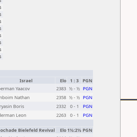
4
4
4
4
4
4
4
4
4
Israel
Elo
1 : 3
PGN
berman Yaacov
2383
½ - ½
PGN
rnboim Nathan
2358
½ - ½
PGN
yasin Boris
2332
0 - 1
PGN
derman Leon
2263
0 - 1
PGN
chade Bielefeld Revival
Elo
1½:2½
PGN