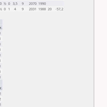
0
½
0
3,5
9
2070
1990
½
0
1
4
9
2031
1988
20
-57,2
r.
1
1
1
1
1
1
1
1
1
r.
2
2
2