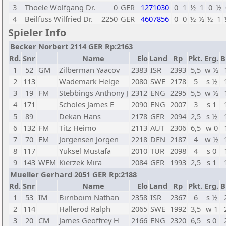
3
Thoele Wolfgang Dr.
0
GER
1271030
0
1
½
1
0
½
4
Beilfuss Wilfried Dr.
2250
GER
4607856
0
0
½
½
½
1
Spieler Info
Becker Norbert 2114 GER Rp:2163
Rd.
Snr
Name
Elo
Land
Rp
Pkt.
Erg.
B
1
52
GM
Zilberman Yaacov
2383
ISR
2393
5,5
w ½
2
113
Wademark Helge
2080
SWE
2178
5
s ½
3
19
FM
Stebbings Anthony J
2312
ENG
2295
5,5
w ½
4
171
Scholes James E
2090
ENG
2007
3
s 1
5
89
Dekan Hans
2178
GER
2094
2,5
s ½
6
132
FM
Titz Heimo
2113
AUT
2306
6,5
w 0
7
70
FM
Jorgensen Jorgen
2218
DEN
2187
4
w ½
8
117
Yuksel Mustafa
2010
TUR
2098
4
s 0
9
143
WFM
Kierzek Mira
2084
GER
1993
2,5
s 1
Mueller Gerhard 2051 GER Rp:2188
Rd.
Snr
Name
Elo
Land
Rp
Pkt.
Erg.
B
1
53
IM
Birnboim Nathan
2358
ISR
2367
6
s ½
2
114
Hallerod Ralph
2065
SWE
1992
3,5
w 1
3
20
CM
James Geoffrey H
2166
ENG
2320
6,5
s 0