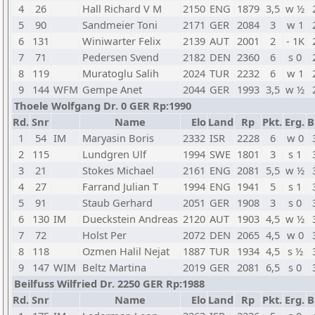
4
26
Hall Richard V M
2150
ENG
1879
3,5
w ½
5
90
Sandmeier Toni
2171
GER
2084
3
w 1
6
131
Winiwarter Felix
2139
AUT
2001
2
- 1K
7
71
Pedersen Svend
2182
DEN
2360
6
s 0
8
119
Muratoglu Salih
2024
TUR
2232
6
w 1
9
144
WFM
Gempe Anet
2044
GER
1993
3,5
w ½
Thoele Wolfgang Dr. 0 GER Rp:1990
Rd.
Snr
Name
Elo
Land
Rp
Pkt.
Erg.
B
1
54
IM
Maryasin Boris
2332
ISR
2228
6
w 0
2
115
Lundgren Ulf
1994
SWE
1801
3
s 1
3
21
Stokes Michael
2161
ENG
2081
5,5
w ½
4
27
Farrand Julian T
1994
ENG
1941
5
s 1
5
91
Staub Gerhard
2051
GER
1908
3
s 0
6
130
IM
Dueckstein Andreas
2120
AUT
1903
4,5
w ½
7
72
Holst Per
2072
DEN
2065
4,5
w 0
8
118
Ozmen Halil Nejat
1887
TUR
1934
4,5
s ½
9
147
WIM
Beltz Martina
2019
GER
2081
6,5
s 0
Beilfuss Wilfried Dr. 2250 GER Rp:1988
Rd.
Snr
Name
Elo
Land
Rp
Pkt.
Erg.
B