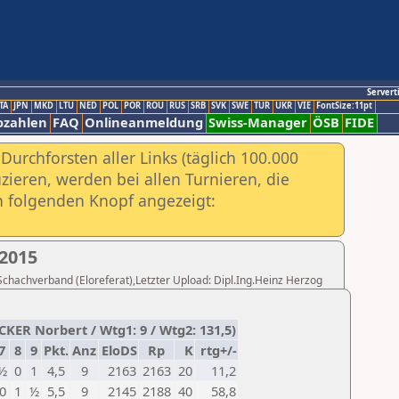
Servert
TA
JPN
MKD
LTU
NED
POL
POR
ROU
RUS
SRB
SVK
SWE
TUR
UKR
VIE
FontSize:11pt
ozahlen
FAQ
Onlineanmeldung
Swiss-Manager
ÖSB
FIDE
urchforsten aller Links (täglich 100.000
ieren, werden bei allen Turnieren, die
ch folgenden Knopf angezeigt:
2015
 Schachverband (Eloreferat),Letzter Upload: Dipl.Ing.Heinz Herzog
CKER Norbert / Wtg1: 9 / Wtg2: 131,5)
7
8
9
Pkt.
Anz
EloDS
Rp
K
rtg+/-
½
0
1
4,5
9
2163
2163
20
11,2
0
1
½
5,5
9
2145
2188
40
58,8