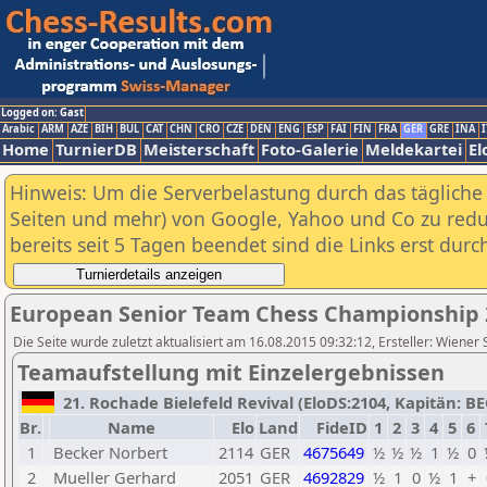
Logged on: Gast
Arabic
ARM
AZE
BIH
BUL
CAT
CHN
CRO
CZE
DEN
ENG
ESP
FAI
FIN
FRA
GER
GRE
INA
I
Home
TurnierDB
Meisterschaft
Foto-Galerie
Meldekartei
El
Hinweis: Um die Serverbelastung durch das tägliche D
Seiten und mehr) von Google, Yahoo und Co zu reduz
bereits seit 5 Tagen beendet sind die Links erst dur
European Senior Team Chess Championship 
Die Seite wurde zuletzt aktualisiert am 16.08.2015 09:32:12, Ersteller: Wiener
Teamaufstellung mit Einzelergebnissen
21. Rochade Bielefeld Revival (EloDS:2104, Kapitän: BE
Br.
Name
Elo
Land
FideID
1
2
3
4
5
6
1
Becker Norbert
2114
GER
4675649
½
½
½
1
½
0
2
Mueller Gerhard
2051
GER
4692829
½
1
0
½
1
+