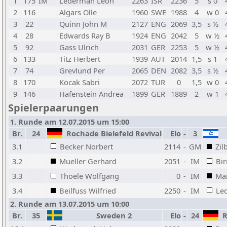
1
175
IM
Lederman Leon
2263
ISR
2236
5
s 0
2
116
Algars Olle
1960
SWE
1988
4
w 0
3
22
Quinn John M
2127
ENG
2069
3,5
s ½
4
28
Edwards Ray B
1924
ENG
2042
5
w ½
5
92
Gass Ulrich
2031
GER
2253
5
w ½
6
133
Titz Herbert
1939
AUT
2014
1,5
s 1
7
74
Grevlund Per
2065
DEN
2082
3,5
s ½
8
170
Kocak Sabri
2072
TUR
0
1,5
w 0
9
146
Hafenstein Andrea
1899
GER
1889
2
w 1
Spielerpaarungen
1. Runde am 12.07.2015 um 15:00
Br.
24
Rochade Bielefeld Revival
Elo
-
3
3.1
Becker Norbert
2114
-
GM
Zil
3.2
Mueller Gerhard
2051
-
IM
Bi
3.3
Thoele Wolfgang
0
-
IM
Mar
3.4
Beilfuss Wilfried
2250
-
IM
Le
2. Runde am 13.07.2015 um 10:00
Br.
35
Sweden 2
Elo
-
24
Ro