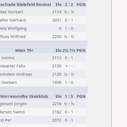
chade Bielefeld Revival
Elo
2 : 2
PGN
ker Norbert
2114
½ - ½
eller Gerhard
2051
0 - 1
oele Wolfgang
0
1 - 0
lfuss Wilfried
2250
½ - ½
Wien 75+
Elo
2½:1½
PGN
z Heimo
2113
0 - 1
iwarter Felix
2139
+ - -
ckstein Andreas
2120
½ - ½
z Herbert
1939
1 - 0
Nörresundby Skakklub
Elo
1 : 3
PGN
gensen Jorgen
2218
½ - ½
dersen Svend
2182
0 - 1
st Per
2072
0 - 1