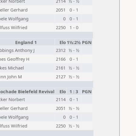
ker Norbert
2114
½ - ½
eller Gerhard
2051
0 - 1
oele Wolfgang
0
0 - 1
lfuss Wilfried
2250
1 - 0
England 1
Elo
1½:2½
PGN
bbings Anthony J
2312
½ - ½
mes Geoffrey H
2166
0 - 1
kes Michael
2161
½ - ½
inn John M
2127
½ - ½
chade Bielefeld Revival
Elo
1 : 3
PGN
ker Norbert
2114
0 - 1
eller Gerhard
2051
½ - ½
oele Wolfgang
0
0 - 1
lfuss Wilfried
2250
½ - ½