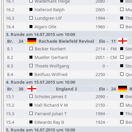
16.1
Wademark Helge
2080
-
Bec
16.2
Hallerod Ralph
2065
-
Mu
16.3
Lundgren Ulf
1994
-
Th
16.4
Algars Olle
1960
-
Bei
3. Runde am 14.07.2015 um 10:00
Br.
24
Rochade Bielefeld Revival
Elo
-
11
8.1
Becker Norbert
2114
-
FM
Ste
8.2
Mueller Gerhard
2051
-
CM
Ja
8.3
Thoele Wolfgang
0
-
Sto
8.4
Beilfuss Wilfried
2250
-
Qu
4. Runde am 15.07.2015 um 10:00
Br.
30
England 3
Elo
-
24
Ro
15.1
Scholes James E
2090
-
Bec
15.2
Hall Richard V M
2150
-
Mu
15.3
Farrand Julian T
1994
-
Th
15.4
Edwards Ray B
1924
-
Bei
5. Runde am 16.07.2015 um 10:00