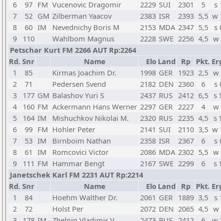
6
97
FM
Vucenovic Dragomir
2229
SUI
2301
5
s 
7
52
GM
Zilberman Yaacov
2383
ISR
2393
5,5
w 
8
60
IM
Nevednichy Boris M
2153
MDA
2347
5,5
s 
9
110
Wahlbom Magnus
2228
SWE
2256
4,5
w 
Petschar Kurt FM 2266 AUT Rp:2264
Rd.
Snr
Name
Elo
Land
Rp
Pkt.
Er
1
85
Kirmas Joachim Dr.
1998
GER
1923
2,5
w 
2
71
Pedersen Svend
2182
DEN
2360
6
s 
3
177
GM
Balashov Yuri S
2437
RUS
2412
6,5
s 
4
160
FM
Ackermann Hans Werner
2297
GER
2227
4
w 
5
164
IM
Mishuchkov Nikolai M.
2320
RUS
2235
4,5
s 
6
99
FM
Hohler Peter
2141
SUI
2110
3,5
w 
7
53
IM
Birnboim Nathan
2358
ISR
2367
6
s 
8
61
IM
Romcovici Victor
2086
MDA
2302
5,5
w 
9
111
FM
Hammar Bengt
2167
SWE
2299
6
s 
Janetschek Karl FM 2231 AUT Rp:2214
Rd.
Snr
Name
Elo
Land
Rp
Pkt.
Er
1
84
Hoehm Walther Dr.
2061
GER
1889
3,5
s 
2
72
Holst Per
2072
DEN
2065
4,5
w 
3
178
IM
Zhelnin Vladimir V
2473
RUS
2412
6
w 