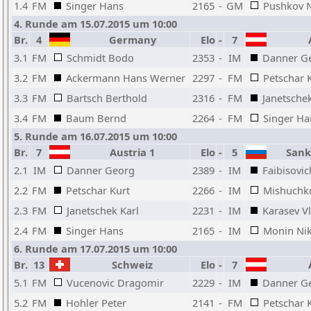
1.4
FM
Singer Hans
2165
-
GM
Pushkov N
4. Runde am 15.07.2015 um 10:00
Br.
4
Germany
Elo
-
7
A
3.1
FM
Schmidt Bodo
2353
-
IM
Danner G
3.2
FM
Ackermann Hans Werner
2297
-
FM
Petschar 
3.3
FM
Bartsch Berthold
2316
-
FM
Janetschek
3.4
FM
Baum Bernd
2264
-
FM
Singer Ha
5. Runde am 16.07.2015 um 10:00
Br.
7
Austria 1
Elo
-
5
Sankt
2.1
IM
Danner Georg
2389
-
IM
Faibisovi
2.2
FM
Petschar Kurt
2266
-
IM
Mishuchko
2.3
FM
Janetschek Karl
2231
-
IM
Karasev Vl
2.4
FM
Singer Hans
2165
-
IM
Monin Nik
6. Runde am 17.07.2015 um 10:00
Br.
13
Schweiz
Elo
-
7
A
5.1
FM
Vucenovic Dragomir
2229
-
IM
Danner G
5.2
FM
Hohler Peter
2141
-
FM
Petschar 