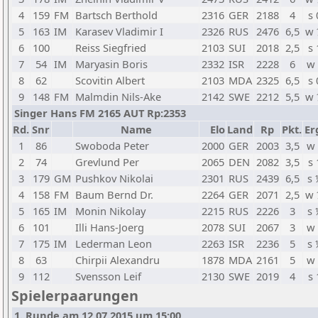
4
159
FM
Bartsch Berthold
2316
GER
2188
4
s 
5
163
IM
Karasev Vladimir I
2326
RUS
2476
6,5
w 
6
100
Reiss Siegfried
2103
SUI
2018
2,5
s 
7
54
IM
Maryasin Boris
2332
ISR
2228
6
w 
8
62
Scovitin Albert
2103
MDA
2325
6,5
s 
9
148
FM
Malmdin Nils-Ake
2142
SWE
2212
5,5
w 
Singer Hans FM 2165 AUT Rp:2353
Rd.
Snr
Name
Elo
Land
Rp
Pkt.
Er
1
86
Swoboda Peter
2000
GER
2003
3,5
w 
2
74
Grevlund Per
2065
DEN
2082
3,5
s 
3
179
GM
Pushkov Nikolai
2301
RUS
2439
6,5
s 
4
158
FM
Baum Bernd Dr.
2264
GER
2071
2,5
w 
5
165
IM
Monin Nikolay
2215
RUS
2226
3
s 
6
101
Illi Hans-Joerg
2078
SUI
2067
3
w 
7
175
IM
Lederman Leon
2263
ISR
2236
5
s 
8
63
Chirpii Alexandru
1878
MDA
2161
5
w 
9
112
Svensson Leif
2130
SWE
2019
4
s 
Spielerpaarungen
1. Runde am 12.07.2015 um 15:00