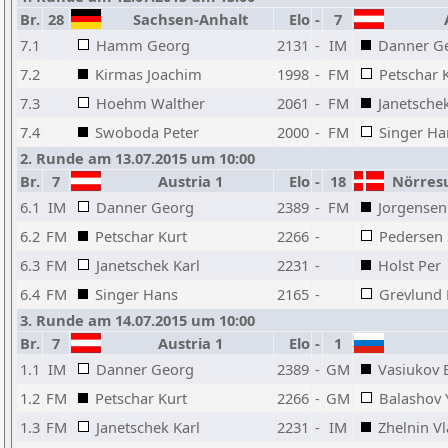
Br.
28
Sachsen-Anhalt
Elo
-
7
A
7.1
Hamm Georg
2131
-
IM
Danner G
7.2
Kirmas Joachim
1998
-
FM
Petschar 
7.3
Hoehm Walther
2061
-
FM
Janetschek
7.4
Swoboda Peter
2000
-
FM
Singer Ha
2. Runde am 13.07.2015 um 10:00
Br.
7
Austria 1
Elo
-
18
Nörresu
6.1
IM
Danner Georg
2389
-
FM
Jorgensen
6.2
FM
Petschar Kurt
2266
-
Pedersen
6.3
FM
Janetschek Karl
2231
-
Holst Per
6.4
FM
Singer Hans
2165
-
Grevlund 
3. Runde am 14.07.2015 um 10:00
Br.
7
Austria 1
Elo
-
1
R
1.1
IM
Danner Georg
2389
-
GM
Vasiukov 
1.2
FM
Petschar Kurt
2266
-
GM
Balashov 
1.3
FM
Janetschek Karl
2231
-
IM
Zhelnin Vl