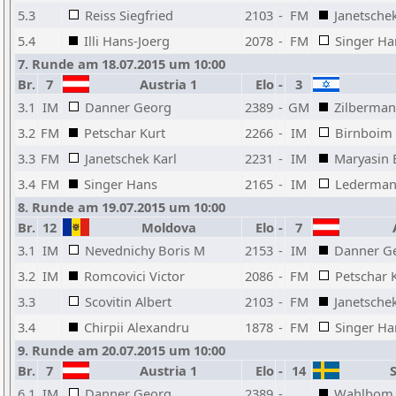
5.3
Reiss Siegfried
2103
-
FM
Janetschek
5.4
Illi Hans-Joerg
2078
-
FM
Singer Ha
7. Runde am 18.07.2015 um 10:00
Br.
7
Austria 1
Elo
-
3
3.1
IM
Danner Georg
2389
-
GM
Zilberman
3.2
FM
Petschar Kurt
2266
-
IM
Birnboim
3.3
FM
Janetschek Karl
2231
-
IM
Maryasin 
3.4
FM
Singer Hans
2165
-
IM
Lederman
8. Runde am 19.07.2015 um 10:00
Br.
12
Moldova
Elo
-
7
A
3.1
IM
Nevednichy Boris M
2153
-
IM
Danner G
3.2
IM
Romcovici Victor
2086
-
FM
Petschar 
3.3
Scovitin Albert
2103
-
FM
Janetschek
3.4
Chirpii Alexandru
1878
-
FM
Singer Ha
9. Runde am 20.07.2015 um 10:00
Br.
7
Austria 1
Elo
-
14
S
6.1
IM
Danner Georg
2389
-
Wahlbom