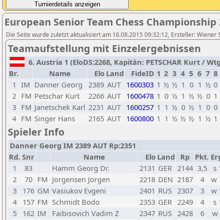
European Senior Team Chess Championship 
Die Seite wurde zuletzt aktualisiert am 16.08.2015 09:32:12, Ersteller: Wiener
Teamaufstellung mit Einzelergebnissen
6. Austria 1 (EloDS:2268, Kapitän: PETSCHAR Kurt / Wtg1
Br.
Name
Elo
Land
FideID
1
2
3
4
5
6
7
8
1
IM
Danner Georg
2389
AUT
1600303
1
½
½
1
0
1
½
0
2
FM
Petschar Kurt
2266
AUT
1600478
1
0
½
1
½
½
0
1
3
FM
Janetschek Karl
2231
AUT
1600257
1
1
½
0
½
1
0
0
4
FM
Singer Hans
2165
AUT
1600800
1
1
½
½
½
1
½
1
Spieler Info
Danner Georg IM 2389 AUT Rp:2351
Rd.
Snr
Name
Elo
Land
Rp
Pkt.
Er
1
83
Hamm Georg Dr.
2131
GER
2144
3,5
s 
2
70
FM
Jorgensen Jorgen
2218
DEN
2187
4
w 
3
176
GM
Vasiukov Evgeni
2401
RUS
2307
3
w 
4
157
FM
Schmidt Bodo
2353
GER
2249
4
s 
5
162
IM
Faibisovich Vadim Z
2347
RUS
2428
6
w 