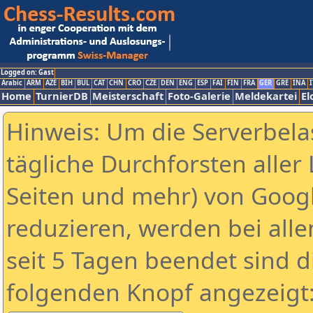
Logged on: Gast
Arabic
ARM
AZE
BIH
BUL
CAT
CHN
CRO
CZE
DEN
ENG
ESP
FAI
FIN
FRA
GER
GRE
INA
I
Home
TurnierDB
Meisterschaft
Foto-Galerie
Meldekartei
El
Hinweis: Um die Serverbela
tägliche Durchforsten aller 
Seiten und mehr) von Goog
reduzieren, werden bei alle
seit 5 Tagen beendet sind d
folgenden Knopf angezeigt