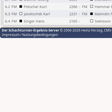
6.2
FM
Petschar Kurt
2266
-
FM
Hammar 
6.3
FM
Janetschek Karl
2231
-
FM
Malmdin N
6.4
FM
Singer Hans
2165
-
Svensson 
Der Schachturnier-Ergebnis-Server
© 2006-2026 Heinz Herzog
, CMS
Impressum / Nutzungsbedingungen