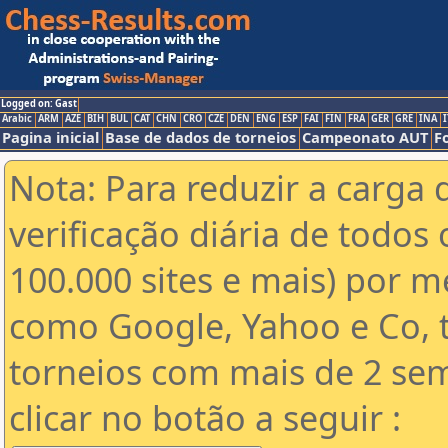
Logged on: Gast
Arabic
ARM
AZE
BIH
BUL
CAT
CHN
CRO
CZE
DEN
ENG
ESP
FAI
FIN
FRA
GER
GRE
INA
I
Pagina inicial
Base de dados de torneios
Campeonato AUT
F
Nota: Para reduzir a carga 
verificação diária de todos 
100.000 sites e mais) por 
como Google, Yahoo e Co, t
torneios com mais de 2 se
clicar no botão a seguir :