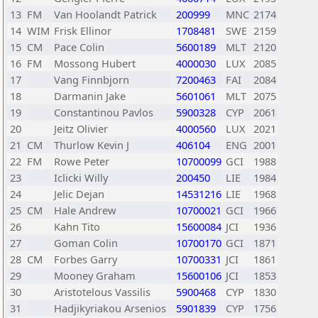
13
FM
Van Hoolandt Patrick
200999
MNC
2174
14
WIM
Frisk Ellinor
1708481
SWE
2159
15
CM
Pace Colin
5600189
MLT
2120
16
FM
Mossong Hubert
4000030
LUX
2085
17
Vang Finnbjorn
7200463
FAI
2084
18
Darmanin Jake
5601061
MLT
2075
19
Constantinou Pavlos
5900328
CYP
2061
20
Jeitz Olivier
4000560
LUX
2021
21
CM
Thurlow Kevin J
406104
ENG
2001
22
FM
Rowe Peter
10700099
GCI
1988
23
Iclicki Willy
200450
LIE
1984
24
Jelic Dejan
14531216
LIE
1968
25
CM
Hale Andrew
10700021
GCI
1966
26
Kahn Tito
15600084
JCI
1936
27
Goman Colin
10700170
GCI
1871
28
CM
Forbes Garry
10700331
JCI
1861
29
Mooney Graham
15600106
JCI
1853
30
Aristotelous Vassilis
5900468
CYP
1830
31
Hadjikyriakou Arsenios
5901839
CYP
1756