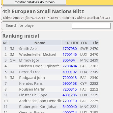
4th European Small Nations Blitz
Última Atualização29.04.2015 15:30:55, Criado por / Última atualização: GCF
Search for player
Ranking inicial
Nº.
Nome
ID FIDE
FED
Elo
1
IM
Smith Axel
1707930
SWE
2470
2
IM
Wiedenkeller Michael
1700146
LUX
2470
3
GM
Efimov Igor
806404
MNC
2439
4
Nielsen Hogni Egilstoft
7200404
FAI
2382
5
IM
Berend Fred
4000102
LUX
2349
6
IM
Rodgaard John
7200013
FAI
2340
7
Klerides Paris
5900158
CYP
2282
8
Poulsen Martin
7200315
FAI
2252
9
Linster Phillippe
4001206
LUX
2239
10
Andreasen Joan Hendrik
7200110
FAI
2225
11
Ribbergren Karl-Johan
5400040
MNC
2221
12
Gengler Pierre
4000714
LUX
2195