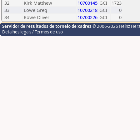
32
Kirk Matthew
10700145
GCI
1723
33
Lowe Greg
10700218
GCI
0
34
Rowe Oliver
10700226
GCI
0
Servidor de resultados de torneio de xadrez
© 2006-2026 Heinz Her
Detalhes legais / Termos de uso