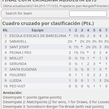
Última actualización27.04.2015 17:13:53, Propietario: Joan Margaleff Kriesten,
Search for team
Cuadro cruzado por clasificación (Pts.)
Rk.
Equipo
1
2
3
4
5
6
7
1
ESCOLA D'ESCACS DE BARCELONA
*
1½
3½
2
4
4
3
2
SABADELL
2½
*
2½
2½
3½
3½
3½
3
SANT JOSEP
½
1½
*
2½
2½
3
3½
4
PEONA I PEO
2
1½
1½
*
3
2
4
5
MOLLET
0
½
1½
1
*
1
3
6
GERUNDA
0
½
1
2
3
*
1
7
SANTA EUGENIA
1
½
½
0
1
3
*
8
FIGUERES
0
1
1
0
2
2
2
9
LLEIDA
1
0
0
1
1
3
2½
10
PEO VUIT
0
½
0
½
1
1
0
Anotación:
Desempate 1: points (game-points)
Desempate 2: Matchpoints (2 for wins, 1 for Draws, 0 for Losses
Desempate 3: Sonneborn-Berger-Tie-Break (with real points)