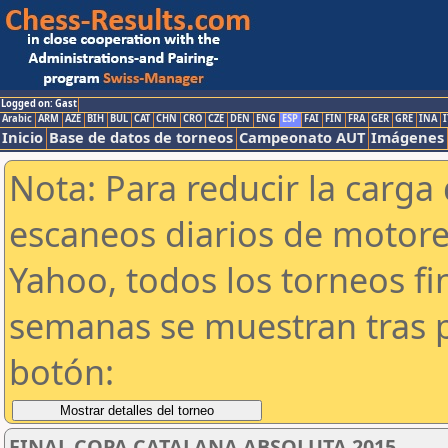
Logged on: Gast
Arabic
ARM
AZE
BIH
BUL
CAT
CHN
CRO
CZE
DEN
ENG
ESP
FAI
FIN
FRA
GER
GRE
INA
I
Inicio
Base de datos de torneos
Campeonato AUT
Imágenes
Nota: Para reducir la carga 
escaneos diarios de motor
Yahoo, todos los torneos f
semanas se muestran tras p
botón:
FINAL COPA CATALANA ABSOLUTA 2015