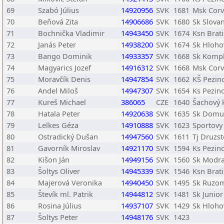
69
Szabó Július
14920956
SVK
1681
Msk Corv
70
Beňová Zita
14906686
SVK
1680
Sk Slovan
71
Bochnička Vladimir
14943450
SVK
1674
Ksn Brati
72
Janás Peter
14938200
SVK
1674
Sk Hloho
73
Bango Dominik
14933357
SVK
1668
Sk Komp
74
Magyarics Jozef
14916312
SVK
1668
Msk Corv
75
Moravčík Denis
14947854
SVK
1662
KŠ Pezin
76
Andel Miloš
14947307
SVK
1654
Ks Pezin
77
Kureš Michael
386065
CZE
1640
Šachový 
78
Hatala Peter
14920638
SVK
1635
Sk Domu 
79
Lelkes Géza
14910888
SVK
1623
Sportovy
80
Ostradický Dušan
14947560
SVK
1611
Tj Druzs
81
Gavorník Miroslav
14921170
SVK
1594
Ks Pezin
82
Kišon Ján
14949156
SVK
1560
Sk Modr
83
Šoltys Oliver
14945339
SVK
1546
Ksn Brati
84
Majerová Veronika
14940450
SVK
1495
Sk Ruzo
85
Števík ml. Patrik
14944812
SVK
1481
Sk Junior
86
Rosina Július
14937107
SVK
1429
Sk Hloho
87
Šoltys Peter
14948176
SVK
1423