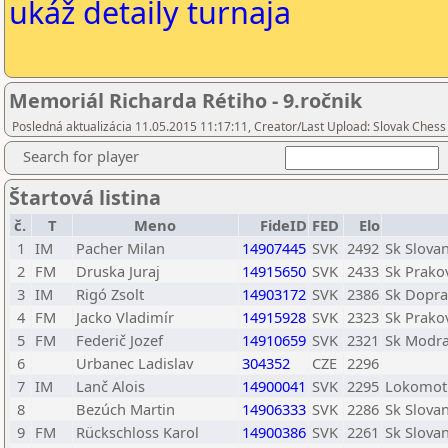
ukáž detaily turnaja
Memoriál Richarda Rétiho - 9.ročnik
Posledná aktualizácia 11.05.2015 11:17:11, Creator/Last Upload: Slovak Chess
Search for player
Štartová listina
č.
T
Meno
FideID
FED
Elo
1
IM
Pacher Milan
14907445
SVK
2492
Sk Slovan
2
FM
Druska Juraj
14915650
SVK
2433
Sk Prako
3
IM
Rigó Zsolt
14903172
SVK
2386
Sk Dopras
4
FM
Jacko Vladimír
14915928
SVK
2323
Sk Prako
5
FM
Federič Jozef
14910659
SVK
2321
Sk Modr
6
Urbanec Ladislav
304352
CZE
2296
7
IM
Lanč Alois
14900041
SVK
2295
Lokomoti
8
Bezúch Martin
14906333
SVK
2286
Sk Slovan
9
FM
Rückschloss Karol
14900386
SVK
2261
Sk Slovan