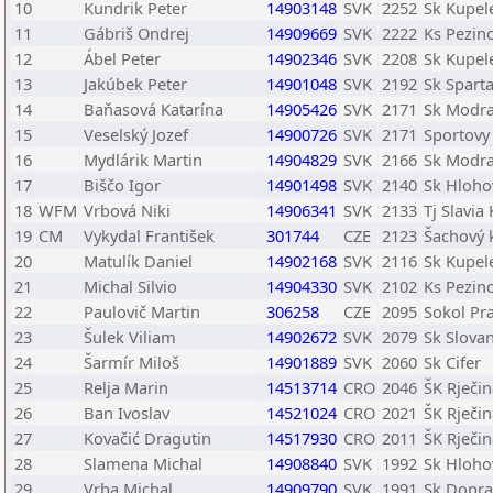
10
Kundrik Peter
14903148
SVK
2252
Sk Kupel
11
Gábriš Ondrej
14909669
SVK
2222
Ks Pezin
12
Ábel Peter
14902346
SVK
2208
Sk Kupel
13
Jakúbek Peter
14901048
SVK
2192
Sk Sparta
14
Baňasová Katarína
14905426
SVK
2171
Sk Modr
15
Veselský Jozef
14900726
SVK
2171
Sportovy
16
Mydlárik Martin
14904829
SVK
2166
Sk Modr
17
Biščo Igor
14901498
SVK
2140
Sk Hloho
18
WFM
Vrbová Niki
14906341
SVK
2133
Tj Slavia
19
CM
Vykydal František
301744
CZE
2123
Šachový 
20
Matulík Daniel
14902168
SVK
2116
Sk Kupel
21
Michal Silvio
14904330
SVK
2102
Ks Pezin
22
Paulovič Martin
306258
CZE
2095
Sokol Pr
23
Šulek Viliam
14902672
SVK
2079
Sk Slovan
24
Šarmír Miloš
14901889
SVK
2060
Sk Cifer
25
Relja Marin
14513714
CRO
2046
ŠK Rječin
26
Ban Ivoslav
14521024
CRO
2021
ŠK Rječin
27
Kovačić Dragutin
14517930
CRO
2011
ŠK Rječin
28
Slamena Michal
14908840
SVK
1992
Sk Hloho
29
Vrba Michal
14909790
SVK
1991
Sk Dopras