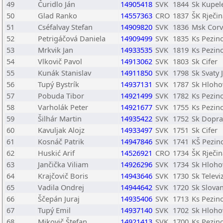
49
Čuridlo Ján
14905418
SVK
1844
Sk Kupel
50
Glad Ranko
14557363
CRO
1837
ŠK Rječin
51
Cséfalvay Stefan
14909820
SVK
1836
Msk Corv
52
Petrigáčová Daniela
14909499
SVK
1835
Ks Pezin
53
Mrkvik Jan
14933535
SVK
1819
Ks Pezin
54
Vlkovič Pavol
14913062
SVK
1803
Sk Cifer
55
Kunák Stanislav
14911850
SVK
1798
Sk Svaty 
56
Tupý Bystrík
14937131
SVK
1787
Sk Hloho
57
Pobuda Tibor
14921499
SVK
1782
Ks Pezin
58
Varholák Peter
14921677
SVK
1755
Ks Pezin
59
Šilhár Martin
14935422
SVK
1752
Sk Dopras
60
Kavuljak Alojz
14933497
SVK
1751
Sk Cifer
61
Kosnáč Patrik
14947846
SVK
1741
KŠ Pezin
62
Huskić Arif
14526921
CRO
1734
ŠK Rječin
63
Jančička Viliam
14926296
SVK
1734
Sk Hloho
64
Krajčovič Boris
14943646
SVK
1730
Sk Televi
65
Vadila Ondrej
14944642
SVK
1720
Sk Slovan
66
Ščepán Juraj
14935406
SVK
1713
Ks Pezin
67
Tupý Emil
14937140
SVK
1702
Sk Hloho
68
Mikovič Štefan
14921413
SVK
1700
Ks Pezin