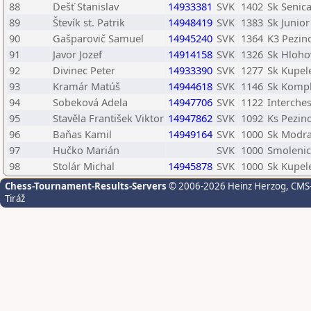
88
Dešť Stanislav
14933381
SVK
1402
Sk Senic
89
Števík st. Patrik
14948419
SVK
1383
Sk Junior
90
Gašparovič Samuel
14945240
SVK
1364
K3 Pezin
91
Javor Jozef
14914158
SVK
1326
Sk Hloho
92
Divinec Peter
14933390
SVK
1277
Sk Kupel
93
Kramár Matúš
14944618
SVK
1146
Sk Komp
94
Sobeková Adela
14947706
SVK
1122
Interche
95
Stavěla František Viktor
14947862
SVK
1092
Ks Pezin
96
Baňas Kamil
14949164
SVK
1000
Sk Modr
97
Hučko Marián
SVK
1000
Smoleni
98
Stolár Michal
14945878
SVK
1000
Sk Kupel
Chess-Tournament-Results-Servers
© 2006-2026 Heinz Herzog
, CMS
Tiráž