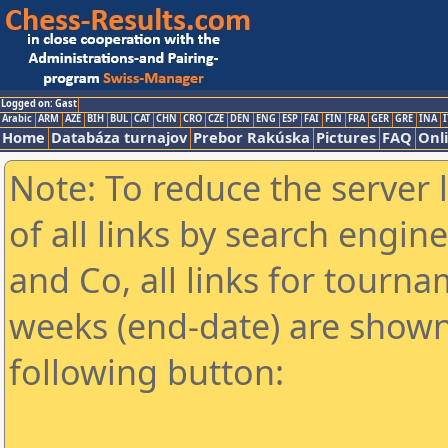
Logged on: Gast
Arabic
ARM
AZE
BIH
BUL
CAT
CHN
CRO
CZE
DEN
ENG
ESP
FAI
FIN
FRA
GER
GRE
INA
I
Home
Databáza turnajov
Prebor Rakúska
Pictures
FAQ
Onl
Note: To reduce the server 
of all links by search engin
and Co, all links for tourn
weeks (end-date) are shown 
following button: