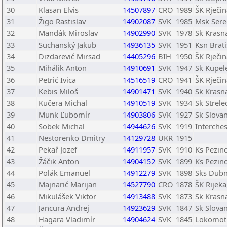
30
Klasan Elvis
14507897
CRO
1989
ŠK Rječin
31
Žigo Rastislav
14902087
SVK
1985
Msk Ser
32
Mandák Miroslav
14902990
SVK
1978
Sk Krasn
33
Suchanský Jakub
14936135
SVK
1951
Ksn Brati
34
Dizdarević Mirsad
14405296
BIH
1950
ŠK Rječin
35
Mihálik Anton
14910691
SVK
1947
Sk Kupel
36
Petrić Ivica
14516519
CRO
1941
ŠK Rječin
37
Kebis Miloš
14901471
SVK
1940
Sk Krasn
38
Kučera Michal
14910519
SVK
1934
Sk Strel
39
Munk Ľubomír
14903806
SVK
1927
Sk Slovan
40
Sobek Michal
14944626
SVK
1919
Interche
41
Nestorenko Dmitry
14129728
UKR
1915
42
Pekař Jozef
14911957
SVK
1910
Ks Pezin
43
Žáčik Anton
14904152
SVK
1899
Ks Pezin
44
Polák Emanuel
14912279
SVK
1898
Sks Dubn
45
Majnarić Marijan
14527790
CRO
1878
ŠK Rijeka
46
Mikulášek Viktor
14913488
SVK
1873
Sk Krasn
47
Jancura Andrej
14923629
SVK
1847
Sk Slovan
48
Hagara Vladimír
14904624
SVK
1845
Lokomoti