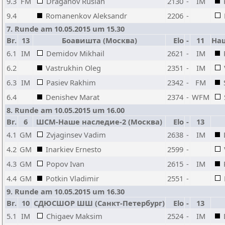
9.3
FM
Draganov Ruslan
2130
-
IM
9.4
Romanenkov Aleksandr
2206
-
7. Runde am 10.05.2015 um 15.30
Br.
13
Боавишта (Москва)
Elo
-
11
Наш
6.1
IM
Demidov Mikhail
2621
-
IM
6.2
Vastrukhin Oleg
2351
-
IM
6.3
IM
Pasiev Rakhim
2342
-
FM
6.4
Denishev Marat
2374
-
WFM
8. Runde am 10.05.2015 um 16.00
Br.
6
ШСМ-Наше наследие-2 (Москва)
Elo
-
13
4.1
GM
Zvjaginsev Vadim
2638
-
IM
4.2
GM
Inarkiev Ernesto
2599
-
4.3
GM
Popov Ivan
2615
-
IM
4.4
GM
Potkin Vladimir
2551
-
9. Runde am 10.05.2015 um 16.30
Br.
10
СДЮСШОР ШШ (Санкт-Петербург)
Elo
-
13
5.1
IM
Chigaev Maksim
2524
-
IM