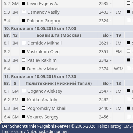
5.2
GM
Levin Evgeny A.
2535
-
5.3
IM
Usmanov Vasily
2403
-
IM
5.4
Palchun Grigory
2324
-
10. Runde am 10.05.2015 um 17.00
Br.
13
Боавишта (Москва)
Elo
-
19
8.1
IM
Demidov Mikhail
2621
-
IM
8.2
Vastrukhin Oleg
2351
-
FM
8.3
IM
Pasiev Rakhim
2342
-
8.4
Denishev Marat
2374
-
WIM
11. Runde am 10.05.2015 um 17.30
Br.
8
Политехник (Нижний Тагил)
Elo
-
13
6.1
GM
Goganov Aleksey
2547
-
IM
6.2
FM
Krutko Anatoly
2462
-
6.3
IM
Pogromsky Mikhail
2440
-
IM
6.4
GM
Vokarev Sergey
2456
-
Der Schachturnier-Ergebnis-Server
© 2006-2026 Heinz Herzog
, CMS
Impressum / Nutzungsbedingungen