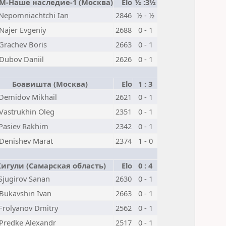
-Наше наследие-1 (Москва)
Elo
½ :3½
Nepomniachtchi Ian
2846
½ - ½
Najer Evgeniy
2688
0 - 1
Grachev Boris
2663
0 - 1
Dubov Daniil
2626
0 - 1
Боавишта (Москва)
Elo
1 : 3
Demidov Mikhail
2621
0 - 1
Vastrukhin Oleg
2351
0 - 1
Pasiev Rakhim
2342
0 - 1
Denishev Marat
2374
1 - 0
игули (Самарская область)
Elo
0 : 4
Sjugirov Sanan
2630
0 - 1
Bukavshin Ivan
2663
0 - 1
Frolyanov Dmitry
2562
0 - 1
Predke Alexandr
2517
0 - 1