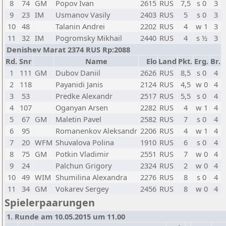
8
74
GM
Popov Ivan
2615
RUS
7,5
s 0
3
9
23
IM
Usmanov Vasily
2403
RUS
5
s 0
3
10
48
Talanin Andrei
2202
RUS
4
w 1
3
11
32
IM
Pogromsky Mikhail
2440
RUS
4
s ½
3
Denishev Marat 2374 RUS Rp:2088
Rd.
Snr
Name
Elo
Land
Pkt.
Erg.
Br.
1
111
GM
Dubov Daniil
2626
RUS
8,5
s 0
4
2
118
Payanidi Janis
2124
RUS
4,5
w 0
4
3
53
Predke Alexandr
2517
RUS
5,5
s 0
4
4
107
Oganyan Arsen
2282
RUS
4
w 1
4
5
67
GM
Maletin Pavel
2582
RUS
7
s 0
4
6
95
Romanenkov Aleksandr
2206
RUS
4
w 1
4
7
20
WFM
Shuvalova Polina
1910
RUS
6
s 0
4
8
75
GM
Potkin Vladimir
2551
RUS
7
w 0
4
9
24
Palchun Grigory
2324
RUS
2
w 0
4
10
49
WIM
Shumilina Alexandra
2276
RUS
8
s 0
4
11
34
GM
Vokarev Sergey
2456
RUS
8
w 0
4
Spielerpaarungen
1. Runde am 10.05.2015 um 11.00