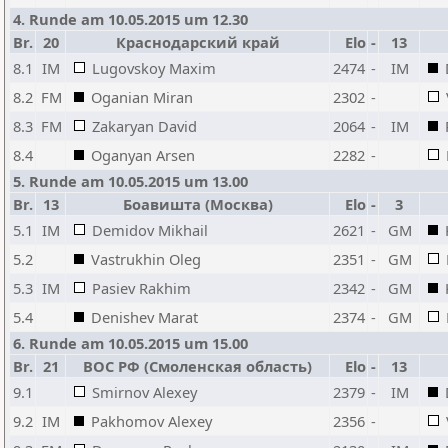
4. Runde am 10.05.2015 um 12.30
Br.
20
Краснодарский край
Elo
-
13
8.1
IM
Lugovskoy Maxim
2474
-
IM
8.2
FM
Oganian Miran
2302
-
8.3
FM
Zakaryan David
2064
-
IM
8.4
Oganyan Arsen
2282
-
5. Runde am 10.05.2015 um 13.00
Br.
13
Боавишта (Москва)
Elo
-
3
5.1
IM
Demidov Mikhail
2621
-
GM
5.2
Vastrukhin Oleg
2351
-
GM
5.3
IM
Pasiev Rakhim
2342
-
GM
5.4
Denishev Marat
2374
-
GM
6. Runde am 10.05.2015 um 15.00
Br.
21
ВОС РФ (Смоленская область)
Elo
-
13
9.1
Smirnov Alexey
2379
-
IM
9.2
IM
Pakhomov Alexey
2356
-