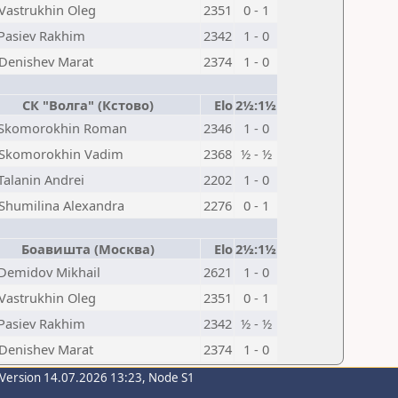
Vastrukhin Oleg
2351
0 - 1
Pasiev Rakhim
2342
1 - 0
Denishev Marat
2374
1 - 0
СК "Волга" (Кстово)
Elo
2½:1½
Skomorokhin Roman
2346
1 - 0
Skomorokhin Vadim
2368
½ - ½
Talanin Andrei
2202
1 - 0
Shumilina Alexandra
2276
0 - 1
Боавишта (Москва)
Elo
2½:1½
Demidov Mikhail
2621
1 - 0
Vastrukhin Oleg
2351
0 - 1
Pasiev Rakhim
2342
½ - ½
Denishev Marat
2374
1 - 0
-Version 14.07.2026 13:23, Node S1