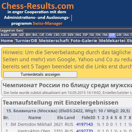
Logged on: Gast
Arabic
ARM
AZE
BIH
BUL
CAT
CHN
CRO
CZE
DEN
ENG
ESP
FAI
FIN
FRA
GER
GRE
INA
I
Home
TurnierDB
Meisterschaft
Foto-Galerie
Meldekartei
El
Hinweis: Um die Serverbelastung durch das tägliche D
Seiten und mehr) von Google, Yahoo und Co zu reduz
bereits seit 5 Tagen beendet sind die Links erst dur
Чемпионат России по блицу среди мужски
Die Seite wurde zuletzt aktualisiert am 10.05.2015 16:19:02, Ersteller/Letzter 
Teamaufstellung mit Einzelergebnissen
15. Боавишта (Москва) (EloDS:2422, Wtg1: 10 / Wtg2: 20,5)
Br.
Name
Elo
Land
FideID
1
2
3
4
5
6
7
8
1
IM
Demidov Mikhail
2621
RUS
4197143
½
1
0
0
1
1
1
½
2
Vastrukhin Oleg
2351
RUS
4192770
0
1
0
1
½
+
½
0