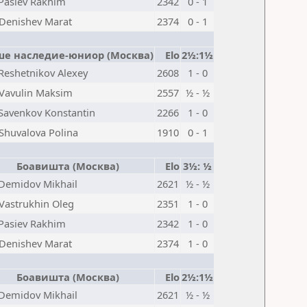
Pasiev Rakhim
2342
0 - 1
Denishev Marat
2374
0 - 1
е наследие-юниор (Москва)
Elo
2½:1½
Reshetnikov Alexey
2608
1 - 0
Vavulin Maksim
2557
½ - ½
Savenkov Konstantin
2266
1 - 0
Shuvalova Polina
1910
0 - 1
Боавишта (Москва)
Elo
3½: ½
Demidov Mikhail
2621
½ - ½
Vastrukhin Oleg
2351
1 - 0
Pasiev Rakhim
2342
1 - 0
Denishev Marat
2374
1 - 0
Боавишта (Москва)
Elo
2½:1½
Demidov Mikhail
2621
½ - ½