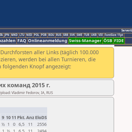
Servert
TA
JPN
MKD
LTU
NED
POL
POR
ROU
RUS
SRB
SVK
SWE
TUR
UKR
VIE
FontSize:11pt
ozahlen
FAQ
Onlineanmeldung
Swiss-Manager
ÖSB
FIDE
urchforsten aller Links (täglich 100.000
ieren, werden bei allen Turnieren, die
ch folgenden Knopf angezeigt:
х команд 2015 г.
Upload: Vladimir Fedorov, IA, RUS
9
10
11
Pkt.
Anz
EloDS
½
1
0
6,5
11
2556
1
½
1
6,5
11
2494