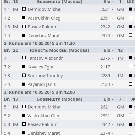
Br.
13
Боавишта (Москва)
Elo
-
1
ШСМ
1.1
IM
Demidov Mikhail
2621
-
GM
1.2
Vastrukhin Oleg
2351
-
GM
1.3
IM
Pasiev Rakhim
2342
-
GM
1.4
Denishev Marat
2374
-
GM
2. Runde am 10.05.2015 um 11.30
Br.
22
Юность Москвы (Москва)
Elo
-
13
7.1
Tarasov Alexandr
2375
-
IM
7.2
Kovalev Egor
2117
-
7.3
Smirnov Timofey
2289
-
IM
7.4
Payanidi Janis
2124
-
3. Runde am 10.05.2015 um 12.00
Br.
13
Боавишта (Москва)
Elo
-
7
Ж
5.1
IM
Demidov Mikhail
2621
-
GM
5.2
Vastrukhin Oleg
2351
-
GM
5.3
IM
Pasiev Rakhim
2342
-
GM
5.4
Denishev Marat
2374
-