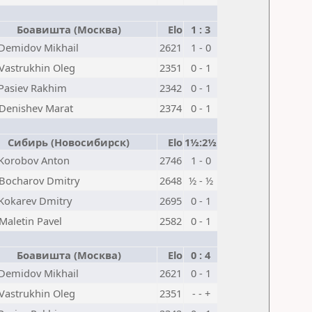
Боавишта (Москва)
Elo
1 : 3
Demidov Mikhail
2621
1 - 0
Vastrukhin Oleg
2351
0 - 1
Pasiev Rakhim
2342
0 - 1
Denishev Marat
2374
0 - 1
Сибирь (Новосибирск)
Elo
1½:2½
Korobov Anton
2746
1 - 0
Bocharov Dmitry
2648
½ - ½
Kokarev Dmitry
2695
0 - 1
Maletin Pavel
2582
0 - 1
Боавишта (Москва)
Elo
0 : 4
Demidov Mikhail
2621
0 - 1
Vastrukhin Oleg
2351
- - +