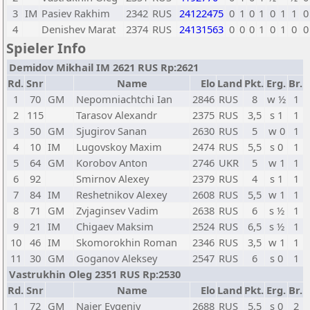
3
IM
Pasiev Rakhim
2342
RUS
24122475
0
1
0
1
0
1
1
0
4
Denishev Marat
2374
RUS
24131563
0
0
0
1
0
1
0
0
Spieler Info
Demidov Mikhail IM 2621 RUS Rp:2621
Rd.
Snr
Name
Elo
Land
Pkt.
Erg.
Br.
1
70
GM
Nepomniachtchi Ian
2846
RUS
8
w ½
1
2
115
Tarasov Alexandr
2375
RUS
3,5
s 1
1
3
50
GM
Sjugirov Sanan
2630
RUS
5
w 0
1
4
10
IM
Lugovskoy Maxim
2474
RUS
5,5
s 0
1
5
64
GM
Korobov Anton
2746
UKR
5
w 1
1
6
92
Smirnov Alexey
2379
RUS
4
s 1
1
7
84
IM
Reshetnikov Alexey
2608
RUS
5,5
w 1
1
8
71
GM
Zvjaginsev Vadim
2638
RUS
6
s ½
1
9
21
IM
Chigaev Maksim
2524
RUS
6,5
s ½
1
10
46
IM
Skomorokhin Roman
2346
RUS
3,5
w 1
1
11
30
GM
Goganov Aleksey
2547
RUS
6
s 0
1
Vastrukhin Oleg 2351 RUS Rp:2530
Rd.
Snr
Name
Elo
Land
Pkt.
Erg.
Br.
1
72
GM
Najer Evgeniy
2688
RUS
5,5
s 0
2