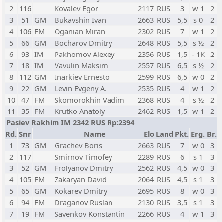
2
116
Kovalev Egor
2117
RUS
3
w 1
2
3
51
GM
Bukavshin Ivan
2663
RUS
5,5
s 0
2
4
106
FM
Oganian Miran
2302
RUS
7
w 1
2
5
66
GM
Bocharov Dmitry
2648
RUS
5,5
s ½
2
6
93
IM
Pakhomov Alexey
2356
RUS
1,5
- 1K
2
7
18
IM
Vavulin Maksim
2557
RUS
6,5
s ½
2
8
112
GM
Inarkiev Ernesto
2599
RUS
6,5
w 0
2
9
22
GM
Levin Evgeny A.
2535
RUS
4
w 1
2
10
47
FM
Skomorokhin Vadim
2368
RUS
4
s ½
2
11
35
FM
Krutko Anatoly
2462
RUS
1,5
w 1
2
Pasiev Rakhim IM 2342 RUS Rp:2394
Rd.
Snr
Name
Elo
Land
Pkt.
Erg.
Br.
1
73
GM
Grachev Boris
2663
RUS
7
w 0
3
2
117
Smirnov Timofey
2289
RUS
6
s 1
3
3
52
GM
Frolyanov Dmitry
2562
RUS
4,5
w 0
3
4
105
FM
Zakaryan David
2064
RUS
4,5
s 1
3
5
65
GM
Kokarev Dmitry
2695
RUS
8
w 0
3
6
94
FM
Draganov Ruslan
2130
RUS
3,5
s 1
3
7
19
FM
Savenkov Konstantin
2266
RUS
4
w 1
3