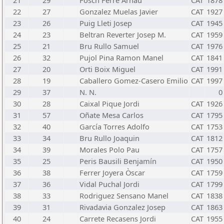
21
29
Fosch Ferre Arnau
CAT
1878
22
27
Gonzalez Muelas Javier
CAT
1927
23
26
Puig Lleti Josep
CAT
1945
24
23
Beltran Reverter Josep M.
CAT
1959
25
21
Bru Rullo Samuel
CAT
1976
26
32
Pujol Pina Ramon Manel
CAT
1841
27
20
Orti Boix Miguel
CAT
1991
28
19
Caballero Gomez-Casero Emilio
CAT
1997
29
37
N. N.
0
30
28
Caixal Pique Jordi
CAT
1926
31
57
Oñate Mesa Carlos
CAT
1795
32
40
García Torres Adolfo
CAT
1753
33
34
Bru Rullo Joaquin
CAT
1812
34
39
Morales Polo Pau
CAT
1757
35
25
Peris Bausili Benjamín
CAT
1950
36
38
Ferrer Joyera Òscar
CAT
1759
37
36
Vidal Puchal Jordi
CAT
1799
38
33
Rodriguez Sensano Manel
CAT
1838
39
31
Rivadavia Gonzalez Josep
CAT
1863
40
24
Carrete Recasens Jordi
CAT
1955