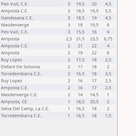
Peo Vuit, C.E.
3
19,5
20
4,5
Amposta C.E.
3
18,5
19,5
5,5
Gandesana C.E.
3
18,5
19
4,5
Masdenverge
3
18
19,5
6
Peo Vuit, C.E.
3
15,5
16
4
Amposta
2,5
21,5
23,5
6,75
Amposta C.E.
2
21
22
4
Amposta
2
19
22
6
Ruy Lopez
2
17,5
18
2,5
Elefant De Solsona
2
17
18
2
Torredembarra C.E.
2
16,5
18
3,5
Ruy Lopez
2
16
17
2,5
Amposta C.E.
2
16
17
2,5
Masdenverge C.E.
2
14
14,5
1
Amposta, CE
1
18,5
20,5
2
Selva Del Camp, La C.E.
1
16,5
18
2
Torredembarra C.E.
1
16,5
18
1,5