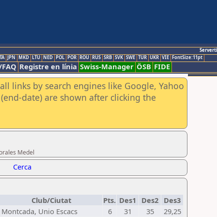
Servert
TA
JPN
MKD
LTU
NED
POL
POR
ROU
RUS
SRB
SVK
SWE
TUR
UKR
VIE
FontSize:11pt
/FAQ
Registre en línia
Swiss-Manager
ÖSB
FIDE
all links by search engines like Google, Yahoo
(end-date) are shown after clicking the
Morales Medel
Cerca
Club/Ciutat
Pts.
Des1
Des2
Des3
Montcada, Unio Escacs
6
31
35
29,25