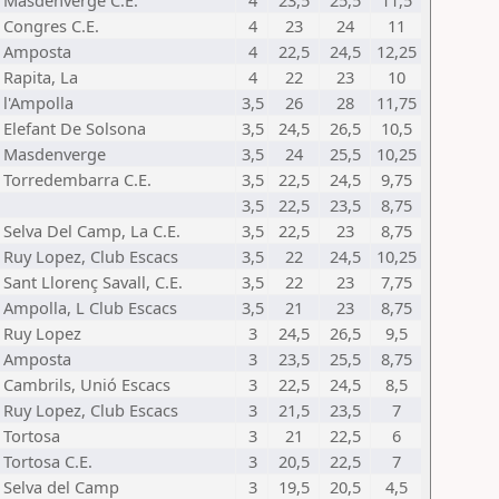
Masdenverge C.E.
4
23,5
25,5
11,5
Congres C.E.
4
23
24
11
Amposta
4
22,5
24,5
12,25
Rapita, La
4
22
23
10
l'Ampolla
3,5
26
28
11,75
Elefant De Solsona
3,5
24,5
26,5
10,5
Masdenverge
3,5
24
25,5
10,25
Torredembarra C.E.
3,5
22,5
24,5
9,75
3,5
22,5
23,5
8,75
Selva Del Camp, La C.E.
3,5
22,5
23
8,75
Ruy Lopez, Club Escacs
3,5
22
24,5
10,25
Sant Llorenç Savall, C.E.
3,5
22
23
7,75
Ampolla, L Club Escacs
3,5
21
23
8,75
Ruy Lopez
3
24,5
26,5
9,5
Amposta
3
23,5
25,5
8,75
Cambrils, Unió Escacs
3
22,5
24,5
8,5
Ruy Lopez, Club Escacs
3
21,5
23,5
7
Tortosa
3
21
22,5
6
Tortosa C.E.
3
20,5
22,5
7
Selva del Camp
3
19,5
20,5
4,5