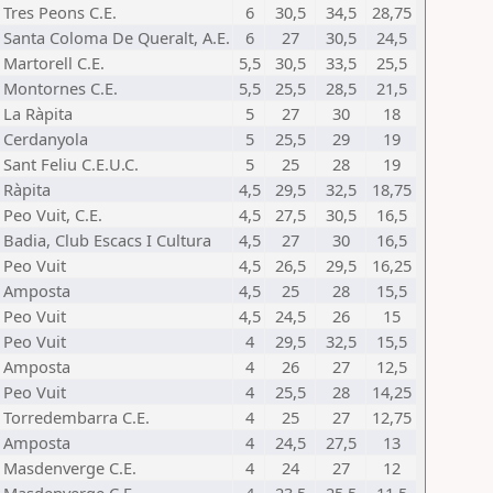
Tres Peons C.E.
6
30,5
34,5
28,75
Santa Coloma De Queralt, A.E.
6
27
30,5
24,5
Martorell C.E.
5,5
30,5
33,5
25,5
Montornes C.E.
5,5
25,5
28,5
21,5
La Ràpita
5
27
30
18
Cerdanyola
5
25,5
29
19
Sant Feliu C.E.U.C.
5
25
28
19
Ràpita
4,5
29,5
32,5
18,75
Peo Vuit, C.E.
4,5
27,5
30,5
16,5
Badia, Club Escacs I Cultura
4,5
27
30
16,5
Peo Vuit
4,5
26,5
29,5
16,25
Amposta
4,5
25
28
15,5
Peo Vuit
4,5
24,5
26
15
Peo Vuit
4
29,5
32,5
15,5
Amposta
4
26
27
12,5
Peo Vuit
4
25,5
28
14,25
Torredembarra C.E.
4
25
27
12,75
Amposta
4
24,5
27,5
13
Masdenverge C.E.
4
24
27
12