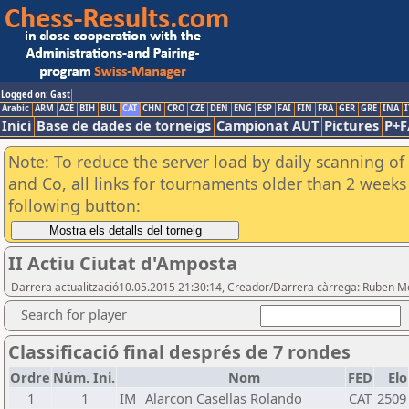
Logged on: Gast
Arabic
ARM
AZE
BIH
BUL
CAT
CHN
CRO
CZE
DEN
ENG
ESP
FAI
FIN
FRA
GER
GRE
INA
I
Inici
Base de dades de torneigs
Campionat AUT
Pictures
P+F
Note: To reduce the server load by daily scanning of 
and Co, all links for tournaments older than 2 weeks 
following button:
II Actiu Ciutat d'Amposta
Darrera actualització10.05.2015 21:30:14, Creador/Darrera càrrega: Ruben 
Search for player
Classificació final després de 7 rondes
Ordre
Núm. Ini.
Nom
FED
Elo
1
1
IM
Alarcon Casellas Rolando
CAT
2509