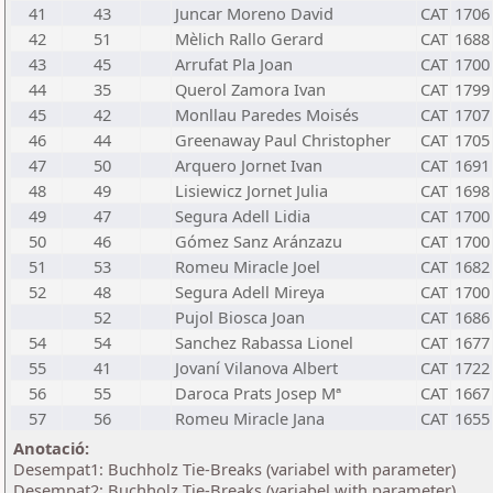
41
43
Juncar Moreno David
CAT
1706
42
51
Mèlich Rallo Gerard
CAT
1688
43
45
Arrufat Pla Joan
CAT
1700
44
35
Querol Zamora Ivan
CAT
1799
45
42
Monllau Paredes Moisés
CAT
1707
46
44
Greenaway Paul Christopher
CAT
1705
47
50
Arquero Jornet Ivan
CAT
1691
48
49
Lisiewicz Jornet Julia
CAT
1698
49
47
Segura Adell Lidia
CAT
1700
50
46
Gómez Sanz Aránzazu
CAT
1700
51
53
Romeu Miracle Joel
CAT
1682
52
48
Segura Adell Mireya
CAT
1700
52
Pujol Biosca Joan
CAT
1686
54
54
Sanchez Rabassa Lionel
CAT
1677
55
41
Jovaní Vilanova Albert
CAT
1722
56
55
Daroca Prats Josep Mª
CAT
1667
57
56
Romeu Miracle Jana
CAT
1655
Anotació:
Desempat1: Buchholz Tie-Breaks (variabel with parameter)
Desempat2: Buchholz Tie-Breaks (variabel with parameter)