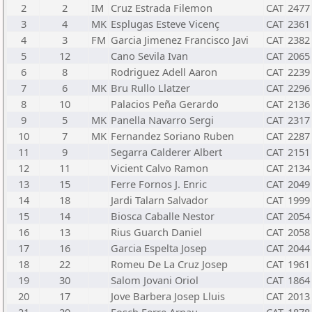
2
2
IM
Cruz Estrada Filemon
CAT
2477
3
4
MK
Esplugas Esteve Vicenç
CAT
2361
4
3
FM
Garcia Jimenez Francisco Javi
CAT
2382
5
12
Cano Sevila Ivan
CAT
2065
6
8
Rodriguez Adell Aaron
CAT
2239
7
6
MK
Bru Rullo Llatzer
CAT
2296
8
10
Palacios Peña Gerardo
CAT
2136
9
5
MK
Panella Navarro Sergi
CAT
2317
10
7
MK
Fernandez Soriano Ruben
CAT
2287
11
9
Segarra Calderer Albert
CAT
2151
12
11
Vicient Calvo Ramon
CAT
2134
13
15
Ferre Fornos J. Enric
CAT
2049
14
18
Jardi Talarn Salvador
CAT
1999
15
14
Biosca Caballe Nestor
CAT
2054
16
13
Rius Guarch Daniel
CAT
2058
17
16
Garcia Espelta Josep
CAT
2044
18
22
Romeu De La Cruz Josep
CAT
1961
19
30
Salom Jovani Oriol
CAT
1864
20
17
Jove Barbera Josep Lluis
CAT
2013