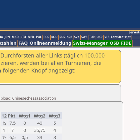
Servert
TA
JPN
MKD
LTU
NED
POL
POR
ROU
RUS
SRB
SVK
SWE
TUR
UKR
VIE
FontSize:11pt
ozahlen
FAQ
Onlineanmeldung
Swiss-Manager
ÖSB
FIDE
urchforsten aller Links (täglich 100.000
ieren, werden bei allen Turnieren, die
ch folgenden Knopf angezeigt:
r Upload: Chinesechessassociation
12
Pkt.
Wtg1
Wtg2
Wtg3
½
7,5
0
40
5
1
7
0
35,75
4
½
6,5
0,5
33
3