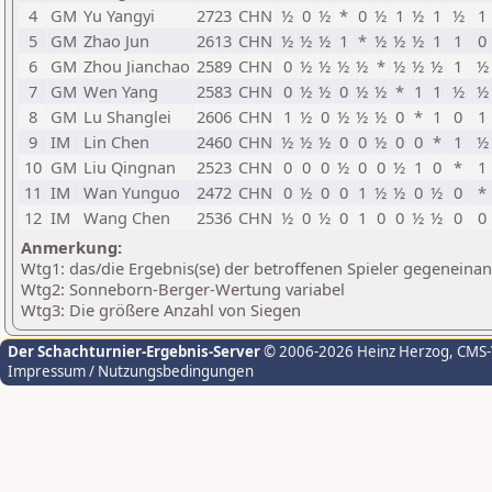
4
GM
Yu Yangyi
2723
CHN
½
0
½
*
0
½
1
½
1
½
1
5
GM
Zhao Jun
2613
CHN
½
½
½
1
*
½
½
½
1
1
0
6
GM
Zhou Jianchao
2589
CHN
0
½
½
½
½
*
½
½
½
1
½
7
GM
Wen Yang
2583
CHN
0
½
½
0
½
½
*
1
1
½
½
8
GM
Lu Shanglei
2606
CHN
1
½
0
½
½
½
0
*
1
0
1
9
IM
Lin Chen
2460
CHN
½
½
½
0
0
½
0
0
*
1
½
10
GM
Liu Qingnan
2523
CHN
0
0
0
½
0
0
½
1
0
*
1
11
IM
Wan Yunguo
2472
CHN
0
½
0
0
1
½
½
0
½
0
*
12
IM
Wang Chen
2536
CHN
½
0
½
0
1
0
0
½
½
0
0
Anmerkung:
Wtg1: das/die Ergebnis(se) der betroffenen Spieler gegeneina
Wtg2: Sonneborn-Berger-Wertung variabel
Wtg3: Die größere Anzahl von Siegen
Der Schachturnier-Ergebnis-Server
© 2006-2026 Heinz Herzog
, CMS
Impressum / Nutzungsbedingungen