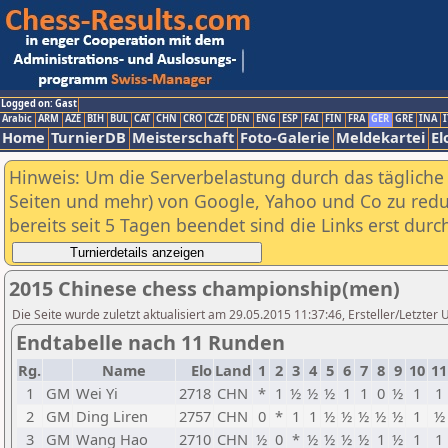
Logged on: Gast
Arabic
ARM
AZE
BIH
BUL
CAT
CHN
CRO
CZE
DEN
ENG
ESP
FAI
FIN
FRA
GER
GRE
INA
I
Home
TurnierDB
Meisterschaft
Foto-Galerie
Meldekartei
El
Hinweis: Um die Serverbelastung durch das tägliche D
Seiten und mehr) von Google, Yahoo und Co zu reduz
bereits seit 5 Tagen beendet sind die Links erst dur
2015 Chinese chess championship(men)
Die Seite wurde zuletzt aktualisiert am 29.05.2015 11:37:46, Ersteller/Letzte
Endtabelle nach 11 Runden
Rg.
Name
Elo
Land
1
2
3
4
5
6
7
8
9
10
11
1
GM
Wei Yi
2718
CHN
*
1
½
½
½
1
1
0
½
1
1
2
GM
Ding Liren
2757
CHN
0
*
1
1
½
½
½
½
½
1
½
3
GM
Wang Hao
2710
CHN
½
0
*
½
½
½
½
1
½
1
1