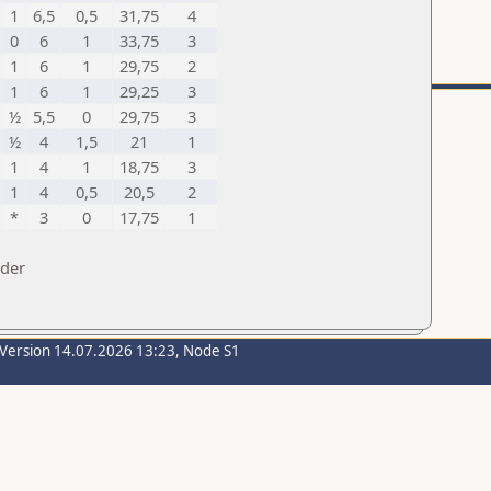
1
6,5
0,5
31,75
4
0
6
1
33,75
3
1
6
1
29,75
2
1
6
1
29,25
3
½
5,5
0
29,75
3
½
4
1,5
21
1
1
4
1
18,75
3
1
4
0,5
20,5
2
*
3
0
17,75
1
nder
-Version 14.07.2026 13:23, Node S1