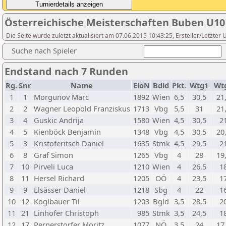
Österreichische Meisterschaften Buben U10
Die Seite wurde zuletzt aktualisiert am 07.06.2015 10:43:25, Ersteller/Letzte
Suche nach Spieler
Endstand nach 7 Runden
Rg.
Snr
Name
EloN
Bdld
Pkt.
Wtg1
Wt
1
1
Morgunov Marc
1892
Wien
6,5
30,5
21
2
2
Wagner Leopold Franziskus
1713
Vbg
5,5
31
21
3
4
Guskic Andrija
1580
Wien
4,5
30,5
2
4
5
Kienböck Benjamin
1348
Vbg
4,5
30,5
20
5
3
Kristoferitsch Daniel
1635
Stmk
4,5
29,5
2
6
8
Graf Simon
1265
Vbg
4
28
19
7
10
Pirveli Luca
1210
Wien
4
26,5
1
8
11
Hersel Richard
1205
OÖ
4
23,5
1
9
9
Elsässer Daniel
1218
Sbg
4
22
1
10
12
Koglbauer Til
1203
Bgld
3,5
28,5
2
11
21
Linhofer Christoph
985
Stmk
3,5
24,5
1
12
17
Pernerstorfer Moritz
1077
NÖ
3,5
24
17