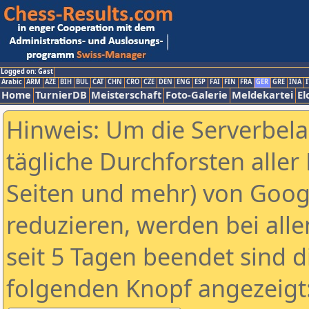
Logged on: Gast
Arabic
ARM
AZE
BIH
BUL
CAT
CHN
CRO
CZE
DEN
ENG
ESP
FAI
FIN
FRA
GER
GRE
INA
I
Home
TurnierDB
Meisterschaft
Foto-Galerie
Meldekartei
El
Hinweis: Um die Serverbel
tägliche Durchforsten aller 
Seiten und mehr) von Goog
reduzieren, werden bei alle
seit 5 Tagen beendet sind d
folgenden Knopf angezeigt