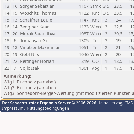
13
16
Sorger Sebastian
1107
Stmk
3,5
23,5
1
14
15
Woschitz Thomas
1122
Knt
3,5
23,5
1
15
13
Schaffner Louie
1147
Knt
3
24
17
16
14
Zenginer Kaan
1133
Wien
3
22,5
1
17
20
Murali Saiadithya
1037
Wien
3
20,5
15
18
6
Tumanyan Gor
1305
Tir
3
19
1
19
18
Vinatzer Maximilian
1051
Tir
2
21
15
20
19
Göbl Nils
1046
Wien
2
20
1
21
22
Reitinger Florian
819
OÖ
1
18,5
13
22
7
Vojic Isak
1301
Vbg
1
17,5
1
Anmerkung:
Wtg1: Buchholz (variabel)
Wtg2: Buchholz (variabel)
Wtg3: Sonneborn-Berger-Wertung (mit modifizierten Punkten 
Der Schachturnier-Ergebnis-Server
© 2006-2026 Heinz Herzog
, CMS
Impressum / Nutzungsbedingungen