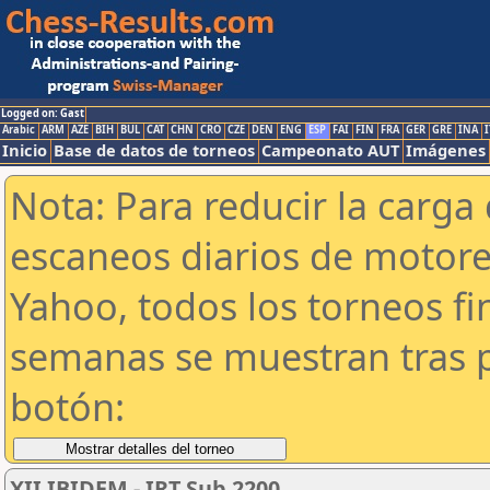
Logged on: Gast
Arabic
ARM
AZE
BIH
BUL
CAT
CHN
CRO
CZE
DEN
ENG
ESP
FAI
FIN
FRA
GER
GRE
INA
I
Inicio
Base de datos de torneos
Campeonato AUT
Imágenes
Nota: Para reducir la carga 
escaneos diarios de motor
Yahoo, todos los torneos f
semanas se muestran tras p
botón:
XII IBIDEM - IRT Sub 2200