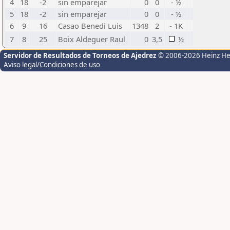
4
18
-2
sin emparejar
0
0
- ½
5
18
-2
sin emparejar
0
0
- ½
6
9
16
Casao Benedi Luis
1348
2
- 1K
7
8
25
Boix Aldeguer Raul
0
3,5
½
Servidor de Resultados de Torneos de Ajedrez
© 2006-2026 Heinz H
Aviso legal/Condiciones de uso