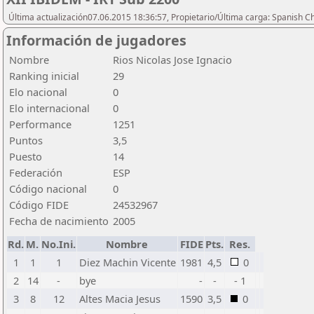
Última actualización07.06.2015 18:36:57, Propietario/Última carga: Spanish C
Información de jugadores
Nombre
Rios Nicolas Jose Ignacio
Ranking inicial
29
Elo nacional
0
Elo internacional
0
Performance
1251
Puntos
3,5
Puesto
14
Federación
ESP
Código nacional
0
Código FIDE
24532967
Fecha de nacimiento
2005
Rd.
M.
No.Ini.
Nombre
FIDE
Pts.
Res.
1
1
1
Diez Machin Vicente
1981
4,5
0
2
14
-
bye
-
-
- 1
3
8
12
Altes Macia Jesus
1590
3,5
0