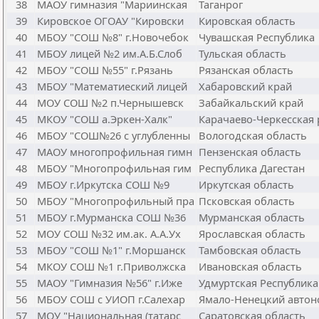
38
МАОУ гимназия "Мариинская
Таганрог
39
Кировское ОГОАУ "Кировски
Кировская область
40
МБОУ "СОШ №8" г.Новочебок
Чувашская Республика
41
МБОУ лицей №2 им.А.Б.Слоб
Тульская область
42
МБОУ "СОШ №55" г.Рязань
Рязанская область
43
МБОУ "Математиеский лицей
Хабаровский край
44
МОУ СОШ №2 п.Чернышевск
Забайкальский край
45
МКОУ "СОШ а.Эркен-Халк"
Карачаево-Черкесская 
46
МБОУ "СОШ№26 с углубленны
Вологодская область
47
МАОУ многопрофильная гимн
Пензенская область
48
МБОУ "Многопрофильная гим
Республика Дагестан
49
МБОУ г.Иркутска СОШ №9
Иркутская область
50
МБОУ "Многопрофильный пра
Псковская область
51
МБОУ г.Мурманска СОШ №36
Мурманская область
52
МОУ СОШ №32 им.ак. А.А.Ух
Ярославская область
53
МБОУ "СОШ №1" г.Моршанск
Тамбовская область
54
МКОУ СОШ №1 г.Приволжска
Ивановская область
55
МАОУ "Гимназия №56" г.Иже
Удмуртская Республика
56
МБОУ СОШ с УИОП г.Салехар
Ямало-Ненецкий автон
57
МОУ "Национальная (татарс
Саратовская область