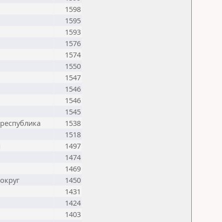
1598
1595
1593
1576
1574
1550
1547
1546
1546
1545
 республика
1538
1518
н
1497
1474
1469
округ
1450
1431
1424
1403