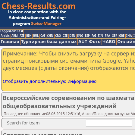
Logged on: Gast
Arabic
ARM
AZE
BIH
BUL
CAT
CHN
CRO
CZE
DEN
ENG
ESP
FAI
FIN
FRA
GER
GRE
INA
I
Главная
Турнирная база данных
AUT
Фото
ЧАВО
Онлайн
Примечание: Чтобы снизить загрузку на сервер и
страниц поисковыми системами типа Google, Yaho
двух месяцев (с даты окончания) отображаются по
Отобразить дополнительную информацию
Всероссийские соревнования по шахмата
общеобразовательных учреждений
Последнее обновление08.06.2015 12:51:16, Автор/Последняя загрузка: Vic
Search for team