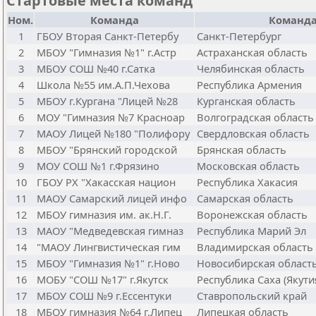
Стартовые места команд
Ном.
Команда
Команд
1
ГБОУ Вторая Санкт-Петербу
Санкт-Петербург
2
МБОУ "Гимназия №1" г.Астр
Астраханская область
3
МБОУ СОШ №40 г.Сатка
Челябинская область
4
Школа №55 им.А.П.Чехова
Республика Армения
5
МБОУ г.Кургана "Лицей №28
Курганская область
6
МОУ "Гимназия №7 Красноар
Волгоградская область
7
МАОУ Лицей №180 "Полифору
Свердловская область
8
МБОУ "Брянский городской
Брянская область
9
МОУ СОШ №1 г.Фрязино
Московская область
10
ГБОУ РХ "Хакасская национ
Республика Хакасия
11
МАОУ Самарский лицей инфо
Самарская область
12
МБОУ гимназия им. ак.Н.Г.
Воронежская область
13
МАОУ "Медведевская гимназ
Республика Марий Эл
14
"МАОУ Лингвистическая гим
Владимирская область
15
МБОУ "Гимназия №1" г.Ново
Новосибирская област
16
МОБУ "СОШ №17" г.Якутск
Республика Саха (Якути
17
МБОУ СОШ №9 г.Ессентуки
Ставропольский край
18
МБОУ гимназия №64 г.Липец
Липецкая область