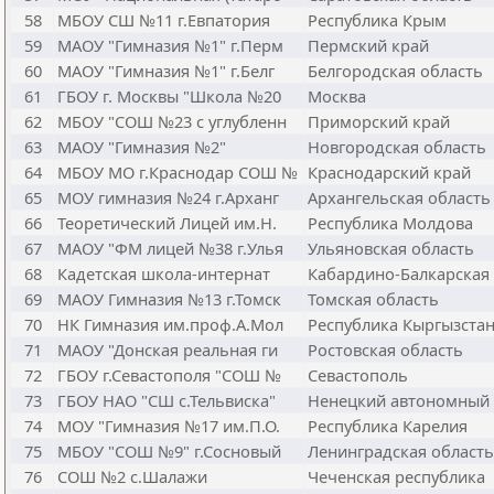
58
МБОУ СШ №11 г.Евпатория
Республика Крым
59
МАОУ "Гимназия №1" г.Перм
Пермский край
60
МАОУ "Гимназия №1" г.Белг
Белгородская область
61
ГБОУ г. Москвы "Школа №20
Москва
62
МБОУ "СОШ №23 с углубленн
Приморский край
63
МАОУ "Гимназия №2"
Новгородская область
64
МБОУ МО г.Краснодар СОШ №
Краснодарский край
65
МОУ гимназия №24 г.Арханг
Архангельская область
66
Теоретический Лицей им.Н.
Республика Молдова
67
МАОУ "ФМ лицей №38 г.Улья
Ульяновская область
68
Кадетская школа-интернат
Кабардино-Балкарская
69
МАОУ Гимназия №13 г.Томск
Томская область
70
НК Гимназия им.проф.А.Мол
Республика Кыргызста
71
МАОУ "Донская реальная ги
Ростовская область
72
ГБОУ г.Севастополя "СОШ №
Севастополь
73
ГБОУ НАО "СШ с.Тельвиска"
Ненецкий автономный 
74
МОУ "Гимназия №17 им.П.О.
Республика Карелия
75
МБОУ "СОШ №9" г.Сосновый
Ленинградская область
76
СОШ №2 с.Шалажи
Чеченская республика