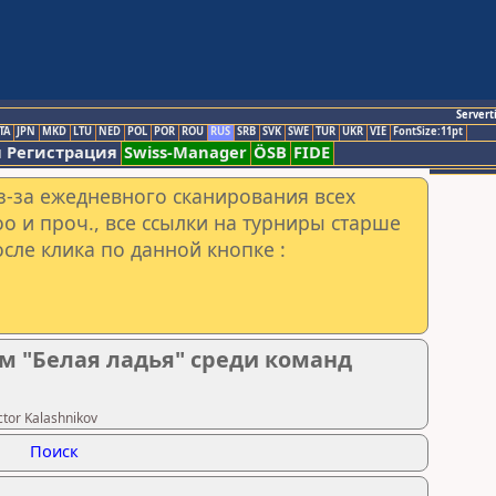
Servert
TA
JPN
MKD
LTU
NED
POL
POR
ROU
RUS
SRB
SVK
SWE
TUR
UKR
VIE
FontSize:11pt
 Регистрация
Swiss-Manager
ÖSB
FIDE
з-за ежедневного сканирования всех
o и проч., все ссылки на турниры старше
сле клика по данной кнопке :
м "Белая ладья" среди команд
tor Kalashnikov
Поиск