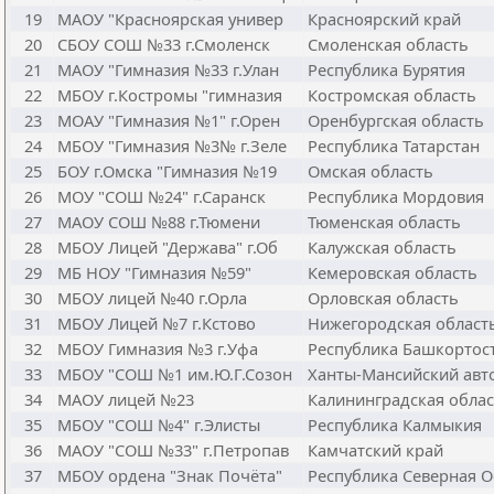
19
МАОУ "Красноярская универ
Красноярский край
20
СБОУ СОШ №33 г.Смоленск
Смоленская область
21
МАОУ "Гимназия №33 г.Улан
Республика Бурятия
22
МБОУ г.Костромы "гимназия
Костромская область
23
МОАУ "Гимназия №1" г.Орен
Оренбургская область
24
МБОУ "Гимназия №3№ г.Зеле
Республика Татарстан
25
БОУ г.Омска "Гимназия №19
Омская область
26
МОУ "СОШ №24" г.Саранск
Республика Мордовия
27
МАОУ СОШ №88 г.Тюмени
Тюменская область
28
МБОУ Лицей "Держава" г.Об
Калужская область
29
МБ НОУ "Гимназия №59"
Кемеровская область
30
МБОУ лицей №40 г.Орла
Орловская область
31
МБОУ Лицей №7 г.Кстово
Нижегородская област
32
МБОУ Гимназия №3 г.Уфа
Республика Башкортос
33
МБОУ "СОШ №1 им.Ю.Г.Созон
Ханты-Мансийский авт
34
МАОУ лицей №23
Калининградская облас
35
МБОУ "СОШ №4" г.Элисты
Республика Калмыкия
36
МАОУ "СОШ №33" г.Петропав
Камчатский край
37
МБОУ ордена "Знак Почёта"
Республика Северная О