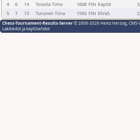
4
6
14
Toivola Timo
1608
FIN
KäpSK
3
5
7
15
Turunen Tiina
1593
FIN
EtVaS
2
Chess-Tournament-Results-Server
© 2006-2026 Heinz Herzog
, CMS-
Lakitiedot ja käyttöehdot