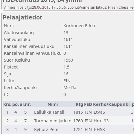
Viimeisin päivitys28.06.2015 17:56:56, Luonut/Viimeisin lataus: Finish Chess Fe
Pelaajatiedot
Nimi
Korhonen Erkki
Aloitusranking
13
Vahvuusluku
1611
Kansallinen vahvuusluku
1611
Kansainvälinen vahvuusluku
0
Suoritusluku
1550
Pisteet
1,5
Sija
16
Liitto
FIN
Kerho/kaupunki
Me-Ra
ID
0
krs.
pö.
al.nr.
Nimi
Rtg
FED
Kerho/Kaupunki
p
1
4
5
Lallukka Taneli
1815
FIN
EtVaS
3
2
4
7
Toropainen Jarkko
1760
FIN
Hm -93
1
3
4
9
Kyburz Peter
1721
FIN
I-HSK