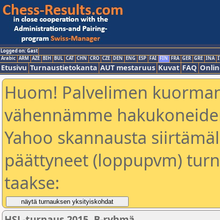
Logged on: Gast
Arabic
ARM
AZE
BIH
BUL
CAT
CHN
CRO
CZE
DEN
ENG
ESP
FAI
FIN
FRA
GER
GRE
INA
I
Etusivu
Turnaustietokanta
AUT mestaruus
Kuvat
FAQ
Onlin
Huom! Palvelimen kuorman
vähennämme hakukoneiden
Yahoo skannausta siirtämällä
päättyneet (loppupvm) turn
taakse:
HSL-turnaus 2015, B-ryhmä