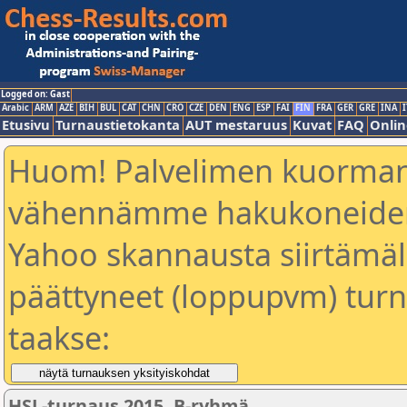
Logged on: Gast
Arabic
ARM
AZE
BIH
BUL
CAT
CHN
CRO
CZE
DEN
ENG
ESP
FAI
FIN
FRA
GER
GRE
INA
I
Etusivu
Turnaustietokanta
AUT mestaruus
Kuvat
FAQ
Onlin
Huom! Palvelimen kuorman
vähennämme hakukoneiden
Yahoo skannausta siirtämällä
päättyneet (loppupvm) turn
taakse:
HSL-turnaus 2015, B-ryhmä