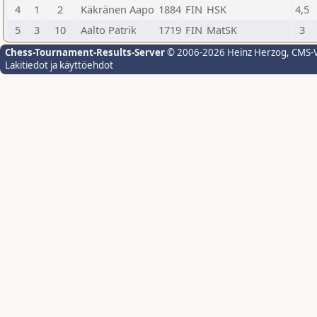
4
1
2
Käkränen Aapo
1884
FIN
HSK
4,5
5
3
10
Aalto Patrik
1719
FIN
MatSK
3
Chess-Tournament-Results-Server
© 2006-2026 Heinz Herzog
, CMS-
Lakitiedot ja käyttöehdot