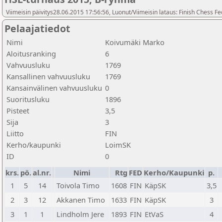
Viimeisin päivitys28.06.2015 17:56:56, Luonut/Viimeisin lataus: Finish Chess Fe
Pelaajatiedot
Nimi
Koivumäki Marko
Aloitusranking
6
Vahvuusluku
1769
Kansallinen vahvuusluku
1769
Kansainvälinen vahvuusluku
0
Suoritusluku
1896
Pisteet
3,5
Sija
3
Liitto
FIN
Kerho/kaupunki
LoimSK
ID
0
krs.
pö.
al.nr.
Nimi
Rtg
FED
Kerho/Kaupunki
p.
1
5
14
Toivola Timo
1608
FIN
KäpSK
3,5
2
3
12
Akkanen Timo
1633
FIN
KäpSK
3
3
1
1
Lindholm Jere
1893
FIN
EtVaS
4