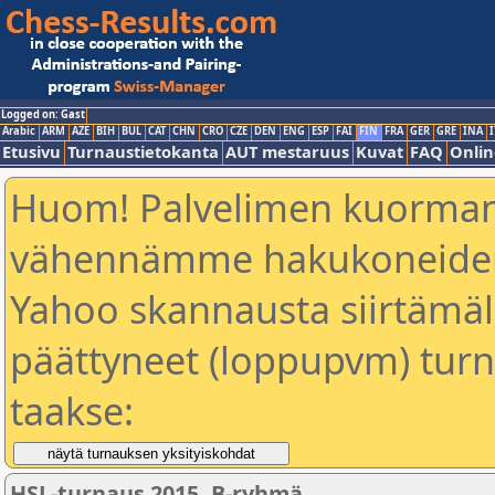
Logged on: Gast
Arabic
ARM
AZE
BIH
BUL
CAT
CHN
CRO
CZE
DEN
ENG
ESP
FAI
FIN
FRA
GER
GRE
INA
I
Etusivu
Turnaustietokanta
AUT mestaruus
Kuvat
FAQ
Onlin
Huom! Palvelimen kuorman
vähennämme hakukoneiden
Yahoo skannausta siirtämällä
päättyneet (loppupvm) turn
taakse:
HSL-turnaus 2015, B-ryhmä