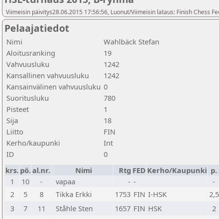
Viimeisin päivitys28.06.2015 17:56:56, Luonut/Viimeisin lataus: Finish Chess Fe
Pelaajatiedot
Nimi
Wahlbäck Stefan
Aloitusranking
19
Vahvuusluku
1242
Kansallinen vahvuusluku
1242
Kansainvälinen vahvuusluku
0
Suoritusluku
780
Pisteet
1
Sija
18
Liitto
FIN
Kerho/kaupunki
Int
ID
0
krs.
pö.
al.nr.
Nimi
Rtg
FED
Kerho/Kaupunki
p.
1
10
-
vapaa
-
-
-
2
5
8
Tikka Erkki
1753
FIN
I-HSK
2,5
3
7
11
Ståhle Sten
1657
FIN
HSK
2