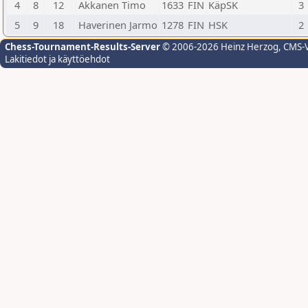
4
8
12
Akkanen Timo
1633
FIN
KäpSK
3
5
9
18
Haverinen Jarmo
1278
FIN
HSK
2
Chess-Tournament-Results-Server
© 2006-2026 Heinz Herzog
, CMS-
Lakitiedot ja käyttöehdot