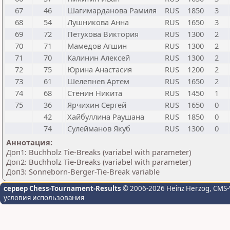
67
46
Шагимарданова Рамиля
RUS
1850
3
68
54
Лушникова Анна
RUS
1650
3
69
72
Петухова Виктория
RUS
1300
2
70
71
Мамедов Агшин
RUS
1300
2
71
70
Калинин Алексей
RUS
1300
2
72
75
Юрина Анастасия
RUS
1200
2
73
61
Шелепнев Артем
RUS
1650
2
74
68
Стенин Никита
RUS
1450
1
75
36
Ярчихин Сергей
RUS
1650
0
42
Хайбуллина Раушана
RUS
1850
0
74
Сулейманов Якуб
RUS
1300
0
Аннотация:
Доп1: Buchholz Tie-Breaks (variabel with parameter)
Доп2: Buchholz Tie-Breaks (variabel with parameter)
Доп3: Sonneborn-Berger-Tie-Break variable
сервер Chess-Tournament-Results
© 2006-2026 Heinz Herzog
, CMS-
условия использования