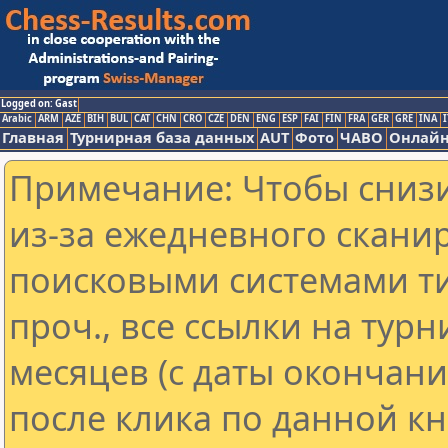
Logged on: Gast
Arabic
ARM
AZE
BIH
BUL
CAT
CHN
CRO
CZE
DEN
ENG
ESP
FAI
FIN
FRA
GER
GRE
INA
I
Главная
Турнирная база данных
AUT
Фото
ЧАВО
Онлайн
Примечание: Чтобы снизи
из-за ежедневного скани
поисковыми системами ти
проч., все ссылки на тур
месяцев (с даты окончан
после клика по данной кн