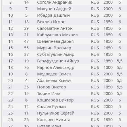
8
14
Согоян Андраник
RUS
2000
6
9
7
Макунин Андрей
RUS
2000
6
10
5
Ибадов Дашгын
RUS
2000
6
11
18
Веклич Игорь
RUS
1850
6
12
39
Саломатин Антон
RUS
1850
6
13
21
Каблуденко Михаил
RUS
1850
6
14
47
Шелепнева Дарья
RUS
1850
6
15
55
Мурзин Володар
RUS
1650
6
16
37
Сибгатуллин Амир
RUS
1850
6
17
19
Гарафутдинов Айнур
RUS
1850
5,5
18
76
Карпов Александр
RUS
1000
5,5
19
8
Медведев Семен
RUS
2000
5,5
20
4
Абашеева Ксения
RUS
2000
5,5
21
35
Попов Виктор
RUS
1850
5,5
22
15
Тюрин Илья
RUS
2000
5,5
23
6
Кошкаров Виктор
RUS
2000
5
24
12
Салаев Руслан
RUS
2000
5
25
11
Пульников Сергей
RUS
2000
5
26
25
Косырев Никита
RUS
1850
5
27
16
Бугаев Илья
RUS
1850
5