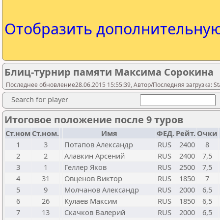
Отобразить дополнительну
Блиц-турнир памяти Максима Сорокина
Последнее обновление28.06.2015 15:55:39, Автор/Последняя загрузка: Sta
Search for player
Итоговое положение после 9 туров
Ст.ном
Ст.ном.
Имя
ФЕД.
Рейт.
Очки
1
3
Потапов Александр
RUS
2400
8
2
2
Алавкин Арсений
RUS
2400
7,5
3
1
Геллер Яков
RUS
2500
7,5
4
31
Овценов Виктор
RUS
1850
7
5
9
Молчанов Александр
RUS
2000
6,5
6
26
Кулаев Максим
RUS
1850
6,5
7
13
Скачков Валерий
RUS
2000
6,5