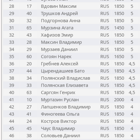
28
17
Вдовин Максим
RUS
1850
5
29
40
Трушков Андрей
RUS
1850
5
30
32
Подгорнова Анна
RUS
1850
5
31
65
Мурзина Агата
RUS
1450
5
32
43
Хафизов Эмир
RUS
1850
5
33
28
Максин Владимир
RUS
1850
5
34
29
Мурзаев Даниил
RUS
1850
5
35
60
Согоян Нарек
RUS
1650
5
36
20
Гребнев Алексей
RUS
1850
4,5
37
44
Цырендашиев Бато
RUS
1850
4,5
38
34
Полянский Владислав
RUS
1850
4,5
39
33
Полянская Елизавета
RUS
1850
4,5
40
63
Саргсян Генрих
RUS
1850
4,5
41
10
Муртазин Руслан
RUS
2000
4
42
27
Лапшенков Владимир
RUS
1850
4
43
41
Финогеева Ольга
RUS
1850
4
44
24
Костров Виктор
RUS
1850
4
45
45
Чаус Владимир
RUS
1850
4
46
38
Соловьев Даниил
RUS
1850
4