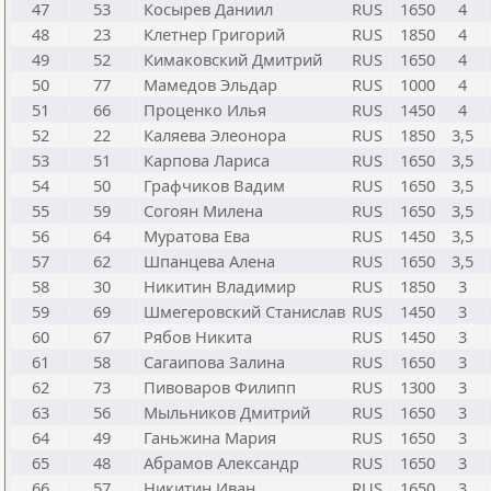
47
53
Косырев Даниил
RUS
1650
4
48
23
Клетнер Григорий
RUS
1850
4
49
52
Кимаковский Дмитрий
RUS
1650
4
50
77
Мамедов Эльдар
RUS
1000
4
51
66
Проценко Илья
RUS
1450
4
52
22
Каляева Элеонора
RUS
1850
3,5
53
51
Карпова Лариса
RUS
1650
3,5
54
50
Графчиков Вадим
RUS
1650
3,5
55
59
Согоян Милена
RUS
1650
3,5
56
64
Муратова Ева
RUS
1450
3,5
57
62
Шпанцева Алена
RUS
1650
3,5
58
30
Никитин Владимир
RUS
1850
3
59
69
Шмегеровский Станислав
RUS
1450
3
60
67
Рябов Никита
RUS
1450
3
61
58
Сагаипова Залина
RUS
1650
3
62
73
Пивоваров Филипп
RUS
1300
3
63
56
Мыльников Дмитрий
RUS
1650
3
64
49
Ганьжина Мария
RUS
1650
3
65
48
Абрамов Александр
RUS
1650
3
66
57
Никитин Иван
RUS
1650
3