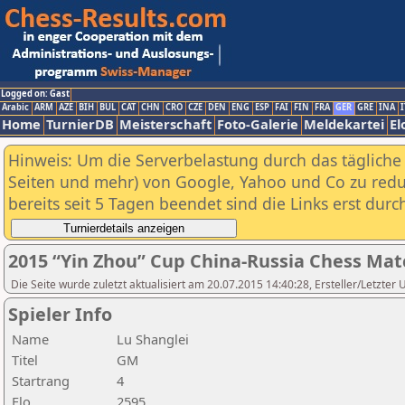
Logged on: Gast
Arabic
ARM
AZE
BIH
BUL
CAT
CHN
CRO
CZE
DEN
ENG
ESP
FAI
FIN
FRA
GER
GRE
INA
I
Home
TurnierDB
Meisterschaft
Foto-Galerie
Meldekartei
El
Hinweis: Um die Serverbelastung durch das tägliche D
Seiten und mehr) von Google, Yahoo und Co zu reduz
bereits seit 5 Tagen beendet sind die Links erst dur
2015 “Yin Zhou” Cup China-Russia Chess Ma
Die Seite wurde zuletzt aktualisiert am 20.07.2015 14:40:28, Ersteller/Letzte
Spieler Info
Name
Lu Shanglei
Titel
GM
Startrang
4
Elo
2595