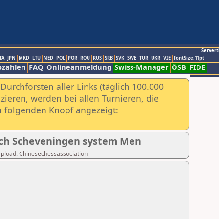
Servert
TA
JPN
MKD
LTU
NED
POL
POR
ROU
RUS
SRB
SVK
SWE
TUR
UKR
VIE
FontSize:11pt
ozahlen
FAQ
Onlineanmeldung
Swiss-Manager
ÖSB
FIDE
urchforsten aller Links (täglich 100.000
ieren, werden bei allen Turnieren, die
ch folgenden Knopf angezeigt:
tch Scheveningen system Men
r Upload: Chinesechessassociation