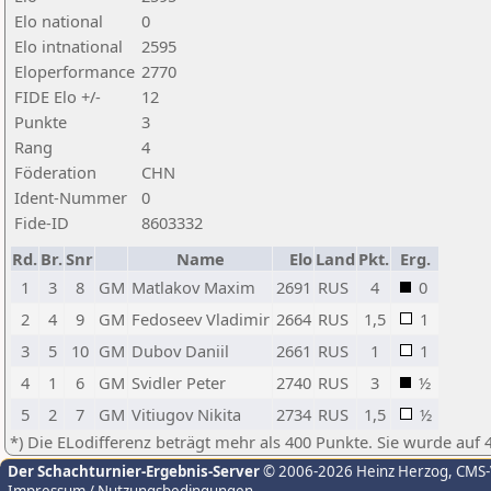
Elo national
0
Elo intnational
2595
Eloperformance
2770
FIDE Elo +/-
12
Punkte
3
Rang
4
Föderation
CHN
Ident-Nummer
0
Fide-ID
8603332
Rd.
Br.
Snr
Name
Elo
Land
Pkt.
Erg.
1
3
8
GM
Matlakov Maxim
2691
RUS
4
0
2
4
9
GM
Fedoseev Vladimir
2664
RUS
1,5
1
3
5
10
GM
Dubov Daniil
2661
RUS
1
1
4
1
6
GM
Svidler Peter
2740
RUS
3
½
5
2
7
GM
Vitiugov Nikita
2734
RUS
1,5
½
*) Die ELodifferenz beträgt mehr als 400 Punkte. Sie wurde auf 
Der Schachturnier-Ergebnis-Server
© 2006-2026 Heinz Herzog
, CMS