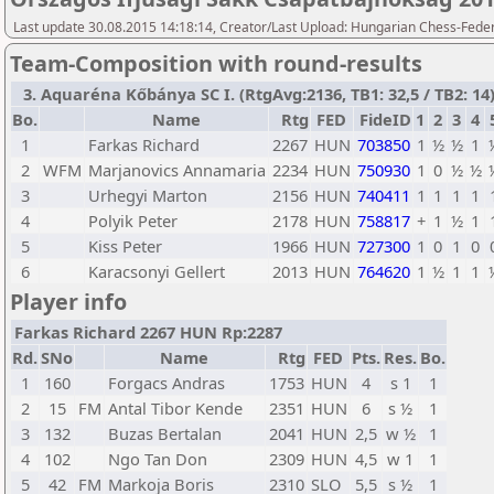
Last update 30.08.2015 14:18:14, Creator/Last Upload: Hungarian Chess-Feder
Team-Composition with round-results
3. Aquaréna Kőbánya SC I. (RtgAvg:2136, TB1: 32,5 / TB2: 14
Bo.
Name
Rtg
FED
FideID
1
2
3
4
1
Farkas Richard
2267
HUN
703850
1
½
½
1
2
WFM
Marjanovics Annamaria
2234
HUN
750930
1
0
½
½
3
Urhegyi Marton
2156
HUN
740411
1
1
1
1
4
Polyik Peter
2178
HUN
758817
+
1
½
1
5
Kiss Peter
1966
HUN
727300
1
0
1
0
6
Karacsonyi Gellert
2013
HUN
764620
1
½
1
1
Player info
Farkas Richard 2267 HUN Rp:2287
Rd.
SNo
Name
Rtg
FED
Pts.
Res.
Bo.
1
160
Forgacs Andras
1753
HUN
4
s 1
1
2
15
FM
Antal Tibor Kende
2351
HUN
6
s ½
1
3
132
Buzas Bertalan
2041
HUN
2,5
w ½
1
4
102
Ngo Tan Don
2309
HUN
4,5
w 1
1
5
42
FM
Markoja Boris
2310
SLO
5,5
s ½
1