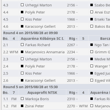
4.3
Urhegyi Marton
2156
-
Szabo B
4.4
Polyik Peter
2178
-
Arvai Esz
4.5
Kiss Peter
1966
-
Erseki T
4.6
Karacsonyi Gellert
2013
-
Bakos Ba
Round 4 on 2015/08/28 at 09:00
Bo.
4
Aquaréna Kőbánya SC I.
Rtg
-
5
Barcz
2.1
Farkas Richard
2267
-
Ngo Tan
2.2
WFM
Marjanovics Annamaria
2234
-
Grimm G
2.3
Urhegyi Marton
2156
-
Medve M
2.4
Polyik Peter
2178
-
Wanger 
2.5
Kiss Peter
1966
-
Egyed Jud
2.6
Karacsonyi Gellert
2013
-
Egyed Vi
Round 5 on 2015/08/28 at 15:30
Bo.
7
Aquaprofit NTSK
Rtg
-
4
Aquaréna 
1.1
FM
Markoja Boris
2310
-
Farkas R
1.2
FM
Zsirai Peter
2270
-
WFM
Marjanov