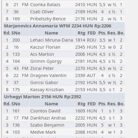
6
21
FM
Csonka Balazs
2410
HUN
5,5
w ½
1
7
36
Csati Oliver
2189
HUN
4
s ½
1
8
169
Pribelszky Bence
2176
HUN
2
w ½
1
Marjanovics Annamaria WFM 2234 HUN Rp:2206
Rd.
SNo
Name
Rtg
FED
Pts.
Res.
Bo.
1
200
Lehaci Miruna-Daria
1814
ROU
3,5
w 1
2
2
16
Kaczur Florian
2345
HUN
7,5
w 0
2
3
133
Acs Marton
2006
HUN
4,5
s ½
2
4
104
Grimm Gyorgy
2181
HUN
4,5
s ½
2
5
43
FM
Zsirai Peter
2270
HUN
4,5
w ½
2
6
22
FM
Dragnev Valentin
2339
AUT
4
s ½
2
7
37
Gorcsi Gabor
2192
HUN
5,5
w ½
2
8
175
Kassay Krisztian
2153
HUN
3,5
s 1
2
Urhegyi Marton 2156 HUN Rp:2392
Rd.
SNo
Name
Rtg
FED
Pts.
Res.
Bo.
1
161
Csontos David
1609
HUN
1
s 1
3
2
17
FM
Dankhazi Andras
2232
HUN
4,5
s 1
3
3
136
Szabo Benjamin
2005
HUN
5
w 1
3
4
103
Medve Mark
2088
HUN
4
w 1
3