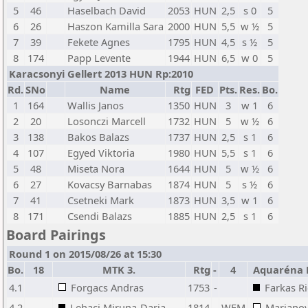
5
46
Haselbach David
2053
HUN
2,5
s 0
5
6
26
Haszon Kamilla Sara
2000
HUN
5,5
w ½
5
7
39
Fekete Agnes
1795
HUN
4,5
s ½
5
8
174
Papp Levente
1944
HUN
6,5
w 0
5
Karacsonyi Gellert 2013 HUN Rp:2010
Rd.
SNo
Name
Rtg
FED
Pts.
Res.
Bo.
1
164
Wallis Janos
1350
HUN
3
w 1
6
2
20
Losonczi Marcell
1732
HUN
5
w ½
6
3
138
Bakos Balazs
1737
HUN
2,5
s 1
6
4
107
Egyed Viktoria
1980
HUN
5,5
s 1
6
5
48
Miseta Nora
1644
HUN
5
w ½
6
6
27
Kovacsy Barnabas
1874
HUN
5
s ½
6
7
41
Csetneki Mark
1873
HUN
3,5
w 1
6
8
171
Csendi Balazs
1885
HUN
2,5
s 1
6
Board Pairings
Round 1 on 2015/08/26 at 15:30
Bo.
18
MTK 3.
Rtg
-
4
Aquaréna 
4.1
Forgacs Andras
1753
-
Farkas R
4.2
Lehaci Miruna-Daria
1814
-
WFM
Marjanov