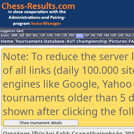
Logged on: Gast
Arabic
ARM
AZE
BIH
BUL
CAT
CHN
CRO
CZE
DEN
ENG
ESP
FAI
FIN
FRA
GER
GRE
INA
I
Home
Tournament-Database
AUT championship
Pictures
F
Note: To reduce the server 
of all links (daily 100.000 s
engines like Google, Yahoo a
tournaments older than 5 d
shown after clicking the fo
Országos Ifjúsági Sakk Csapatbajnokság 20