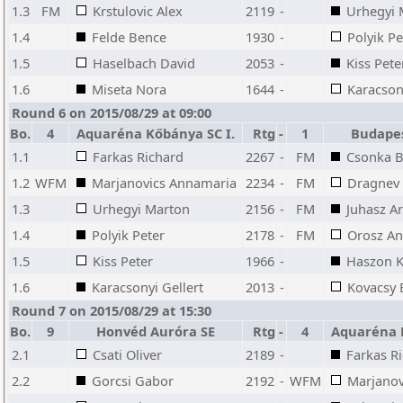
1.3
FM
Krstulovic Alex
2119
-
Urhegyi 
1.4
Felde Bence
1930
-
Polyik Pe
1.5
Haselbach David
2053
-
Kiss Pete
1.6
Miseta Nora
1644
-
Karacsony
Round 6 on 2015/08/29 at 09:00
Bo.
4
Aquaréna Kőbánya SC I.
Rtg
-
1
Budapes
1.1
Farkas Richard
2267
-
FM
Csonka B
1.2
WFM
Marjanovics Annamaria
2234
-
FM
Dragnev 
1.3
Urhegyi Marton
2156
-
FM
Juhasz A
1.4
Polyik Peter
2178
-
FM
Orosz An
1.5
Kiss Peter
1966
-
Haszon K
1.6
Karacsonyi Gellert
2013
-
Kovacsy 
Round 7 on 2015/08/29 at 15:30
Bo.
9
Honvéd Auróra SE
Rtg
-
4
Aquaréna 
2.1
Csati Oliver
2189
-
Farkas R
2.2
Gorcsi Gabor
2192
-
WFM
Marjanov