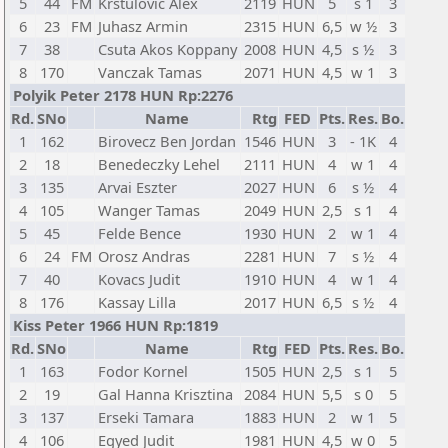
5
44
FM
Krstulovic Alex
2119
HUN
5
s 1
3
6
23
FM
Juhasz Armin
2315
HUN
6,5
w ½
3
7
38
Csuta Akos Koppany
2008
HUN
4,5
s ½
3
8
170
Vanczak Tamas
2071
HUN
4,5
w 1
3
Polyik Peter 2178 HUN Rp:2276
Rd.
SNo
Name
Rtg
FED
Pts.
Res.
Bo.
1
162
Birovecz Ben Jordan
1546
HUN
3
- 1K
4
2
18
Benedeczky Lehel
2111
HUN
4
w 1
4
3
135
Arvai Eszter
2027
HUN
6
s ½
4
4
105
Wanger Tamas
2049
HUN
2,5
s 1
4
5
45
Felde Bence
1930
HUN
2
w 1
4
6
24
FM
Orosz Andras
2281
HUN
7
s ½
4
7
40
Kovacs Judit
1910
HUN
4
w 1
4
8
176
Kassay Lilla
2017
HUN
6,5
s ½
4
Kiss Peter 1966 HUN Rp:1819
Rd.
SNo
Name
Rtg
FED
Pts.
Res.
Bo.
1
163
Fodor Kornel
1505
HUN
2,5
s 1
5
2
19
Gal Hanna Krisztina
2084
HUN
5,5
s 0
5
3
137
Erseki Tamara
1883
HUN
2
w 1
5
4
106
Egyed Judit
1981
HUN
4,5
w 0
5