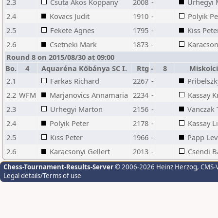
2.3
Csuta Akos Koppany
2008
-
Urhegyi 
2.4
Kovacs Judit
1910
-
Polyik Pe
2.5
Fekete Agnes
1795
-
Kiss Pete
2.6
Csetneki Mark
1873
-
Karacsony
Round 8 on 2015/08/30 at 09:00
Bo.
4
Aquaréna Kőbánya SC I.
Rtg
-
8
Miskolc
2.1
Farkas Richard
2267
-
Pribelsz
2.2
WFM
Marjanovics Annamaria
2234
-
Kassay Kr
2.3
Urhegyi Marton
2156
-
Vanczak
2.4
Polyik Peter
2178
-
Kassay Li
2.5
Kiss Peter
1966
-
Papp Lev
2.6
Karacsonyi Gellert
2013
-
Csendi B
Chess-Tournament-Results-Server
© 2006-2026 Heinz Herzog
, CMS-
Legal details/Terms of use