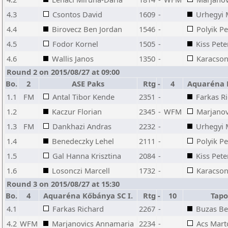
4.3
Csontos David
1609
-
Urhegyi 
4.4
Birovecz Ben Jordan
1546
-
Polyik Pe
4.5
Fodor Kornel
1505
-
Kiss Pete
4.6
Wallis Janos
1350
-
Karacsony
Round 2 on 2015/08/27 at 09:00
Bo.
2
ASE Paks
Rtg
-
4
Aquaréna 
1.1
FM
Antal Tibor Kende
2351
-
Farkas R
1.2
Kaczur Florian
2345
-
WFM
Marjanov
1.3
FM
Dankhazi Andras
2232
-
Urhegyi 
1.4
Benedeczky Lehel
2111
-
Polyik Pe
1.5
Gal Hanna Krisztina
2084
-
Kiss Pete
1.6
Losonczi Marcell
1732
-
Karacsony
Round 3 on 2015/08/27 at 15:30
Bo.
4
Aquaréna Kőbánya SC I.
Rtg
-
10
Tapo
4.1
Farkas Richard
2267
-
Buzas Be
4.2
WFM
Marjanovics Annamaria
2234
-
Acs Mart