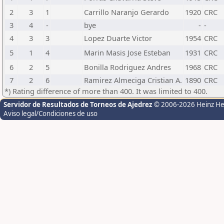
2
3
1
Carrillo Naranjo Gerardo
1920
CRC
3
4
-
bye
-
-
4
3
3
Lopez Duarte Victor
1954
CRC
5
1
4
Marin Masis Jose Esteban
1931
CRC
6
2
5
Bonilla Rodriguez Andres
1968
CRC
7
2
6
Ramirez Almeciga Cristian A.
1890
CRC
*) Rating difference of more than 400. It was limited to 400.
Servidor de Resultados de Torneos de Ajedrez
© 2006-2026 Heinz H
Aviso legal/Condiciones de uso