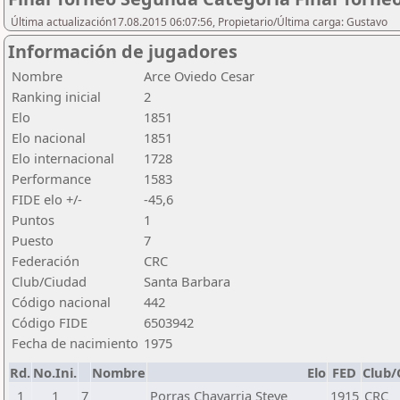
Última actualización17.08.2015 06:07:56, Propietario/Última carga: Gustavo
Información de jugadores
Nombre
Arce Oviedo Cesar
Ranking inicial
2
Elo
1851
Elo nacional
1851
Elo internacional
1728
Performance
1583
FIDE elo +/-
-45,6
Puntos
1
Puesto
7
Federación
CRC
Club/Ciudad
Santa Barbara
Código nacional
442
Código FIDE
6503942
Fecha de nacimiento
1975
Rd.
No.Ini.
Nombre
Elo
FED
Club/
1
1
7
Porras Chavarria Steve
1915
CRC