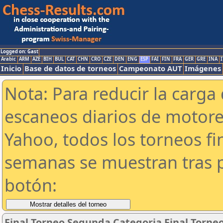
Logged on: Gast
Arabic
ARM
AZE
BIH
BUL
CAT
CHN
CRO
CZE
DEN
ENG
ESP
FAI
FIN
FRA
GER
GRE
INA
I
Inicio
Base de datos de torneos
Campeonato AUT
Imágenes
Nota: Para reducir la carga 
escaneos diarios de motor
Yahoo, todos los torneos f
semanas se muestran tras p
botón:
Final Torneo Segunda Categoria Final Torne