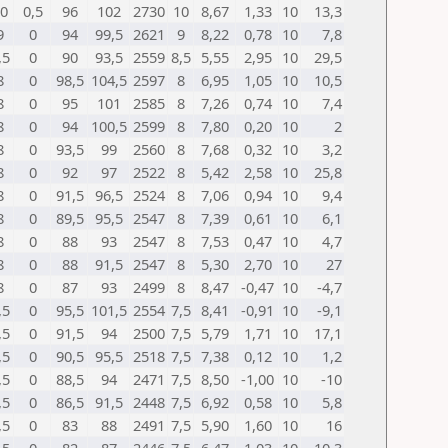
0
0,5
96
102
2730
10
8,67
1,33
10
13,3
9
0
94
99,5
2621
9
8,22
0,78
10
7,8
,5
0
90
93,5
2559
8,5
5,55
2,95
10
29,5
8
0
98,5
104,5
2597
8
6,95
1,05
10
10,5
8
0
95
101
2585
8
7,26
0,74
10
7,4
8
0
94
100,5
2599
8
7,80
0,20
10
2
8
0
93,5
99
2560
8
7,68
0,32
10
3,2
8
0
92
97
2522
8
5,42
2,58
10
25,8
8
0
91,5
96,5
2524
8
7,06
0,94
10
9,4
8
0
89,5
95,5
2547
8
7,39
0,61
10
6,1
8
0
88
93
2547
8
7,53
0,47
10
4,7
8
0
88
91,5
2547
8
5,30
2,70
10
27
8
0
87
93
2499
8
8,47
-0,47
10
-4,7
,5
0
95,5
101,5
2554
7,5
8,41
-0,91
10
-9,1
,5
0
91,5
94
2500
7,5
5,79
1,71
10
17,1
,5
0
90,5
95,5
2518
7,5
7,38
0,12
10
1,2
,5
0
88,5
94
2471
7,5
8,50
-1,00
10
-10
,5
0
86,5
91,5
2448
7,5
6,92
0,58
10
5,8
,5
0
83
88
2491
7,5
5,90
1,60
10
16