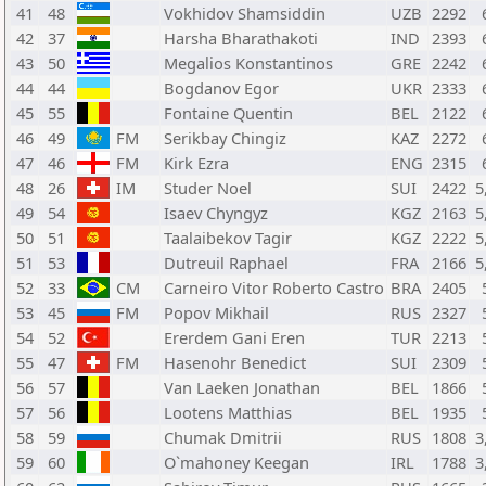
41
48
Vokhidov Shamsiddin
UZB
2292
42
37
Harsha Bharathakoti
IND
2393
43
50
Megalios Konstantinos
GRE
2242
44
44
Bogdanov Egor
UKR
2333
45
55
Fontaine Quentin
BEL
2122
46
49
FM
Serikbay Chingiz
KAZ
2272
47
46
FM
Kirk Ezra
ENG
2315
48
26
IM
Studer Noel
SUI
2422
5
49
54
Isaev Chyngyz
KGZ
2163
5
50
51
Taalaibekov Tagir
KGZ
2222
5
51
53
Dutreuil Raphael
FRA
2166
5
52
33
CM
Carneiro Vitor Roberto Castro
BRA
2405
53
45
FM
Popov Mikhail
RUS
2327
54
52
Ererdem Gani Eren
TUR
2213
55
47
FM
Hasenohr Benedict
SUI
2309
56
57
Van Laeken Jonathan
BEL
1866
57
56
Lootens Matthias
BEL
1935
58
59
Chumak Dmitrii
RUS
1808
3
59
60
O`mahoney Keegan
IRL
1788
3