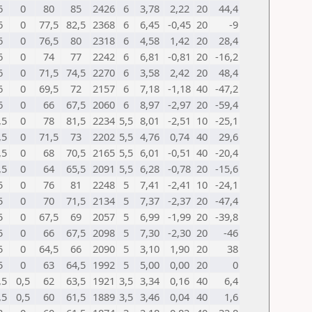
6
0
80
85
2426
6
3,78
2,22
20
44,4
6
0
77,5
82,5
2368
6
6,45
-0,45
20
-9
6
0
76,5
80
2318
6
4,58
1,42
20
28,4
6
0
74
77
2242
6
6,81
-0,81
20
-16,2
6
0
71,5
74,5
2270
6
3,58
2,42
20
48,4
6
0
69,5
72
2157
6
7,18
-1,18
40
-47,2
6
0
66
67,5
2060
6
8,97
-2,97
20
-59,4
,5
0
78
81,5
2234
5,5
8,01
-2,51
10
-25,1
,5
0
71,5
73
2202
5,5
4,76
0,74
40
29,6
,5
0
68
70,5
2165
5,5
6,01
-0,51
40
-20,4
,5
0
64
65,5
2091
5,5
6,28
-0,78
20
-15,6
5
0
76
81
2248
5
7,41
-2,41
10
-24,1
5
0
70
71,5
2134
5
7,37
-2,37
20
-47,4
5
0
67,5
69
2057
5
6,99
-1,99
20
-39,8
5
0
66
67,5
2098
5
7,30
-2,30
20
-46
5
0
64,5
66
2090
5
3,10
1,90
20
38
5
0
63
64,5
1992
5
5,00
0,00
20
0
,5
0,5
62
63,5
1921
3,5
3,34
0,16
40
6,4
,5
0,5
60
61,5
1889
3,5
3,46
0,04
40
1,6