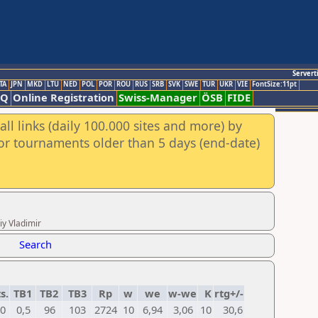
Servert
TA
JPN
MKD
LTU
NED
POL
POR
ROU
RUS
SRB
SVK
SWE
TUR
UKR
VIE
FontSize:11pt
AQ
Online Registration
Swiss-Manager
ÖSB
FIDE
ll links (daily 100.000 sites and more) by
for tournaments older than 5 days (end-date)
iy Vladimir
Search
s.
TB1
TB2
TB3
Rp
w
we
w-we
K
rtg+/-
0
0,5
96
103
2724
10
6,94
3,06
10
30,6