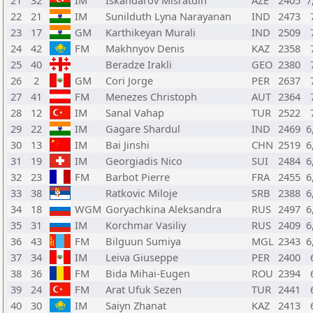
21
32
IM
Iskandarov Misratdin
AZE
2405
7
22
21
IM
Sunilduth Lyna Narayanan
IND
2473
23
17
GM
Karthikeyan Murali
IND
2509
24
42
FM
Makhnyov Denis
KAZ
2358
25
40
Beradze Irakli
GEO
2380
26
2
GM
Cori Jorge
PER
2637
27
41
FM
Menezes Christoph
AUT
2364
28
12
IM
Sanal Vahap
TUR
2522
29
22
IM
Gagare Shardul
IND
2469
6
30
13
IM
Bai Jinshi
CHN
2519
6
31
19
IM
Georgiadis Nico
SUI
2484
6
32
23
FM
Barbot Pierre
FRA
2455
6
33
38
Ratkovic Miloje
SRB
2388
6
34
18
WGM
Goryachkina Aleksandra
RUS
2497
6
35
31
IM
Korchmar Vasiliy
RUS
2409
6
36
43
FM
Bilguun Sumiya
MGL
2343
6
37
34
IM
Leiva Giuseppe
PER
2400
38
36
FM
Bida Mihai-Eugen
ROU
2394
39
24
FM
Arat Ufuk Sezen
TUR
2441
40
30
IM
Saiyn Zhanat
KAZ
2413