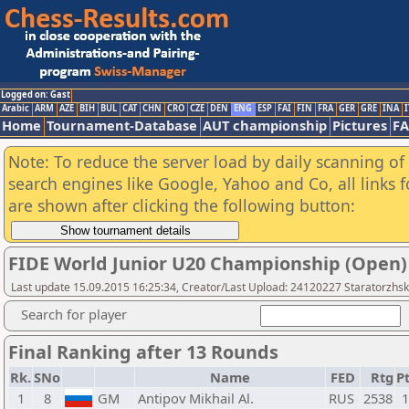
Logged on: Gast
Arabic
ARM
AZE
BIH
BUL
CAT
CHN
CRO
CZE
DEN
ENG
ESP
FAI
FIN
FRA
GER
GRE
INA
I
Home
Tournament-Database
AUT championship
Pictures
F
Note: To reduce the server load by daily scanning of a
search engines like Google, Yahoo and Co, all links 
are shown after clicking the following button:
FIDE World Junior U20 Championship (Open)
Last update 15.09.2015 16:25:34, Creator/Last Upload: 24120227 Staratorzhsk
Search for player
Final Ranking after 13 Rounds
Rk.
SNo
Name
FED
Rtg
Pt
1
8
GM
Antipov Mikhail Al.
RUS
2538
1