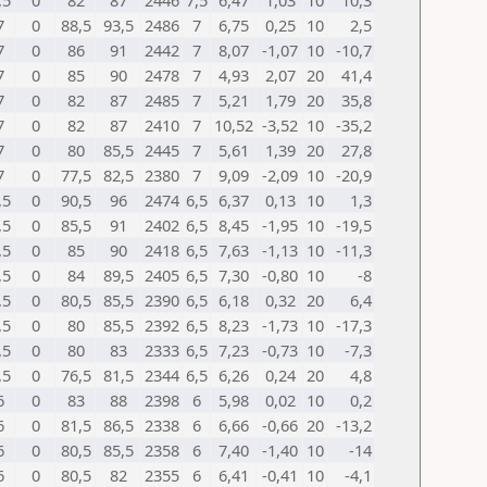
,5
0
82
87
2446
7,5
6,47
1,03
10
10,3
7
0
88,5
93,5
2486
7
6,75
0,25
10
2,5
7
0
86
91
2442
7
8,07
-1,07
10
-10,7
7
0
85
90
2478
7
4,93
2,07
20
41,4
7
0
82
87
2485
7
5,21
1,79
20
35,8
7
0
82
87
2410
7
10,52
-3,52
10
-35,2
7
0
80
85,5
2445
7
5,61
1,39
20
27,8
7
0
77,5
82,5
2380
7
9,09
-2,09
10
-20,9
,5
0
90,5
96
2474
6,5
6,37
0,13
10
1,3
,5
0
85,5
91
2402
6,5
8,45
-1,95
10
-19,5
,5
0
85
90
2418
6,5
7,63
-1,13
10
-11,3
,5
0
84
89,5
2405
6,5
7,30
-0,80
10
-8
,5
0
80,5
85,5
2390
6,5
6,18
0,32
20
6,4
,5
0
80
85,5
2392
6,5
8,23
-1,73
10
-17,3
,5
0
80
83
2333
6,5
7,23
-0,73
10
-7,3
,5
0
76,5
81,5
2344
6,5
6,26
0,24
20
4,8
6
0
83
88
2398
6
5,98
0,02
10
0,2
6
0
81,5
86,5
2338
6
6,66
-0,66
20
-13,2
6
0
80,5
85,5
2358
6
7,40
-1,40
10
-14
6
0
80,5
82
2355
6
6,41
-0,41
10
-4,1