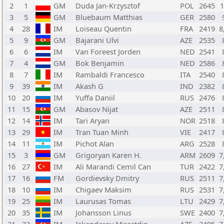
2
1
GM
Duda Jan-Krzysztof
POL
2645
1
3
5
GM
Bluebaum Matthias
GER
2580
4
28
IM
Loiseau Quentin
FRA
2419
8
5
9
GM
Bajarani Ulvi
AZE
2535
6
6
IM
Van Foreest Jorden
NED
2541
7
4
GM
Bok Benjamin
NED
2586
8
7
IM
Rambaldi Francesco
ITA
2540
9
39
IM
Akash G
IND
2382
10
20
IM
Yuffa Daniil
RUS
2476
11
15
GM
Abasov Nijat
AZE
2511
12
14
IM
Tari Aryan
NOR
2518
13
29
IM
Tran Tuan Minh
VIE
2417
14
11
IM
Pichot Alan
ARG
2528
15
3
GM
Grigoryan Karen H.
ARM
2609
7
16
27
IM
Ali Marandi Cemil Can
TUR
2422
7
17
16
FM
Gordievsky Dmitry
RUS
2511
7
18
10
IM
Chigaev Maksim
RUS
2531
7
19
25
IM
Laurusas Tomas
LTU
2429
7
20
35
IM
Johansson Linus
SWE
2400
7