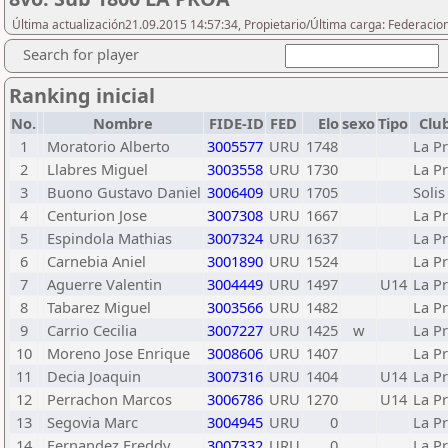
Última actualización21.09.2015 14:57:34, Propietario/Última carga: Federacio
Search for player
Ranking inicial
No.
Nombre
FIDE-ID
FED
Elo
sexo
Tipo
Clu
1
Moratorio Alberto
3005577
URU
1748
La P
2
Llabres Miguel
3003558
URU
1730
La P
3
Buono Gustavo Daniel
3006409
URU
1705
Soli
4
Centurion Jose
3007308
URU
1667
La P
5
Espindola Mathias
3007324
URU
1637
La P
6
Carnebia Aniel
3001890
URU
1524
La P
7
Aguerre Valentin
3004449
URU
1497
U14
La P
8
Tabarez Miguel
3003566
URU
1482
La P
9
Carrio Cecilia
3007227
URU
1425
w
La P
10
Moreno Jose Enrique
3008606
URU
1407
La P
11
Decia Joaquin
3007316
URU
1404
U14
La P
12
Perrachon Marcos
3006786
URU
1270
U14
La P
13
Segovia Marc
3004945
URU
0
La P
14
Fernandez Freddy
3007332
URU
0
La P