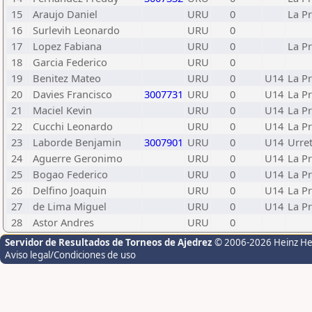
15
Araujo Daniel
URU
0
La P
16
Surlevih Leonardo
URU
0
17
Lopez Fabiana
URU
0
La P
18
Garcia Federico
URU
0
19
Benitez Mateo
URU
0
U14
La P
20
Davies Francisco
3007731
URU
0
U14
La P
21
Maciel Kevin
URU
0
U14
La P
22
Cucchi Leonardo
URU
0
U14
La P
23
Laborde Benjamin
3007901
URU
0
U14
Urre
24
Aguerre Geronimo
URU
0
U14
La P
25
Bogao Federico
URU
0
U14
La P
26
Delfino Joaquin
URU
0
U14
La P
27
de Lima Miguel
URU
0
U14
La P
28
Astor Andres
URU
0
Servidor de Resultados de Torneos de Ajedrez
© 2006-2026 Heinz H
Aviso legal/Condiciones de uso