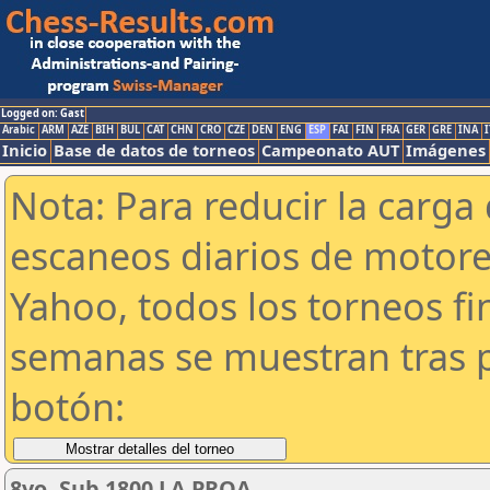
Logged on: Gast
Arabic
ARM
AZE
BIH
BUL
CAT
CHN
CRO
CZE
DEN
ENG
ESP
FAI
FIN
FRA
GER
GRE
INA
I
Inicio
Base de datos de torneos
Campeonato AUT
Imágenes
Nota: Para reducir la carga 
escaneos diarios de motor
Yahoo, todos los torneos f
semanas se muestran tras p
botón:
8vo. Sub 1800 LA PROA