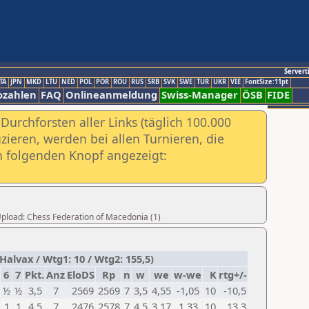
Servert
TA
JPN
MKD
LTU
NED
POL
POR
ROU
RUS
SRB
SVK
SWE
TUR
UKR
VIE
FontSize:11pt
ozahlen
FAQ
Onlineanmeldung
Swiss-Manager
ÖSB
FIDE
urchforsten aller Links (täglich 100.000
ieren, werden bei allen Turnieren, die
ch folgenden Knopf angezeigt:
 Upload: Chess Federation of Macedonia (1)
alvax / Wtg1: 10 / Wtg2: 155,5)
6
7
Pkt.
Anz
EloDS
Rp
n
w
we
w-we
K
rtg+/-
½
½
3,5
7
2569
2569
7
3,5
4,55
-1,05
10
-10,5
1
1
4,5
7
2476
2578
7
4,5
3,17
1,33
10
13,3