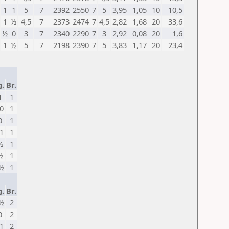
1
1
5
7
2392
2550
7
5
3,95
1,05
10
10,5
1
½
4,5
7
2373
2474
7
4,5
2,82
1,68
20
33,6
½
0
3
7
2340
2290
7
3
2,92
0,08
20
1,6
1
½
5
7
2198
2390
7
5
3,83
1,17
20
23,4
g.
Br.
1
1
0
1
0
1
1
1
½
1
½
1
½
1
g.
Br.
½
2
0
2
1
2