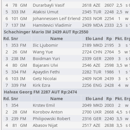
4
78
GM
Durarbayli Vasif
2618
AZE
2607
2,5
s 
5
333
IM
Atakisi Umut
2345
TUR
2248
2,5
w 
6
101
GM
Johannessen Leif Erlend
2503
NOR
2254
1
w 
7
137
IM
Hamitevici Vladimir
2439
MDA
2333
2,5
s 
Schachinger Mario IM 2439 AUT Rp:2550
Rd.
Snr
Name
Elo
Land
Rp
Pkt.
Er
1
353
FM
Ilic Ljubomir
2189
MKD
2195
3
s 
2
26
GM
Wang Yue
2724
CHN
2764
5
w 
3
238
IM
Boidman Yuri
2339
GER
2269
3
s 
4
80
GM
Bajarani Ulvi
2546
AZE
2598
3,5
w 
5
334
FM
Apaydin Fethi
2282
TUR
1986
1
s 
6
103
IM
Getz Nicolai
2409
NOR
2439
3
s 
7
339
FM
Kirk Ezra
2256
ENG
2428
4
w 
Halvax Georg FM 2287 AUT Rp:2474
Rd.
Snr
Name
Elo
Land
Rp
Pkt.
Er
1
354
Krstev Emil
2049
MKD
2003
2
w 
2
28
GM
Korobov Anton
2700
UKR
2668
4,5
s 
3
239
FM
Philipowski Robert
2316
GER
2240
3,5
w 
4
81
GM
Abasov Nijat
2517
AZE
2638
3,5
s 