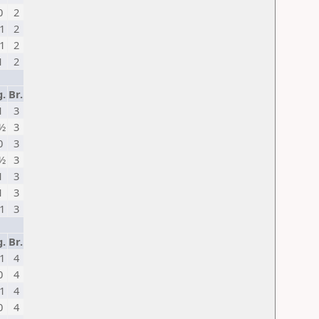
0
2
1
2
1
2
1
2
g.
Br.
1
3
½
3
0
3
½
3
1
3
1
3
1
3
g.
Br.
1
4
0
4
1
4
0
4