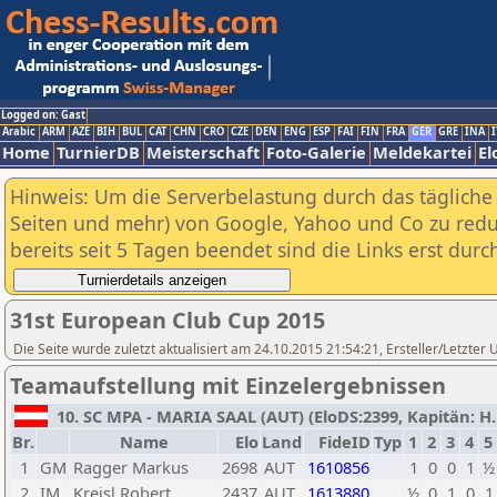
Logged on: Gast
Arabic
ARM
AZE
BIH
BUL
CAT
CHN
CRO
CZE
DEN
ENG
ESP
FAI
FIN
FRA
GER
GRE
INA
I
Home
TurnierDB
Meisterschaft
Foto-Galerie
Meldekartei
El
Hinweis: Um die Serverbelastung durch das tägliche D
Seiten und mehr) von Google, Yahoo und Co zu reduz
bereits seit 5 Tagen beendet sind die Links erst dur
31st European Club Cup 2015
Die Seite wurde zuletzt aktualisiert am 24.10.2015 21:54:21, Ersteller/Letzter
Teamaufstellung mit Einzelergebnissen
10. SC MPA - MARIA SAAL (AUT) (EloDS:2399, Kapitän: H.H
Br.
Name
Elo
Land
FideID
Typ
1
2
3
4
5
1
GM
Ragger Markus
2698
AUT
1610856
1
0
0
1
½
2
IM
Kreisl Robert
2437
AUT
1613880
½
0
1
0
1