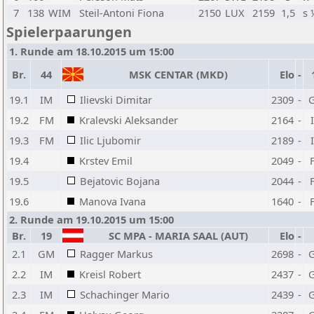
7
138
WIM
Steil-Antoni Fiona
2150
LUX
2159
1,5
s 
Spielerpaarungen
1. Runde am 18.10.2015 um 15:00
Br.
44
MSK CENTAR (MKD)
Elo
-
19.1
IM
Ilievski Dimitar
2309
-
19.2
FM
Kralevski Aleksander
2164
-
19.3
FM
Ilic Ljubomir
2189
-
19.4
Krstev Emil
2049
-
19.5
Bejatovic Bojana
2044
-
19.6
Manova Ivana
1640
-
2. Runde am 19.10.2015 um 15:00
Br.
19
SC MPA - MARIA SAAL (AUT)
Elo
-
2.1
GM
Ragger Markus
2698
-
2.2
IM
Kreisl Robert
2437
-
2.3
IM
Schachinger Mario
2439
-