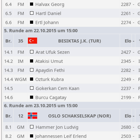
6.4
FM
Halvax Georg
2287
-
6.5
FM
Hartl Daniel
2261
-
6.6
FM
Ertl Johann
2274
-
5. Runde am 22.10.2015 um 15:00
Br.
35
BESIKTAS J.K. (TUR)
Elo
-
14.1
FM
Arat Ufuk Sezen
2427
-
14.2
IM
Atakisi Umut
2345
-
14.3
FM
Apaydin Fethi
2282
-
14.4
WGM
Ozturk Kubra
2249
-
14.5
Gokerkan Cem Kaan
2237
-
14.6
Burcu Cagatay
2199
-
6. Runde am 23.10.2015 um 15:00
Br.
12
OSLO SCHAKSELSKAP (NOR)
Elo
-
8.1
GM
Hammer Jon Ludvig
2680
-
8.2
GM
Johannessen Leif Erlend
2503
-