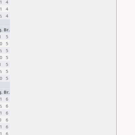
1
4
1
4
½
4
g.
Br.
1
5
0
5
½
5
0
5
1
5
½
5
0
5
g.
Br.
1
6
½
6
1
6
0
6
1
6
1
6