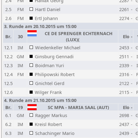
2.4
FM
Halvax Georg
2287
-
2.5
FM
Hartl Daniel
2261
-
2.6
FM
Ertl Johann
2274
-
3. Runde am 20.10.2015 um 15:00
CE DE SPRENGER ECHTERNACH
Br.
30
Elo
-
(LUX)(
12.1
IM
Wiedenkeller Michael
2453
-
12.2
GM
Ginsburg Gennadi
2511
-
12.3
IM
Boidman Yuri
2339
-
12.4
FM
Philipowski Robert
2316
-
12.5
Gnichtel Gerd
2122
-
12.6
Wilger Frank
2115
-
4. Runde am 21.10.2015 um 15:00
Br.
19
SC MPA - MARIA SAAL (AUT)
Elo
-
6.1
GM
Ragger Markus
2698
-
6.2
IM
Kreisl Robert
2437
-
6.3
IM
Schachinger Mario
2439
-