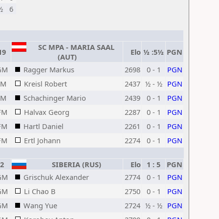
½
6
SC MPA - MARIA SAAL
19
Elo
½ :5½
PGN
(AUT)
GM
Ragger Markus
2698
0 - 1
PGN
IM
Kreisl Robert
2437
½ - ½
PGN
IM
Schachinger Mario
2439
0 - 1
PGN
FM
Halvax Georg
2287
0 - 1
PGN
FM
Hartl Daniel
2261
0 - 1
PGN
FM
Ertl Johann
2274
0 - 1
PGN
2
SIBERIA (RUS)
Elo
1 : 5
PGN
GM
Grischuk Alexander
2774
0 - 1
PGN
GM
Li Chao B
2750
0 - 1
PGN
GM
Wang Yue
2724
½ - ½
PGN