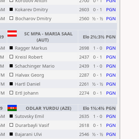
GM
Korobov Anton
2700
0 - 1
PGN
GM
Kokarev Dmitry
2603
0 - 1
PGN
GM
Bocharov Dmitry
2560
½ - ½
PGN
SC MPA - MARIA SAAL
19
Elo
2½:3½
PGN
(AUT)
GM
Ragger Markus
2698
1 - 0
PGN
IM
Kreisl Robert
2437
0 - 1
PGN
IM
Schachinger Mario
2439
1 - 0
PGN
FM
Halvax Georg
2287
0 - 1
PGN
FM
Hartl Daniel
2261
½ - ½
PGN
FM
Ertl Johann
2274
0 - 1
PGN
9
ODLAR YURDU (AZE)
Elo
1½:4½
PGN
GM
Sutovsky Emil
2635
1 - 0
PGN
GM
Durarbayli Vasif
2618
0 - 1
PGN
GM
Bajarani Ulvi
2546
½ - ½
PGN