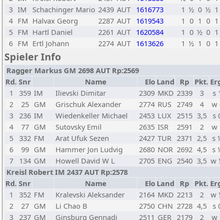
3
IM
Schachinger Mario
2439
AUT
1616773
1
½
0
½
1
4
FM
Halvax Georg
2287
AUT
1619543
1
0
1
0
1
5
FM
Hartl Daniel
2261
AUT
1620584
1
0
½
0
1
6
FM
Ertl Johann
2274
AUT
1613626
1
½
1
0
1
Spieler Info
Ragger Markus GM 2698 AUT Rp:2569
Rd.
Snr
Name
Elo
Land
Rp
Pkt.
Er
1
359
IM
Ilievski Dimitar
2309
MKD
2339
3
s 
2
25
GM
Grischuk Alexander
2774
RUS
2749
4
w 
3
236
IM
Wiedenkeller Michael
2453
LUX
2515
3,5
s 
4
77
GM
Sutovsky Emil
2635
ISR
2591
2
w 
5
332
FM
Arat Ufuk Sezen
2427
TUR
2371
2,5
s 
6
99
GM
Hammer Jon Ludvig
2680
NOR
2692
4,5
s 
7
134
GM
Howell David W L
2705
ENG
2540
3,5
w 
Kreisl Robert IM 2437 AUT Rp:2578
Rd.
Snr
Name
Elo
Land
Rp
Pkt.
Er
1
352
FM
Kralevski Aleksander
2164
MKD
2213
2
w 
2
27
GM
Li Chao B
2750
CHN
2728
4,5
s 
3
237
GM
Ginsburg Gennadi
2511
GER
2179
2
w 