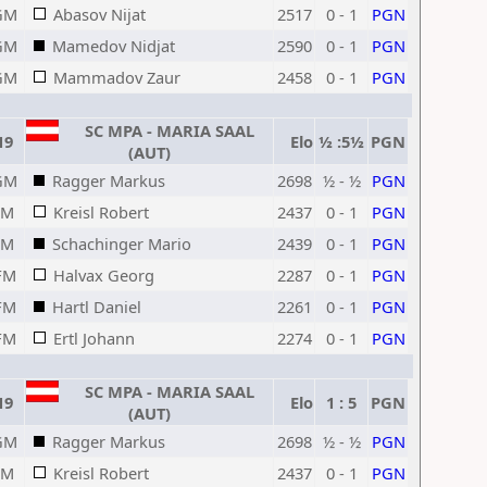
GM
Abasov Nijat
2517
0 - 1
PGN
GM
Mamedov Nidjat
2590
0 - 1
PGN
GM
Mammadov Zaur
2458
0 - 1
PGN
SC MPA - MARIA SAAL
19
Elo
½ :5½
PGN
(AUT)
GM
Ragger Markus
2698
½ - ½
PGN
IM
Kreisl Robert
2437
0 - 1
PGN
IM
Schachinger Mario
2439
0 - 1
PGN
FM
Halvax Georg
2287
0 - 1
PGN
FM
Hartl Daniel
2261
0 - 1
PGN
FM
Ertl Johann
2274
0 - 1
PGN
SC MPA - MARIA SAAL
19
Elo
1 : 5
PGN
(AUT)
GM
Ragger Markus
2698
½ - ½
PGN
IM
Kreisl Robert
2437
0 - 1
PGN