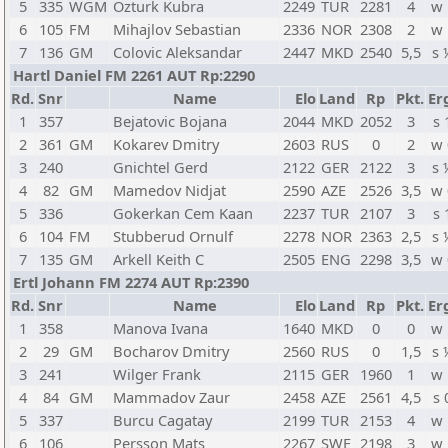
5
335
WGM
Ozturk Kubra
2249
TUR
2281
4
w 
6
105
FM
Mihajlov Sebastian
2336
NOR
2308
2
w 
7
136
GM
Colovic Aleksandar
2447
MKD
2540
5,5
s 
Hartl Daniel FM 2261 AUT Rp:2290
Rd.
Snr
Name
Elo
Land
Rp
Pkt.
Er
1
357
Bejatovic Bojana
2044
MKD
2052
3
s 
2
361
GM
Kokarev Dmitry
2603
RUS
0
2
w 
3
240
Gnichtel Gerd
2122
GER
2122
3
s 
4
82
GM
Mamedov Nidjat
2590
AZE
2526
3,5
w 
5
336
Gokerkan Cem Kaan
2237
TUR
2107
3
s 
6
104
FM
Stubberud Ornulf
2278
NOR
2363
2,5
s 
7
135
GM
Arkell Keith C
2505
ENG
2298
3,5
w 
Ertl Johann FM 2274 AUT Rp:2390
Rd.
Snr
Name
Elo
Land
Rp
Pkt.
Er
1
358
Manova Ivana
1640
MKD
0
0
w 
2
29
GM
Bocharov Dmitry
2560
RUS
0
1,5
s 
3
241
Wilger Frank
2115
GER
1960
1
w 
4
84
GM
Mammadov Zaur
2458
AZE
2561
4,5
s 
5
337
Burcu Cagatay
2199
TUR
2153
4
w 
6
106
Persson Mats
2267
SWE
2198
3
w 