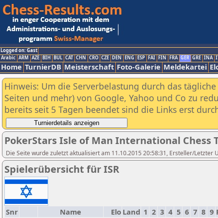
Logged on: Gast
Arabic
ARM
AZE
BIH
BUL
CAT
CHN
CRO
CZE
DEN
ENG
ESP
FAI
FIN
FRA
GER
GRE
INA
I
Home
TurnierDB
Meisterschaft
Foto-Galerie
Meldekartei
El
Hinweis: Um die Serverbelastung durch das tägliche D
Seiten und mehr) von Google, Yahoo und Co zu reduz
bereits seit 5 Tagen beendet sind die Links erst dur
PokerStars Isle of Man International Ches
Die Seite wurde zuletzt aktualisiert am 11.10.2015 20:58:31, Ersteller/Letzter 
Spielerübersicht für ISR
Snr
Name
Elo
Land
1
2
3
4
5
6
7
8
9