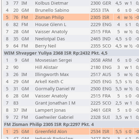
3
77
IM
Kolbus Dietmar
2300
GER
4,5
w 1
0
4
20
GM
Brunello Sabino
2553
ITA
6
s 0
-
5
76
FM
Zisman Philip
2305
ISR
4
w ½
-
6
82
FM
House Glenn L
2229
ENG
4
s 1
0
7
28
GM
Vaisser Anatoly
2515
FRA
5
w ½
0
8
35
GM
Neelotpal Das
2465
IND
4,5
s 0
-
9
64
FM
Berry Neil
2355
SCO
4,5
w ½
-
WIM Shvayger Yuliya 2368 ISR Rp:2432 Pkt. 4,5
1
9
GM
Movsesian Sergei
2658
ARM
6
s 0
-
2
90
Hill Alistair
2180
ENG
3
w 1
0
3
26
IM
Illingworth Max
2517
AUS
5
w ½
0
4
29
GM
Arkell Keith C
2505
ENG
5,5
s ½
0
5
31
GM
Gormally Daniel W
2500
ENG
5,5
w ½
0
6
28
GM
Vaisser Anatoly
2515
FRA
5
s 0
-
7
83
Grant Jonathan I M
2225
SCO
2,5
w 1
0
8
37
IM
Lampert Jonas
2461
GER
5
s 0
-
9
72
FM
Gaehwiler Gabriel
2328
SUI
3,5
w 1
0
FM Zisman Philip 2305 ISR Rp:2297 Pkt. 4
1
25
GM
Greenfeld Alon
2534
ISR
5,5
s 0
-
2
47
GM
Jedynak Radoslaw
2427
POL
3
s 1
0