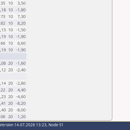
,35
10
3,50
0,18
10
-1,80
,73
10
7,30
,82
10
8,20
0,15
10
-1,50
0,19
10
-1,90
,66
10
6,60
0,19
10
-1,90
0,08
20
-1,60
0,12
20
-2,40
0,14
20
-2,80
,22
20
4,40
0,23
20
-4,60
0,41
20
-8,20
0,40
20
-8,00
,06
20
1,20
-Version 14.07.2026 13:23, Node S1