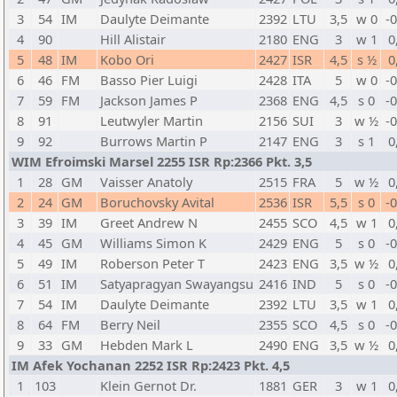
3
54
IM
Daulyte Deimante
2392
LTU
3,5
w 0
-
4
90
Hill Alistair
2180
ENG
3
w 1
0
5
48
IM
Kobo Ori
2427
ISR
4,5
s ½
0
6
46
FM
Basso Pier Luigi
2428
ITA
5
w 0
-
7
59
FM
Jackson James P
2368
ENG
4,5
s 0
-
8
91
Leutwyler Martin
2156
SUI
3
w ½
-
9
92
Burrows Martin P
2147
ENG
3
s 1
0
WIM Efroimski Marsel 2255 ISR Rp:2366 Pkt. 3,5
1
28
GM
Vaisser Anatoly
2515
FRA
5
w ½
0
2
24
GM
Boruchovsky Avital
2536
ISR
5,5
s 0
-
3
39
IM
Greet Andrew N
2455
SCO
4,5
w 1
0
4
45
GM
Williams Simon K
2429
ENG
5
s 0
-
5
49
IM
Roberson Peter T
2423
ENG
3,5
w ½
0
6
51
IM
Satyapragyan Swayangsu
2416
IND
5
s 0
-
7
54
IM
Daulyte Deimante
2392
LTU
3,5
w 1
0
8
64
FM
Berry Neil
2355
SCO
4,5
s 0
-
9
33
GM
Hebden Mark L
2490
ENG
3,5
w ½
0
IM Afek Yochanan 2252 ISR Rp:2423 Pkt. 4,5
1
103
Klein Gernot Dr.
1881
GER
3
w 1
0