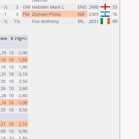
 - ½
3
GM
Hebden Mark L
ENG
2490
33
 - 1
3
FM
Zisman Philip
ISR
2305
76
 - ½
1½
Fox Anthony
IRL
2031
99
-we
K
rtg+/-
0,29
10
-2,90
,16
10
1,60
,19
10
1,90
0,31
10
-3,10
,35
10
3,50
,26
10
2,60
0,28
10
-2,80
0,10
10
-1,00
,35
10
3,50
,21
10
2,10
,09
10
0,90
,18
10
1,80