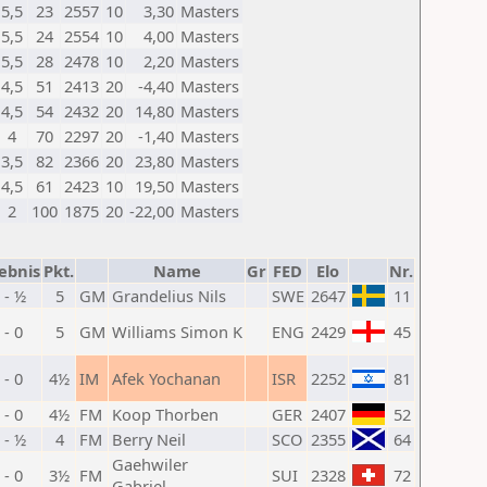
5,5
23
2557
10
3,30
Masters
5,5
24
2554
10
4,00
Masters
5,5
28
2478
10
2,20
Masters
4,5
51
2413
20
-4,40
Masters
4,5
54
2432
20
14,80
Masters
4
70
2297
20
-1,40
Masters
3,5
82
2366
20
23,80
Masters
4,5
61
2423
10
19,50
Masters
2
100
1875
20
-22,00
Masters
ebnis
Pkt.
Name
Gr
FED
Elo
Nr.
 - ½
5
GM
Grandelius Nils
SWE
2647
11
 - 0
5
GM
Williams Simon K
ENG
2429
45
 - 0
4½
IM
Afek Yochanan
ISR
2252
81
 - 0
4½
FM
Koop Thorben
GER
2407
52
 - ½
4
FM
Berry Neil
SCO
2355
64
Gaehwiler
 - 0
3½
FM
SUI
2328
72
Gabriel