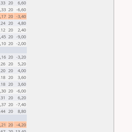
,33
20
6,60
0,33
20
-6,60
0,17
20
-3,40
,24
20
4,80
,12
20
2,40
0,45
20
-9,00
0,10
20
-2,00
0,16
20
-3,20
,26
20
5,20
,20
20
4,00
,18
20
3,60
,18
20
3,60
0,30
20
-6,00
,31
20
6,20
0,37
20
-7,40
,44
20
8,80
0,21
20
-4,20
,67
20
13,40