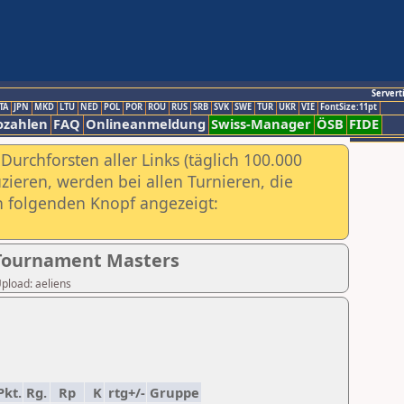
Servert
TA
JPN
MKD
LTU
NED
POL
POR
ROU
RUS
SRB
SVK
SWE
TUR
UKR
VIE
FontSize:11pt
ozahlen
FAQ
Onlineanmeldung
Swiss-Manager
ÖSB
FIDE
urchforsten aller Links (täglich 100.000
ieren, werden bei allen Turnieren, die
ch folgenden Knopf angezeigt:
s Tournament Masters
Upload: aeliens
Pkt.
Rg.
Rp
K
rtg+/-
Gruppe