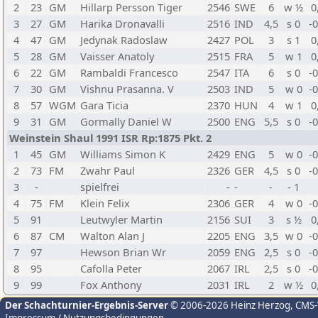
2
23
GM
Hillarp Persson Tiger
2546
SWE
6
w ½
0
3
27
GM
Harika Dronavalli
2516
IND
4,5
s 0
-
4
47
GM
Jedynak Radoslaw
2427
POL
3
s 1
0
5
28
GM
Vaisser Anatoly
2515
FRA
5
w 1
0
6
22
GM
Rambaldi Francesco
2547
ITA
6
s 0
-
7
30
GM
Vishnu Prasanna. V
2503
IND
5
w 0
-
8
57
WGM
Gara Ticia
2370
HUN
4
w 1
0
9
31
GM
Gormally Daniel W
2500
ENG
5,5
s 0
-
Weinstein Shaul 1991 ISR Rp:1875 Pkt. 2
1
45
GM
Williams Simon K
2429
ENG
5
w 0
-
2
73
FM
Zwahr Paul
2326
GER
4,5
s 0
-
3
-
spielfrei
-
-
-
- 1
4
75
FM
Klein Felix
2306
GER
4
w 0
-
5
91
Leutwyler Martin
2156
SUI
3
s ½
0
6
87
CM
Walton Alan J
2205
ENG
3,5
w 0
-
7
97
Hewson Brian Wr
2059
ENG
2,5
s 0
-
8
95
Cafolla Peter
2067
IRL
2,5
s 0
-
9
99
Fox Anthony
2031
IRL
2
w ½
0
Der Schachturnier-Ergebnis-Server
© 2006-2026 Heinz Herzog
, CMS