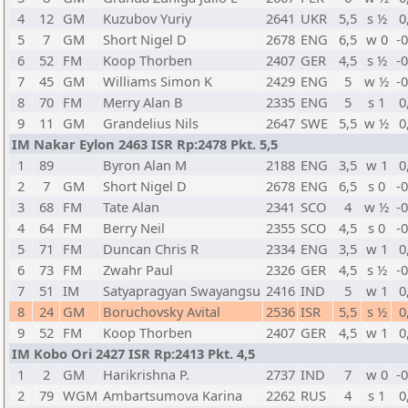
4
12
GM
Kuzubov Yuriy
2641
UKR
5,5
s ½
0
5
7
GM
Short Nigel D
2678
ENG
6,5
w 0
-
6
52
FM
Koop Thorben
2407
GER
4,5
s ½
-
7
45
GM
Williams Simon K
2429
ENG
5
w ½
-
8
70
FM
Merry Alan B
2335
ENG
5
s 1
0
9
11
GM
Grandelius Nils
2647
SWE
5,5
w ½
0
IM Nakar Eylon 2463 ISR Rp:2478 Pkt. 5,5
1
89
Byron Alan M
2188
ENG
3,5
w 1
0
2
7
GM
Short Nigel D
2678
ENG
6,5
s 0
-
3
68
FM
Tate Alan
2341
SCO
4
w ½
-
4
64
FM
Berry Neil
2355
SCO
4,5
s 0
-
5
71
FM
Duncan Chris R
2334
ENG
3,5
w 1
0
6
73
FM
Zwahr Paul
2326
GER
4,5
s ½
-
7
51
IM
Satyapragyan Swayangsu
2416
IND
5
w 1
0
8
24
GM
Boruchovsky Avital
2536
ISR
5,5
s ½
0
9
52
FM
Koop Thorben
2407
GER
4,5
w 1
0
IM Kobo Ori 2427 ISR Rp:2413 Pkt. 4,5
1
2
GM
Harikrishna P.
2737
IND
7
w 0
-
2
79
WGM
Ambartsumova Karina
2262
RUS
4
s 1
0