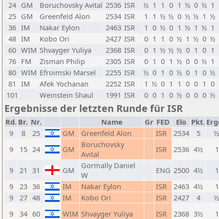
24
GM
Boruchovsky Avital
2536
ISR
½
1
1
0
1
½
0
½
1
25
GM
Greenfeld Alon
2534
ISR
1
1
½
½
0
½
½
1
½
36
IM
Nakar Eylon
2463
ISR
1
0
½
0
1
½
1
½
1
48
IM
Kobo Ori
2427
ISR
0
1
1
0
½
1
½
0
½
60
WIM
Shvayger Yuliya
2368
ISR
0
1
½
½
½
0
1
0
1
76
FM
Zisman Philip
2305
ISR
0
1
0
1
½
0
0
½
1
80
WIM
Efroimski Marsel
2255
ISR
½
0
1
0
½
0
1
0
½
81
IM
Afek Yochanan
2252
ISR
1
½
0
1
1
0
0
1
0
101
Weinstein Shaul
1991
ISR
0
0
1
0
½
0
0
0
½
Ergebnisse der letzten Runde für ISR
Rd.
Br.
Nr.
Name
Gr
FED
Elo
Pkt.
Erg
9
8
25
GM
Greenfeld Alon
ISR
2534
5
½
Boruchovsky
9
15
24
GM
ISR
2536
4½
1
Avital
Gormally Daniel
9
21
31
GM
ENG
2500
4½
1
W
9
23
36
IM
Nakar Eylon
ISR
2463
4½
1
9
27
48
IM
Kobo Ori
ISR
2427
4
½
9
34
60
WIM
Shvayger Yuliya
ISR
2368
3½
1