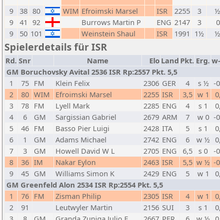
9
38
80
WIM
Efroimski Marsel
ISR
2255
3
½
9
41
92
Burrows Martin P
ENG
2147
3
0
9
50
101
Weinstein Shaul
ISR
1991
1½
½
Spielerdetails für ISR
Rd.
Snr
Name
Elo
Land
Pkt.
Erg.
w
GM Boruchovsky Avital 2536 ISR Rp:2557 Pkt. 5,5
1
75
FM
Klein Felix
2306
GER
4
s ½
-
2
80
WIM
Efroimski Marsel
2255
ISR
3,5
w 1
0
3
78
FM
Lyell Mark
2285
ENG
4
s 1
0
4
6
GM
Sargissian Gabriel
2679
ARM
7
w 0
-
5
46
FM
Basso Pier Luigi
2428
ITA
5
s 1
0
6
1
GM
Adams Michael
2742
ENG
6
w ½
0
7
3
GM
Howell David W L
2705
ENG
6,5
s 0
-
8
36
IM
Nakar Eylon
2463
ISR
5,5
w ½
-
9
45
GM
Williams Simon K
2429
ENG
5
w 1
0
GM Greenfeld Alon 2534 ISR Rp:2554 Pkt. 5,5
1
76
FM
Zisman Philip
2305
ISR
4
w 1
0
2
91
Leutwyler Martin
2156
SUI
3
s 1
0
3
8
GM
Granda Zuniga Julio E
2667
PER
6
w ½
0