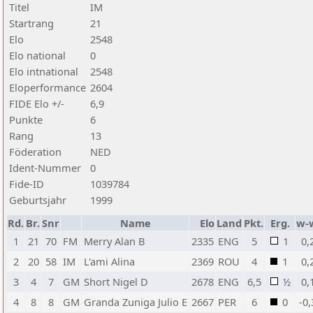
Titel
IM
Startrang
21
Elo
2548
Elo national
0
Elo intnational
2548
Eloperformance
2604
FIDE Elo +/-
6,9
Punkte
6
Rang
13
Föderation
NED
Ident-Nummer
0
Fide-ID
1039784
Geburtsjahr
1999
Rd.
Br.
Snr
Name
Elo
Land
Pkt.
Erg.
w-
1
21
70
FM
Merry Alan B
2335
ENG
5
1
0,
2
20
58
IM
L'ami Alina
2369
ROU
4
1
0,
3
4
7
GM
Short Nigel D
2678
ENG
6,5
½
0,
4
8
8
GM
Granda Zuniga Julio E
2667
PER
6
0
-0,