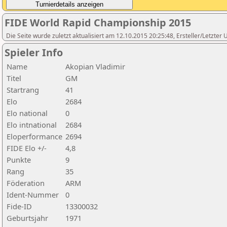
FIDE World Rapid Championship 2015
Die Seite wurde zuletzt aktualisiert am 12.10.2015 20:25:48, Ersteller/Letzte
Spieler Info
Name
Akopian Vladimir
Titel
GM
Startrang
41
Elo
2684
Elo national
0
Elo intnational
2684
Eloperformance
2694
FIDE Elo +/-
4,8
Punkte
9
Rang
35
Föderation
ARM
Ident-Nummer
0
Fide-ID
13300032
Geburtsjahr
1971