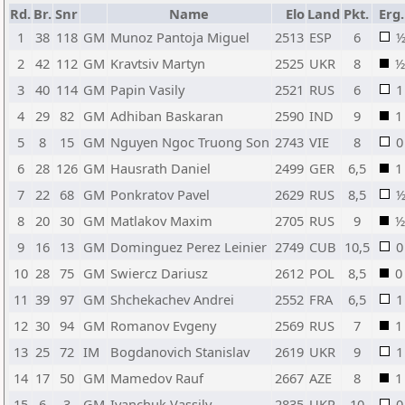
Rd.
Br.
Snr
Name
Elo
Land
Pkt.
Erg.
1
38
118
GM
Munoz Pantoja Miguel
2513
ESP
6
2
42
112
GM
Kravtsiv Martyn
2525
UKR
8
½
3
40
114
GM
Papin Vasily
2521
RUS
6
1
4
29
82
GM
Adhiban Baskaran
2590
IND
9
1
5
8
15
GM
Nguyen Ngoc Truong Son
2743
VIE
8
0
6
28
126
GM
Hausrath Daniel
2499
GER
6,5
1
7
22
68
GM
Ponkratov Pavel
2629
RUS
8,5
8
20
30
GM
Matlakov Maxim
2705
RUS
9
½
9
16
13
GM
Dominguez Perez Leinier
2749
CUB
10,5
0
10
28
75
GM
Swiercz Dariusz
2612
POL
8,5
0
11
39
97
GM
Shchekachev Andrei
2552
FRA
6,5
1
12
30
94
GM
Romanov Evgeny
2569
RUS
7
1
13
25
72
IM
Bogdanovich Stanislav
2619
UKR
9
1
14
17
50
GM
Mamedov Rauf
2667
AZE
8
1
15
6
3
GM
Ivanchuk Vassily
2835
UKR
10
0