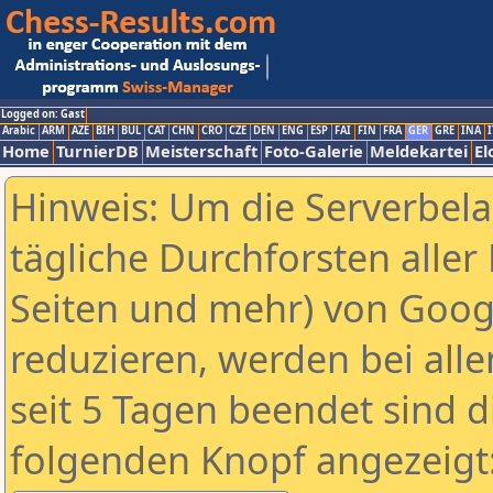
Logged on: Gast
Arabic
ARM
AZE
BIH
BUL
CAT
CHN
CRO
CZE
DEN
ENG
ESP
FAI
FIN
FRA
GER
GRE
INA
I
Home
TurnierDB
Meisterschaft
Foto-Galerie
Meldekartei
El
Hinweis: Um die Serverbel
tägliche Durchforsten aller 
Seiten und mehr) von Goog
reduzieren, werden bei alle
seit 5 Tagen beendet sind d
folgenden Knopf angezeigt