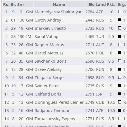
Rd.
Br.
Snr
Name
Elo
Land
Pkt.
Erg.
1
9
9
GM
Mamedyarov Shakhriyar
2784
AZE
10
0
2
61
138
GM
Gutov Andrey
2443
RUS
5
1
3
29
19
GM
Inarkiev Ernesto
2733
RUS
10
0
4
58
130
IM
Sanal Vahap
2469
TUR
5,5
1
5
35
26
GM
Ragger Markus
2711
AUT
8
1
6
32
48
GM
Bartel Mateusz
2670
POL
8
1
7
20
35
GM
Savchenko Boris
2696
RUS
8,5
1
8
12
28
GM
Dreev Aleksey
2706
RUS
8
1
9
4
34
GM
Zhigalko Sergei
2698
BLR
9,5
0
10
10
17
GM
Svidler Peter
2735
RUS
9
1
11
5
12
GM
Gelfand Boris
2751
ISR
9
1
12
3
13
GM
Dominguez Perez Leinier
2749
CUB
10,5
½
13
5
16
GM
Radjabov Teimour
2741
AZE
10,5
0
14
8
20
GM
Tomashevsky Evgeny
2731
RUS
8,5
1
15
4
7
GM
Kramnik Vladimir
2798
RUS
10
½