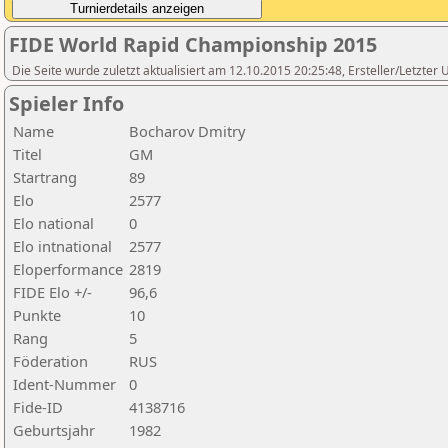
FIDE World Rapid Championship 2015
Die Seite wurde zuletzt aktualisiert am 12.10.2015 20:25:48, Ersteller/Letzte
Spieler Info
Name
Bocharov Dmitry
Titel
GM
Startrang
89
Elo
2577
Elo national
0
Elo intnational
2577
Eloperformance
2819
FIDE Elo +/-
96,6
Punkte
10
Rang
5
Föderation
RUS
Ident-Nummer
0
Fide-ID
4138716
Geburtsjahr
1982