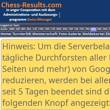
Logged on: Gast
Arabic
ARM
AZE
BIH
BUL
CAT
CHN
CRO
CZE
DEN
ENG
ESP
FAI
FIN
FRA
GER
GRE
INA
I
Home
TurnierDB
Meisterschaft
Foto-Galerie
Meldekartei
El
Hinweis: Um die Serverbel
tägliche Durchforsten aller 
Seiten und mehr) von Goog
reduzieren, werden bei alle
seit 5 Tagen beendet sind d
folgenden Knopf angezeigt