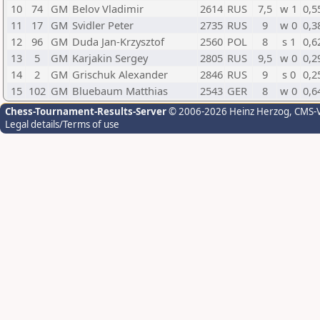
10
74
GM
Belov Vladimir
2614
RUS
7,5
w 1
0,5
11
17
GM
Svidler Peter
2735
RUS
9
w 0
0,3
12
96
GM
Duda Jan-Krzysztof
2560
POL
8
s 1
0,6
13
5
GM
Karjakin Sergey
2805
RUS
9,5
w 0
0,2
14
2
GM
Grischuk Alexander
2846
RUS
9
s 0
0,2
15
102
GM
Bluebaum Matthias
2543
GER
8
w 0
0,6
Chess-Tournament-Results-Server
© 2006-2026 Heinz Herzog
, CMS-
Legal details/Terms of use