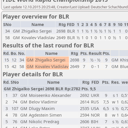
Last update 12.10.2015 20:25:48, Creator/Last Upload: Deutscher Schachbund
Player overview for BLR
SNo
Name
Rtg
FED
1
2
3
4
5
6
7
8
9
10
1
34
GM
Zhigalko Sergei
2698
BLR
1
1
½
1
½
½
1
½
1
1
0
58
GM
Kovalev Vladislav
2649
BLR
½
1
0
1
0
1
1
0
½
1
0
Results of the last round for BLR
Rd.
Bo.
No.
Name
Rtg
Pts.
Result
Pts.
15
12
34
GM
Zhigalko Sergei
2698
9
½ - ½
9
GM
Khi
15
42
58
GM
Kovalev Vladislav
2649
7
0 - 1
7
GM
Blu
Player details for BLR
Rd.
SNo
Name
Rtg
FED
Pts.
Res.
w
GM Zhigalko Sergei 2698 BLR Rp:2782 Pts. 9,5
1
37
GM
Moiseenko Alexander
2692
UKR
9
s 1
0,5
2
74
GM
Belov Vladimir
2614
RUS
7,5
w 1
0,6
3
107
GM
Dlugy Maxim
2535
USA
6,5
s ½
0,7
4
78
GM
Agdestein Simen
2594
NOR
8
w 1
0,6
5
76
GM
Nikolic Predrag
2606
BIH
7
s ½
0,6