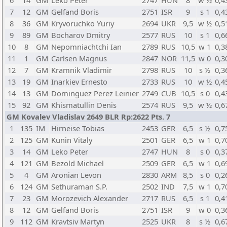
6
14
GM
Leko Peter
2747
HUN
8
w ½
0,4
7
12
GM
Gelfand Boris
2751
ISR
9
s 1
0,4
8
36
GM
Kryvoruchko Yuriy
2694
UKR
9,5
w ½
0,5
9
89
GM
Bocharov Dmitry
2577
RUS
10
s 1
0,6
10
8
GM
Nepomniachtchi Ian
2789
RUS
10,5
w 1
0,3
11
1
GM
Carlsen Magnus
2847
NOR
11,5
w 0
0,3
12
7
GM
Kramnik Vladimir
2798
RUS
10
s ½
0,3
13
19
GM
Inarkiev Ernesto
2733
RUS
10
w ½
0,4
14
13
GM
Dominguez Perez Leinier
2749
CUB
10,5
s 0
0,4
15
92
GM
Khismatullin Denis
2574
RUS
9,5
w ½
0,6
GM Kovalev Vladislav 2649 BLR Rp:2622 Pts. 7
1
135
IM
Hirneise Tobias
2453
GER
6,5
s ½
0,7
2
125
GM
Kunin Vitaly
2501
GER
6,5
w 1
0,7
3
14
GM
Leko Peter
2747
HUN
8
s 0
0,3
4
121
GM
Bezold Michael
2509
GER
6,5
w 1
0,6
5
4
GM
Aronian Levon
2830
ARM
8,5
s 0
0,2
6
124
GM
Sethuraman S.P.
2502
IND
7,5
w 1
0,7
7
23
GM
Morozevich Alexander
2717
RUS
6,5
s 1
0,4
8
12
GM
Gelfand Boris
2751
ISR
9
w 0
0,3
9
112
GM
Kravtsiv Martyn
2525
UKR
8
s ½
0,6