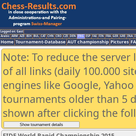
Logged on: Gast
Arabic
ARM
AZE
BIH
BUL
CAT
CHN
CRO
CZE
DEN
ENG
ESP
FAI
FIN
FRA
GER
GRE
INA
I
Home
Tournament-Database
AUT championship
Pictures
F
Note: To reduce the server 
of all links (daily 100.000 s
engines like Google, Yahoo a
tournaments older than 5 d
shown after clicking the fo
FIDE World Rapid Championship 2015