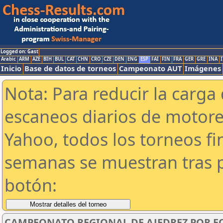
Logged on: Gast
Arabic
ARM
AZE
BIH
BUL
CAT
CHN
CRO
CZE
DEN
ENG
ESP
FAI
FIN
FRA
GER
GRE
INA
I
Inicio
Base de datos de torneos
Campeonato AUT
Imágenes
Nota: Para reducir la carga 
escaneos diarios de motor
Yahoo, todos los torneos f
semanas se muestran tras p
botón:
CAMPEONATO REGIONAL DE AJEDREZ POR E