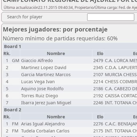
Última actualización22.11.2015 09:40:34, Propietario/Última carga: Fed. de Aj
Search for player
Mejores jugadores: por porcentaje
Número mínimo de partidas requeridas: 60%
Board 1
Rk.
Nombre
Elo
E
1
GM
Giaccio Alfredo
2479
C.A. LORCA M
2
Martinez Lopez David
2345
C.D.A. LAPUERT
3
Garcia Martinez Marcos
2107
MURCIA CHESS
4
Lucas Vega Ivan
2214
CHESS COIMBRA
5
Aquino Jose Rodolfo
2186
C.A. CABEZO D
6
Torres Ruiz Diego
2192
CAISSA CORTAD
7
Ibarra Jerez Juan Miguel
2246
INT. TOTANA C
Board 2
Rk.
Nombre
Elo
E
1
FM
Arias Igual Alejandro
2276
C.A.C. BENIAJAN
2
FM
Tudela Corbalan Carlos
2175
INT. TOTANA C