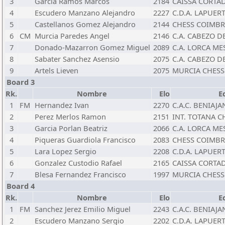
3
Garcia Ramos Marcos
2184
CAISSA CORTAD
4
Escudero Manzano Alejandro
2227
C.D.A. LAPUERT
5
Castellanos Gomez Alejandro
2144
CHESS COIMBRA
6
CM
Murcia Paredes Angel
2146
C.A. CABEZO D
7
Donado-Mazarron Gomez Miguel
2089
C.A. LORCA M
8
Sabater Sanchez Asensio
2075
C.A. CABEZO D
9
Artels Lieven
2075
MURCIA CHESS
Board 3
Rk.
Nombre
Elo
E
1
FM
Hernandez Ivan
2270
C.A.C. BENIAJAN
2
Perez Merlos Ramon
2151
INT. TOTANA C
3
Garcia Porlan Beatriz
2066
C.A. LORCA M
4
Piqueras Guardiola Francisco
2083
CHESS COIMBRA
5
Lara Lopez Sergio
2208
C.D.A. LAPUERT
6
Gonzalez Custodio Rafael
2165
CAISSA CORTAD
7
Blesa Fernandez Francisco
1997
MURCIA CHESS
Board 4
Rk.
Nombre
Elo
E
1
FM
Sanchez Jerez Emilio Miguel
2243
C.A.C. BENIAJAN
2
Escudero Manzano Sergio
2202
C.D.A. LAPUERT