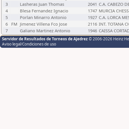
3
Lasheras Juan Thomas
2041
C.A. CABEZO D
4
Blesa Fernandez Ignacio
1747
MURCIA CHESS
5
Porlan Minarro Antonio
1927
C.A. LORCA M
6
FM
Jimenez Villena Fco Jose
2116
INT. TOTANA C
7
Galiano Martinez Antonio
1946
CAISSA CORTAD
Servidor de Resultados de Torneos de Ajedrez
© 2006-2026 Heinz H
Aviso legal/Condiciones de uso