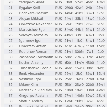
20
Yadigarov Aivaz
RUS
3b0
52w1
46b1
10w1
21
Rygalov Kirill
RUS
29b0
42w1
24b1
25w1
22
Bochkarev Maxim
RUS
14w0
41b1
35w1
17b1
23
Aloyan Mikhail
RUS
54w1
35b1
13w0
16b0
24
Obrezkov Alexander
RUS
2w0
39b1
21w0
51b1
25
Marevichev Egor
RUS
34w0
44b1
51w1
21b0
26
Solovyev Miroslav
RUS
41w1
6b0
40w1
8b0
27
Igumnov Igor
RUS
51w1
1b0
34w1
12b0
28
Umertaev Arslan
RUS
61b1
43w½
11b0
37w½
29
Rodionov Roman
RUS
21w1
30b½
7w1
2b0
30
Zaspanov Konstantin
RUS
58b1
29w½
37b1
43w½
31
Kuchin Arseniy
RUS
60b1
11w½
43b0
14b0
32
Timoshenko Leonid
RUS
46b1
15w0
38b1
9w½
33
Einik Alexander
RUS
59w1
2b0
36w1
19b½
34
Vastikov Egor
RUS
25b1
9w0
27b0
18w0
35
Mikiev Klim
RUS
53b1
23w0
22b0
39w1
36
Nadezhkin Vladislav
RUS
10b0
18w1
33b0
47w1
37
Grigorjev Rustam
RUS
57w1
14b½
30w0
28b½
38
Shatun Andrey
RUS
17w0
50b1
32w0
45b1
39
Rublevsky Mikhail
RUS
4b0
24w0
55b1
35b0