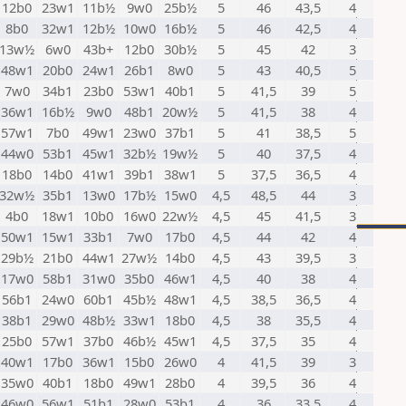
12b0
23w1
11b½
9w0
25b½
5
46
43,5
4
8b0
32w1
12b½
10w0
16b½
5
46
42,5
4
13w½
6w0
43b+
12b0
30b½
5
45
42
3
48w1
20b0
24w1
26b1
8w0
5
43
40,5
5
7w0
34b1
23b0
53w1
40b1
5
41,5
39
5
36w1
16b½
9w0
48b1
20w½
5
41,5
38
4
57w1
7b0
49w1
23w0
37b1
5
41
38,5
5
44w0
53b1
45w1
32b½
19w½
5
40
37,5
4
18b0
14b0
41w1
39b1
38w1
5
37,5
36,5
4
32w½
35b1
13w0
17b½
15w0
4,5
48,5
44
3
4b0
18w1
10b0
16w0
22w½
4,5
45
41,5
3
50w1
15w1
33b1
7w0
17b0
4,5
44
42
4
29b½
21b0
44w1
27w½
14b0
4,5
43
39,5
3
17w0
58b1
31w0
35b0
46w1
4,5
40
38
4
56b1
24w0
60b1
45b½
48w1
4,5
38,5
36,5
4
38b1
29w0
48b½
33w1
18b0
4,5
38
35,5
4
25b0
57w1
37b0
46b½
45w1
4,5
37,5
35
4
40w1
17b0
36w1
15b0
26w0
4
41,5
39
3
35w0
40b1
18b0
49w1
28b0
4
39,5
36
4
46w0
56w1
51b1
28w0
53b1
4
36
33,5
4