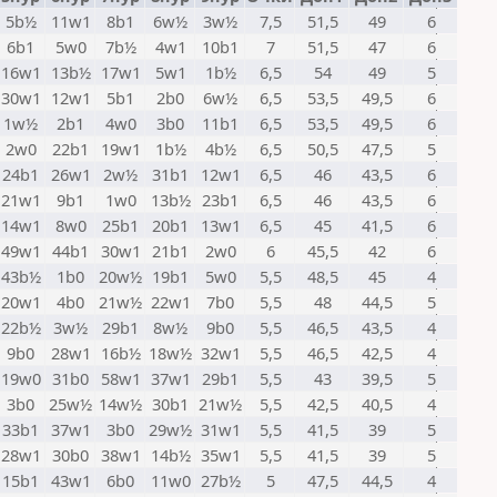
5b½
11w1
8b1
6w½
3w½
7,5
51,5
49
6
6b1
5w0
7b½
4w1
10b1
7
51,5
47
6
16w1
13b½
17w1
5w1
1b½
6,5
54
49
5
30w1
12w1
5b1
2b0
6w½
6,5
53,5
49,5
6
1w½
2b1
4w0
3b0
11b1
6,5
53,5
49,5
6
2w0
22b1
19w1
1b½
4b½
6,5
50,5
47,5
5
24b1
26w1
2w½
31b1
12w1
6,5
46
43,5
6
21w1
9b1
1w0
13b½
23b1
6,5
46
43,5
6
14w1
8w0
25b1
20b1
13w1
6,5
45
41,5
6
49w1
44b1
30w1
21b1
2w0
6
45,5
42
6
43b½
1b0
20w½
19b1
5w0
5,5
48,5
45
4
20w1
4b0
21w½
22w1
7b0
5,5
48
44,5
5
22b½
3w½
29b1
8w½
9b0
5,5
46,5
43,5
4
9b0
28w1
16b½
18w½
32w1
5,5
46,5
42,5
4
19w0
31b0
58w1
37w1
29b1
5,5
43
39,5
5
3b0
25w½
14w½
30b1
21w½
5,5
42,5
40,5
4
33b1
37w1
3b0
29w½
31w1
5,5
41,5
39
5
28w1
30b0
38w1
14b½
35w1
5,5
41,5
39
5
15b1
43w1
6b0
11w0
27b½
5
47,5
44,5
4