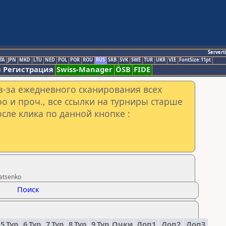
Servert
TA
JPN
MKD
LTU
NED
POL
POR
ROU
RUS
SRB
SVK
SWE
TUR
UKR
VIE
FontSize:11pt
 Регистрация
Swiss-Manager
ÖSB
FIDE
з-за ежедневного сканирования всех
o и проч., все ссылки на турниры старше
сле клика по данной кнопке :
atsenko
Поиск
5.Тур
6.Тур
7.Тур
8.Тур
9.Тур
Очки
Доп1
Доп2
Доп3