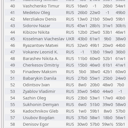
40
Vashchenko Timur
RUS
16w0
-1
26b0
54w1
41
Medetov Oleg
RUS
26b0
22w0
-1
49b0
42
Merzliakov Denis
RUS
13w0
21b0
50w0
59b1
43
Sidorov Nazar
RUS
45w1
28b½
31w1
30b½
44
Kibizov Nikita
RUS
12b0
25w0
53b1
46w1
45
Kisselman Viacheslav
UKR
43b0
61w1
9b0
38w0
46
Ryazantsev Matvei
RUS
32w0
49b1
20w0
44b0
47
Vokarev Leonid K.
RUS
-1
13b0
19w0
36b0
48
Barashev Nikita A.
RUS
11b0
60w0
52b1
61w1
49
Cherkesov Dmitriy
RUS
15b0
46w0
61b1
41w1
50
Finadeev Maksim
RUS
5b0
38w0
42b1
60w0
51
Babarykin Danila
RUS
27b0
55w1
25b0
24w0
52
Odintsov Ivan
RUS
8w0
20b0
48w0
7b0
53
Zyablov Vladimir
RUS
35w0
54b0
44w0
-1
54
Sazhin Oleg
RUS
23b0
53w1
17w0
40b0
55
Sukhonin Demyan
RUS
6w0
51b0
39w0
58w0
56
Kadochnikov Gleb
RUS
1w0
59b1
8w0
57b0
57
Usubov Bogdan
RUS
37b0
58w1
18b0
56w1
58
Denisov Egor
RUS
30w0
57b0
59w½
55b1