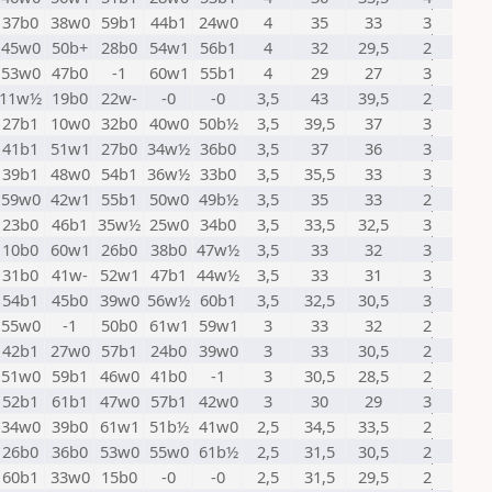
37b0
38w0
59b1
44b1
24w0
4
35
33
3
45w0
50b+
28b0
54w1
56b1
4
32
29,5
2
53w0
47b0
-1
60w1
55b1
4
29
27
3
11w½
19b0
22w-
-0
-0
3,5
43
39,5
2
27b1
10w0
32b0
40w0
50b½
3,5
39,5
37
3
41b1
51w1
27b0
34w½
36b0
3,5
37
36
3
39b1
48w0
54b1
36w½
33b0
3,5
35,5
33
3
59w0
42w1
55b1
50w0
49b½
3,5
35
33
2
23b0
46b1
35w½
25w0
34b0
3,5
33,5
32,5
3
10b0
60w1
26b0
38b0
47w½
3,5
33
32
3
31b0
41w-
52w1
47b1
44w½
3,5
33
31
3
54b1
45b0
39w0
56w½
60b1
3,5
32,5
30,5
3
55w0
-1
50b0
61w1
59w1
3
33
32
2
42b1
27w0
57b1
24b0
39w0
3
33
30,5
2
51w0
59b1
46w0
41b0
-1
3
30,5
28,5
2
52b1
61b1
47w0
57b1
42w0
3
30
29
3
34w0
39b0
61w1
51b½
41w0
2,5
34,5
33,5
2
26b0
36b0
53w0
55w0
61b½
2,5
31,5
30,5
2
60b1
33w0
15b0
-0
-0
2,5
31,5
29,5
2