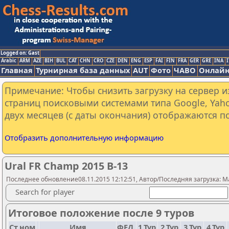
Logged on: Gast
Arabic
ARM
AZE
BIH
BUL
CAT
CHN
CRO
CZE
DEN
ENG
ESP
FAI
FIN
FRA
GER
GRE
INA
I
Главная
Турнирная база данных
AUT
Фото
ЧАВО
Онлайн
Примечание: Чтобы снизить загрузку на сервер и
страниц поисковыми системами типа Google, Yaho
двух месяцев (с даты окончания) отображаются по
Отобразить дополнительную информацию
Ural FR Champ 2015 B-13
Последнее обновление08.11.2015 12:12:51, Автор/Последняя загрузка: M
Search for player
Итоговое положение после 9 туров
Ст.ном
Имя
ФЕД.
1.Тур
2.Тур
3.Тур
4.Тур