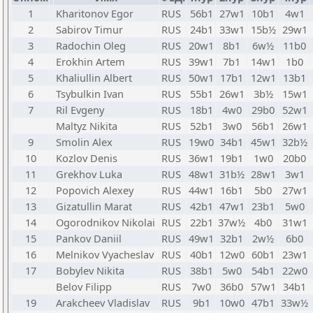
1
Kharitonov Egor
RUS
56b1
27w1
10b1
4w1
2
Sabirov Timur
RUS
24b1
33w1
15b½
29w1
3
Radochin Oleg
RUS
20w1
8b1
6w½
11b0
4
Erokhin Artem
RUS
39w1
7b1
14w1
1b0
5
Khaliullin Albert
RUS
50w1
17b1
12w1
13b1
6
Tsybulkin Ivan
RUS
55b1
26w1
3b½
15w1
7
Ril Evgeny
RUS
18b1
4w0
29b0
52w1
Maltyz Nikita
RUS
52b1
3w0
56b1
26w1
9
Smolin Alex
RUS
19w0
34b1
45w1
32b½
10
Kozlov Denis
RUS
36w1
19b1
1w0
20b0
11
Grekhov Luka
RUS
48w1
31b½
28w1
3w1
12
Popovich Alexey
RUS
44w1
16b1
5b0
27w1
13
Gizatullin Marat
RUS
42b1
47w1
23b1
5w0
14
Ogorodnikov Nikolai
RUS
22b1
37w½
4b0
31w1
15
Pankov Daniil
RUS
49w1
32b1
2w½
6b0
16
Melnikov Vyacheslav
RUS
40b1
12w0
60b1
23w1
17
Bobylev Nikita
RUS
38b1
5w0
54b1
22w0
Belov Filipp
RUS
7w0
36b0
57w1
34b1
19
Arakcheev Vladislav
RUS
9b1
10w0
47b1
33w½