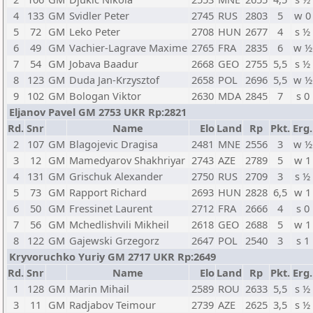
4
133
GM
Svidler Peter
2745
RUS
2803
5
w 0
5
72
GM
Leko Peter
2708
HUN
2677
4
s ½
6
49
GM
Vachier-Lagrave Maxime
2765
FRA
2835
6
w ½
7
54
GM
Jobava Baadur
2668
GEO
2755
5,5
s ½
8
123
GM
Duda Jan-Krzysztof
2658
POL
2696
5,5
w ½
9
102
GM
Bologan Viktor
2630
MDA
2845
7
s 0
Eljanov Pavel GM 2753 UKR Rp:2821
Rd.
Snr
Name
Elo
Land
Rp
Pkt.
Erg.
2
107
GM
Blagojevic Dragisa
2481
MNE
2556
3
w ½
3
12
GM
Mamedyarov Shakhriyar
2743
AZE
2789
5
w 1
4
131
GM
Grischuk Alexander
2750
RUS
2709
3
s ½
5
73
GM
Rapport Richard
2693
HUN
2828
6,5
w 1
6
50
GM
Fressinet Laurent
2712
FRA
2666
4
s 0
7
56
GM
Mchedlishvili Mikheil
2618
GEO
2688
5
w 1
8
122
GM
Gajewski Grzegorz
2647
POL
2540
3
s 1
Kryvoruchko Yuriy GM 2717 UKR Rp:2649
Rd.
Snr
Name
Elo
Land
Rp
Pkt.
Erg.
1
128
GM
Marin Mihail
2589
ROU
2633
5,5
s ½
3
11
GM
Radjabov Teimour
2739
AZE
2625
3,5
s ½