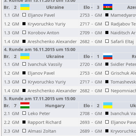
3. Runde am 15.11.2015 um 15:00
Br.
2
Ukraine
Elo
-
3
Azer
1.1
GM
Eljanov Pavel
2753
-
GM
Mamedyarov
1.2
GM
Kryvoruchko Yuriy
2717
-
GM
Radjabov T
1.3
GM
Korobov Anton
2709
-
GM
Naiditsch Ar
1.4
GM
Areshchenko Alexander
2682
-
GM
Safarli Eltaj
4. Runde am 16.11.2015 um 15:00
Br.
2
Ukraine
Elo
-
1
Ru
1.1
GM
Ivanchuk Vassily
2720
-
GM
Svidler Pete
1.2
GM
Eljanov Pavel
2753
-
GM
Grischuk Al
1.3
GM
Kryvoruchko Yuriy
2717
-
GM
Tomashevsk
1.4
GM
Areshchenko Alexander
2682
-
GM
Nepomniach
5. Runde am 17.11.2015 um 15:00
Br.
7
Hungary
Elo
-
2
Uk
2.1
GM
Leko Peter
2708
-
GM
Ivanchuk Vas
2.2
GM
Rapport Richard
2693
-
GM
Eljanov Pave
2.3
GM
Almasi Zoltan
2689
-
GM
Kryvoruchko