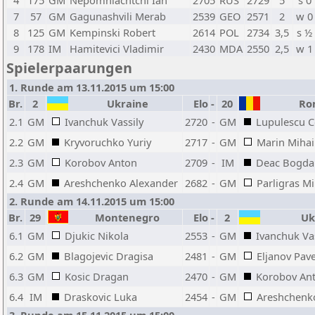
4
175
GM
Nepomniachtchi Ian
2705
RUS
2729
5
s 0
7
57
GM
Gagunashvili Merab
2539
GEO
2571
2
w 0
8
125
GM
Kempinski Robert
2614
POL
2734
3,5
s ½
9
178
IM
Hamitevici Vladimir
2430
MDA
2550
2,5
w 1
Spielerpaarungen
1. Runde am 13.11.2015 um 15:00
Br.
2
Ukraine
Elo
-
20
Ro
2.1
GM
Ivanchuk Vassily
2720
-
GM
Lupulescu C
2.2
GM
Kryvoruchko Yuriy
2717
-
GM
Marin Mihai
2.3
GM
Korobov Anton
2709
-
IM
Deac Bogda
2.4
GM
Areshchenko Alexander
2682
-
GM
Parligras M
2. Runde am 14.11.2015 um 15:00
Br.
29
Montenegro
Elo
-
2
Uk
6.1
GM
Djukic Nikola
2553
-
GM
Ivanchuk Vas
6.2
GM
Blagojevic Dragisa
2481
-
GM
Eljanov Pave
6.3
GM
Kosic Dragan
2470
-
GM
Korobov An
6.4
IM
Draskovic Luka
2454
-
GM
Areshchenk