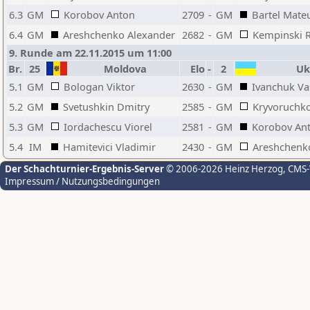
6.3
GM
Korobov Anton
2709
-
GM
Bartel Mate
6.4
GM
Areshchenko Alexander
2682
-
GM
Kempinski 
9. Runde am 22.11.2015 um 11:00
Br.
25
Moldova
Elo
-
2
Uk
5.1
GM
Bologan Viktor
2630
-
GM
Ivanchuk Vas
5.2
GM
Svetushkin Dmitry
2585
-
GM
Kryvoruchko
5.3
GM
Iordachescu Viorel
2581
-
GM
Korobov An
5.4
IM
Hamitevici Vladimir
2430
-
GM
Areshchenk
Der Schachturnier-Ergebnis-Server
© 2006-2026 Heinz Herzog
, CMS
Impressum / Nutzungsbedingungen