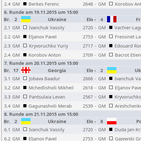
2.4
GM
Berkes Ferenc
2648
-
GM
Korobov An
6. Runde am 19.11.2015 um 15:00
Br.
2
Ukraine
Elo
-
4
Fr
2.1
GM
Ivanchuk Vassily
2720
-
GM
Vachier-La
2.2
GM
Eljanov Pavel
2753
-
GM
Fressinet L
2.3
GM
Kryvoruchko Yuriy
2717
-
GM
Edouard Ro
2.4
GM
Korobov Anton
2709
-
GM
Bacrot Etie
7. Runde am 20.11.2015 um 15:00
Br.
17
Georgia
Elo
-
2
Uk
3.1
GM
Jobava Baadur
2668
-
GM
Ivanchuk Vas
3.2
GM
Mchedlishvili Mikheil
2618
-
GM
Eljanov Pave
3.3
GM
Pantsulaia Levan
2567
-
GM
Kryvoruchko
3.4
GM
Gagunashvili Merab
2539
-
GM
Areshchenk
8. Runde am 21.11.2015 um 15:00
Br.
2
Ukraine
Elo
-
8
Po
6.1
GM
Ivanchuk Vassily
2720
-
GM
Duda Jan-Kr
6.2
GM
Eljanov Pavel
2753
-
GM
Gajewski G