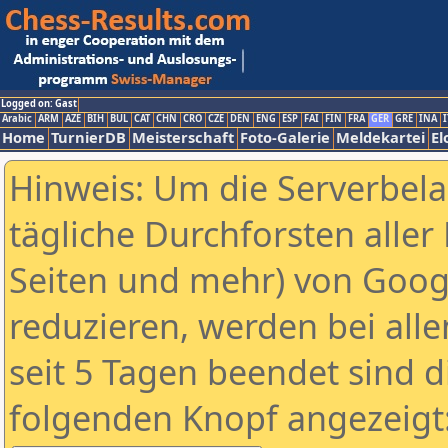
Logged on: Gast
Arabic
ARM
AZE
BIH
BUL
CAT
CHN
CRO
CZE
DEN
ENG
ESP
FAI
FIN
FRA
GER
GRE
INA
I
Home
TurnierDB
Meisterschaft
Foto-Galerie
Meldekartei
El
Hinweis: Um die Serverbel
tägliche Durchforsten aller 
Seiten und mehr) von Goog
reduzieren, werden bei alle
seit 5 Tagen beendet sind d
folgenden Knopf angezeigt