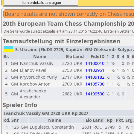
Board results are not shown correctly on Chess-resu
20th European Team Chess Championship 2
Die Seite wurde zuletzt aktualisiert am 23.11.2015 16:22:46, Ersteller/Letzter
Teamaufstellung mit Einzelergebnissen
5. Ukraine (EloDS:2725, Kapitän: GM Oleksandr Sulypa /
Br.
Name
Elo
Land
FideID
1
2
3
4
5
1
GM
Ivanchuk Vassily
2720
UKR
14100010
1
½
0
½
2
GM
Eljanov Pavel
2753
UKR
14102951
½
1
½
1
3
GM
Kryvoruchko Yuriy
2717
UKR
14109182
½
½
½
½
4
GM
Korobov Anton
2709
UKR
14105730
1
1
½
½
Areshchenko
5
GM
2682
UKR
14109530
½
1
½
0
Alexander
Spieler Info
Ivanchuk Vassily GM 2720 UKR Rp:2627
Rd.
Snr
Name
Elo
Land
Rp
Pkt.
Erg.
1
126
GM
Lupulescu Constantin
2631
ROU
2749
5
w 1
2
106
GM
Djukic Nikola
2553
MNE
2655
4,5
s ½