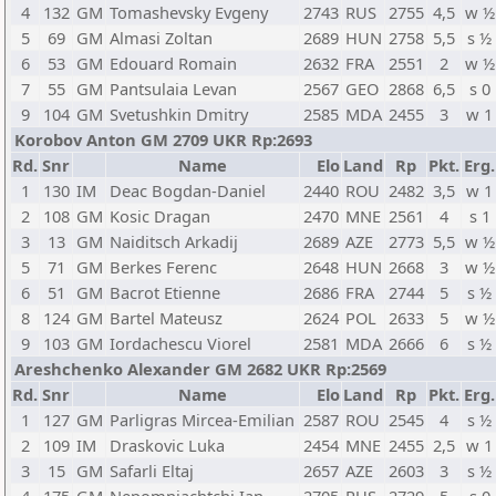
4
132
GM
Tomashevsky Evgeny
2743
RUS
2755
4,5
w ½
5
69
GM
Almasi Zoltan
2689
HUN
2758
5,5
s ½
6
53
GM
Edouard Romain
2632
FRA
2551
2
w ½
7
55
GM
Pantsulaia Levan
2567
GEO
2868
6,5
s 0
9
104
GM
Svetushkin Dmitry
2585
MDA
2455
3
w 1
Korobov Anton GM 2709 UKR Rp:2693
Rd.
Snr
Name
Elo
Land
Rp
Pkt.
Erg.
1
130
IM
Deac Bogdan-Daniel
2440
ROU
2482
3,5
w 1
2
108
GM
Kosic Dragan
2470
MNE
2561
4
s 1
3
13
GM
Naiditsch Arkadij
2689
AZE
2773
5,5
w ½
5
71
GM
Berkes Ferenc
2648
HUN
2668
3
w ½
6
51
GM
Bacrot Etienne
2686
FRA
2744
5
s ½
8
124
GM
Bartel Mateusz
2624
POL
2633
5
w ½
9
103
GM
Iordachescu Viorel
2581
MDA
2666
6
s ½
Areshchenko Alexander GM 2682 UKR Rp:2569
Rd.
Snr
Name
Elo
Land
Rp
Pkt.
Erg.
1
127
GM
Parligras Mircea-Emilian
2587
ROU
2545
4
s ½
2
109
IM
Draskovic Luka
2454
MNE
2455
2,5
w 1
3
15
GM
Safarli Eltaj
2657
AZE
2603
3
s ½