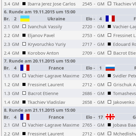
3.4
GM
Ibarra Jerez Jose Carlos
2545
-
GM
Tkachiev V
6. Runde am 19.11.2015 um 15:00
Br.
2
Ukraine
Elo
-
4
F
2.1
GM
Ivanchuk Vassily
2720
-
GM
Vachier-L
2.2
GM
Eljanov Pavel
2753
-
GM
Fressinet 
2.3
GM
Kryvoruchko Yuriy
2717
-
GM
Edouard R
2.4
GM
Korobov Anton
2709
-
GM
Bacrot Eti
7. Runde am 20.11.2015 um 15:00
Br.
4
France
Elo
-
1
R
1.1
GM
Vachier-Lagrave Maxime
2765
-
GM
Svidler Pet
1.2
GM
Fressinet Laurent
2712
-
GM
Grischuk A
1.3
GM
Bacrot Etienne
2686
-
GM
Tomashevs
1.4
GM
Tkachiev Vladislav
2658
-
GM
Jakovenko
8. Runde am 21.11.2015 um 15:00
Br.
4
France
Elo
-
17
Ge
2.1
GM
Vachier-Lagrave Maxime
2765
-
GM
Jobava Ba
2.2
GM
Fressinet Laurent
2712
-
GM
Mchedlishvi