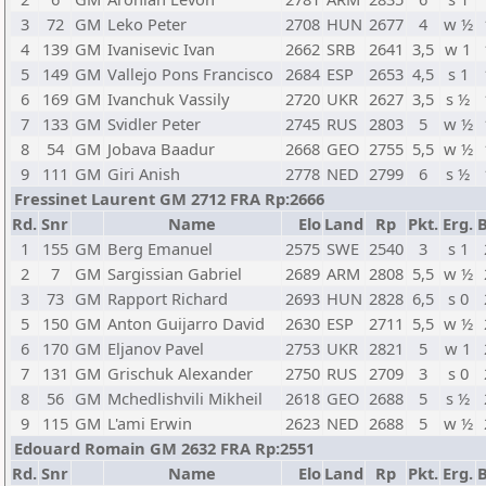
3
72
GM
Leko Peter
2708
HUN
2677
4
w ½
4
139
GM
Ivanisevic Ivan
2662
SRB
2641
3,5
w 1
5
149
GM
Vallejo Pons Francisco
2684
ESP
2653
4,5
s 1
6
169
GM
Ivanchuk Vassily
2720
UKR
2627
3,5
s ½
7
133
GM
Svidler Peter
2745
RUS
2803
5
w ½
8
54
GM
Jobava Baadur
2668
GEO
2755
5,5
w ½
9
111
GM
Giri Anish
2778
NED
2799
6
s ½
Fressinet Laurent GM 2712 FRA Rp:2666
Rd.
Snr
Name
Elo
Land
Rp
Pkt.
Erg.
B
1
155
GM
Berg Emanuel
2575
SWE
2540
3
s 1
2
7
GM
Sargissian Gabriel
2689
ARM
2808
5,5
w ½
3
73
GM
Rapport Richard
2693
HUN
2828
6,5
s 0
5
150
GM
Anton Guijarro David
2630
ESP
2711
5,5
w ½
6
170
GM
Eljanov Pavel
2753
UKR
2821
5
w 1
7
131
GM
Grischuk Alexander
2750
RUS
2709
3
s 0
8
56
GM
Mchedlishvili Mikheil
2618
GEO
2688
5
s ½
9
115
GM
L'ami Erwin
2623
NED
2688
5
w ½
Edouard Romain GM 2632 FRA Rp:2551
Rd.
Snr
Name
Elo
Land
Rp
Pkt.
Erg.
B