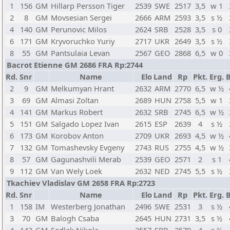
1
156
GM
Hillarp Persson Tiger
2539
SWE
2517
3,5
w 1
2
8
GM
Movsesian Sergei
2666
ARM
2593
3,5
s ½
4
140
GM
Perunovic Milos
2624
SRB
2528
3,5
s 0
6
171
GM
Kryvoruchko Yuriy
2717
UKR
2649
3,5
s ½
8
55
GM
Pantsulaia Levan
2567
GEO
2868
6,5
w 0
Bacrot Etienne GM 2686 FRA Rp:2744
Rd.
Snr
Name
Elo
Land
Rp
Pkt.
Erg.
B
2
9
GM
Melkumyan Hrant
2632
ARM
2770
6,5
w ½
3
69
GM
Almasi Zoltan
2689
HUN
2758
5,5
w 1
4
141
GM
Markus Robert
2632
SRB
2745
6,5
w ½
5
151
GM
Salgado Lopez Ivan
2615
ESP
2639
4
s ½
6
173
GM
Korobov Anton
2709
UKR
2693
4,5
w ½
7
132
GM
Tomashevsky Evgeny
2743
RUS
2755
4,5
w ½
8
57
GM
Gagunashvili Merab
2539
GEO
2571
2
s 1
9
112
GM
Van Wely Loek
2632
NED
2745
5,5
s ½
Tkachiev Vladislav GM 2658 FRA Rp:2723
Rd.
Snr
Name
Elo
Land
Rp
Pkt.
Erg.
B
1
158
IM
Westerberg Jonathan
2496
SWE
2531
3
s ½
3
70
GM
Balogh Csaba
2645
HUN
2731
3,5
s ½