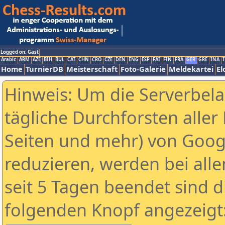
Logged on: Gast
Arabic
ARM
AZE
BIH
BUL
CAT
CHN
CRO
CZE
DEN
ENG
ESP
FAI
FIN
FRA
GER
GRE
INA
I
Home
TurnierDB
Meisterschaft
Foto-Galerie
Meldekartei
El
Hinweis: Um die Serverbel
tägliche Durchforsten aller 
Seiten und mehr) von Goog
reduzieren, werden bei alle
seit 5 Tagen beendet sind d
folgenden Knopf angezeigt