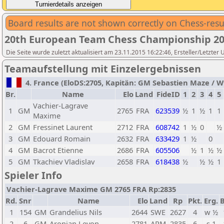
Board results are not shown correctly on Chess-resu
20th European Team Chess Championship 2
Die Seite wurde zuletzt aktualisiert am 23.11.2015 16:22:46, Ersteller/Letzter
Teamaufstellung mit Einzelergebnissen
4. France (EloDS:2705, Kapitän: GM Sebastien Maze / Wtg
Br.
Name
Elo
Land
FideID
1
2
3
4
5
Vachier-Lagrave
1
GM
2765
FRA
623539
½
1
½
1
1
Maxime
2
GM
Fressinet Laurent
2712
FRA
608742
1
½
0
½
3
GM
Edouard Romain
2632
FRA
633429
1
½
0
4
GM
Bacrot Etienne
2686
FRA
605506
½
1
½
½
5
GM
Tkachiev Vladislav
2658
FRA
618438
½
½
½
1
Spieler Info
Vachier-Lagrave Maxime GM 2765 FRA Rp:2835
Rd.
Snr
Name
Elo
Land
Rp
Pkt.
Erg.
B
1
154
GM
Grandelius Nils
2644
SWE
2627
4
w ½
2
6
GM
Aronian Levon
2781
ARM
2835
6
s 1