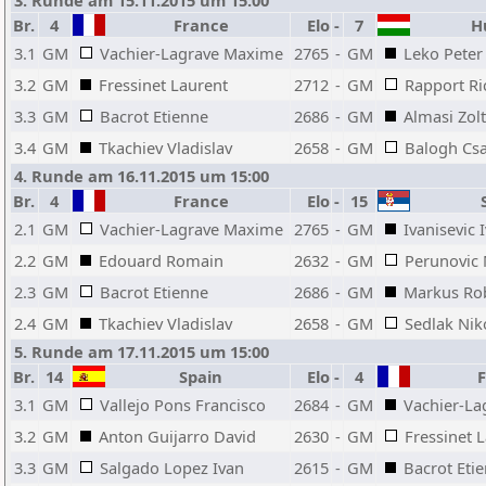
3. Runde am 15.11.2015 um 15:00
Br.
4
France
Elo
-
7
Hu
3.1
GM
Vachier-Lagrave Maxime
2765
-
GM
Leko Peter
3.2
GM
Fressinet Laurent
2712
-
GM
Rapport Ri
3.3
GM
Bacrot Etienne
2686
-
GM
Almasi Zol
3.4
GM
Tkachiev Vladislav
2658
-
GM
Balogh Cs
4. Runde am 16.11.2015 um 15:00
Br.
4
France
Elo
-
15
S
2.1
GM
Vachier-Lagrave Maxime
2765
-
GM
Ivanisevic 
2.2
GM
Edouard Romain
2632
-
GM
Perunovic 
2.3
GM
Bacrot Etienne
2686
-
GM
Markus Ro
2.4
GM
Tkachiev Vladislav
2658
-
GM
Sedlak Nik
5. Runde am 17.11.2015 um 15:00
Br.
14
Spain
Elo
-
4
F
3.1
GM
Vallejo Pons Francisco
2684
-
GM
Vachier-L
3.2
GM
Anton Guijarro David
2630
-
GM
Fressinet 
3.3
GM
Salgado Lopez Ivan
2615
-
GM
Bacrot Eti