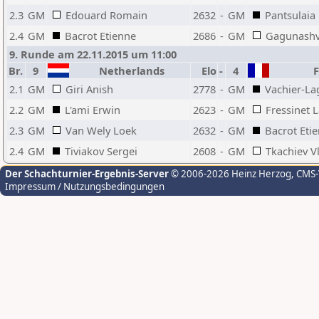
2.3
GM
Edouard Romain
2632
-
GM
Pantsulaia
2.4
GM
Bacrot Etienne
2686
-
GM
Gagunashv
9. Runde am 22.11.2015 um 11:00
Br.
9
Netherlands
Elo
-
4
F
2.1
GM
Giri Anish
2778
-
GM
Vachier-L
2.2
GM
L'ami Erwin
2623
-
GM
Fressinet 
2.3
GM
Van Wely Loek
2632
-
GM
Bacrot Eti
2.4
GM
Tiviakov Sergei
2608
-
GM
Tkachiev V
Der Schachturnier-Ergebnis-Server
© 2006-2026 Heinz Herzog
, CMS
Impressum / Nutzungsbedingungen