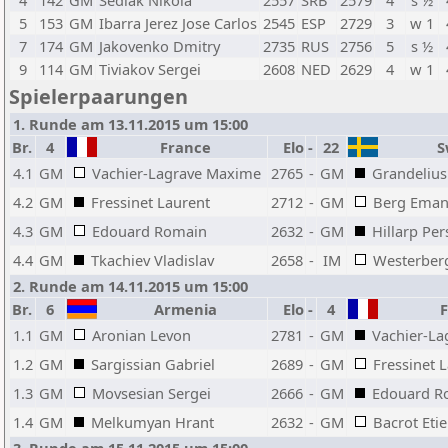
4
142
GM
Sedlak Nikola
2557
SRB
2579
4
s ½
5
153
GM
Ibarra Jerez Jose Carlos
2545
ESP
2729
3
w 1
7
174
GM
Jakovenko Dmitry
2735
RUS
2756
5
s ½
9
114
GM
Tiviakov Sergei
2608
NED
2629
4
w 1
Spielerpaarungen
1. Runde am 13.11.2015 um 15:00
Br.
4
France
Elo
-
22
S
4.1
GM
Vachier-Lagrave Maxime
2765
-
GM
Grandelius
4.2
GM
Fressinet Laurent
2712
-
GM
Berg Eman
4.3
GM
Edouard Romain
2632
-
GM
Hillarp Per
4.4
GM
Tkachiev Vladislav
2658
-
IM
Westerber
2. Runde am 14.11.2015 um 15:00
Br.
6
Armenia
Elo
-
4
F
1.1
GM
Aronian Levon
2781
-
GM
Vachier-L
1.2
GM
Sargissian Gabriel
2689
-
GM
Fressinet 
1.3
GM
Movsesian Sergei
2666
-
GM
Edouard R
1.4
GM
Melkumyan Hrant
2632
-
GM
Bacrot Eti