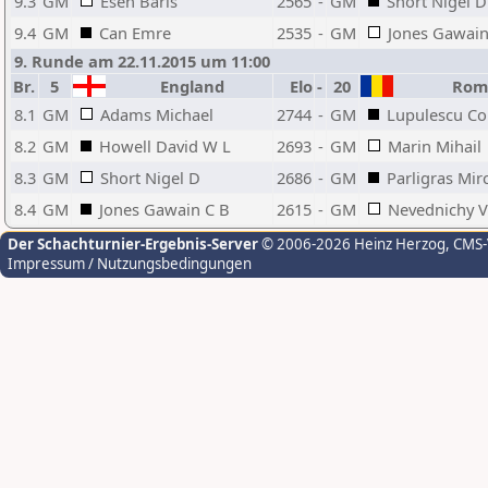
9.3
GM
Esen Baris
2565
-
GM
Short Nigel D
9.4
GM
Can Emre
2535
-
GM
Jones Gawain
9. Runde am 22.11.2015 um 11:00
Br.
5
England
Elo
-
20
Rom
8.1
GM
Adams Michael
2744
-
GM
Lupulescu Co
8.2
GM
Howell David W L
2693
-
GM
Marin Mihail
8.3
GM
Short Nigel D
2686
-
GM
Parligras Mir
8.4
GM
Jones Gawain C B
2615
-
GM
Nevednichy V
Der Schachturnier-Ergebnis-Server
© 2006-2026 Heinz Herzog
, CMS
Impressum / Nutzungsbedingungen