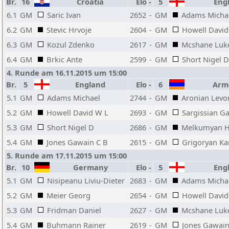
Br.
16
Croatia
Elo
-
5
Eng
6.1
GM
Saric Ivan
2652
-
GM
Adams Micha
6.2
GM
Stevic Hrvoje
2604
-
GM
Howell David
6.3
GM
Kozul Zdenko
2617
-
GM
Mcshane Luke
6.4
GM
Brkic Ante
2599
-
GM
Short Nigel D
4. Runde am 16.11.2015 um 15:00
Br.
5
England
Elo
-
6
Arm
5.1
GM
Adams Michael
2744
-
GM
Aronian Levo
5.2
GM
Howell David W L
2693
-
GM
Sargissian Ga
5.3
GM
Short Nigel D
2686
-
GM
Melkumyan H
5.4
GM
Jones Gawain C B
2615
-
GM
Grigoryan Ka
5. Runde am 17.11.2015 um 15:00
Br.
10
Germany
Elo
-
5
Eng
5.1
GM
Nisipeanu Liviu-Dieter
2683
-
GM
Adams Micha
5.2
GM
Meier Georg
2654
-
GM
Howell David
5.3
GM
Fridman Daniel
2627
-
GM
Mcshane Luke
5.4
GM
Buhmann Rainer
2619
-
GM
Jones Gawain