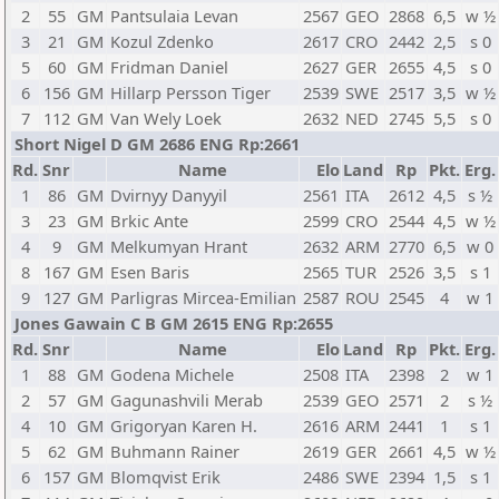
2
55
GM
Pantsulaia Levan
2567
GEO
2868
6,5
w ½
3
21
GM
Kozul Zdenko
2617
CRO
2442
2,5
s 0
5
60
GM
Fridman Daniel
2627
GER
2655
4,5
s 0
6
156
GM
Hillarp Persson Tiger
2539
SWE
2517
3,5
w ½
7
112
GM
Van Wely Loek
2632
NED
2745
5,5
s 0
Short Nigel D GM 2686 ENG Rp:2661
Rd.
Snr
Name
Elo
Land
Rp
Pkt.
Erg.
1
86
GM
Dvirnyy Danyyil
2561
ITA
2612
4,5
s ½
3
23
GM
Brkic Ante
2599
CRO
2544
4,5
w ½
4
9
GM
Melkumyan Hrant
2632
ARM
2770
6,5
w 0
8
167
GM
Esen Baris
2565
TUR
2526
3,5
s 1
9
127
GM
Parligras Mircea-Emilian
2587
ROU
2545
4
w 1
Jones Gawain C B GM 2615 ENG Rp:2655
Rd.
Snr
Name
Elo
Land
Rp
Pkt.
Erg.
1
88
GM
Godena Michele
2508
ITA
2398
2
w 1
2
57
GM
Gagunashvili Merab
2539
GEO
2571
2
s ½
4
10
GM
Grigoryan Karen H.
2616
ARM
2441
1
s 1
5
62
GM
Buhmann Rainer
2619
GER
2661
4,5
w ½
6
157
GM
Blomqvist Erik
2486
SWE
2394
1,5
s 1