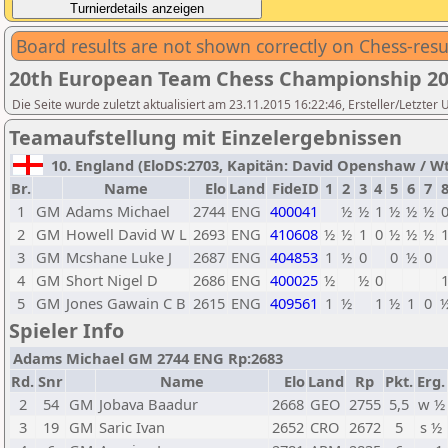
Board results are not shown correctly on Chess-resu
20th European Team Chess Championship 2
Die Seite wurde zuletzt aktualisiert am 23.11.2015 16:22:46, Ersteller/Letzter
Teamaufstellung mit Einzelergebnissen
10. England (EloDS:2703, Kapitän: David Openshaw / Wtg
Br.
Name
Elo
Land
FideID
1
2
3
4
5
6
7
1
GM
Adams Michael
2744
ENG
400041
½
½
1
½
½
½
2
GM
Howell David W L
2693
ENG
410608
½
½
1
0
½
½
½
3
GM
Mcshane Luke J
2687
ENG
404853
1
½
0
0
½
0
4
GM
Short Nigel D
2686
ENG
400025
½
½
0
5
GM
Jones Gawain C B
2615
ENG
409561
1
½
1
½
1
0
Spieler Info
Adams Michael GM 2744 ENG Rp:2683
Rd.
Snr
Name
Elo
Land
Rp
Pkt.
Erg.
2
54
GM
Jobava Baadur
2668
GEO
2755
5,5
w ½
3
19
GM
Saric Ivan
2652
CRO
2672
5
s ½