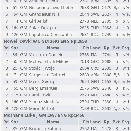
4
6
GM
Aronian Levon
2781
ARM
2835
6
w 1
5
61
GM
Nisipeanu Liviu-Dieter
2683
GER
2679
3,5
s ½
6
154
GM
Grandelius Nils
2644
SWE
2627
4
w ½
7
111
GM
Giri Anish
2778
NED
2799
6
s ½
8
164
GM
Solak Dragan
2628
TUR
2638
4
s 0
9
126
GM
Lupulescu Constantin
2631
ROU
2749
5
w ½
Howell David W L GM 2693 ENG Rp:2658
Rd.
Snr
Name
Elo
Land
Rp
Pkt.
Erg.
1
84
GM
Vocaturo Daniele
2588
ITA
2744
5
s ½
2
56
GM
Mchedlishvili Mikheil
2618
GEO
2688
5
s ½
3
20
GM
Stevic Hrvoje
2604
CRO
2535
3
w 1
4
7
GM
Sargissian Gabriel
2689
ARM
2808
5,5
s 0
5
59
GM
Meier Georg
2654
GER
2653
3,5
w ½
6
155
GM
Berg Emanuel
2575
SWE
2540
3
s ½
7
115
GM
L'ami Erwin
2623
NED
2688
5
w ½
8
166
GM
Yilmaz Mustafa
2594
TUR
2580
4
w 1
9
128
GM
Marin Mihail
2589
ROU
2633
5,5
s ½
Mcshane Luke J GM 2687 ENG Rp:2466
Rd.
Snr
Name
Elo
Land
Rp
Pkt.
Erg.
1
85
GM
Brunello Sabino
2562
ITA
2578
3
w 1