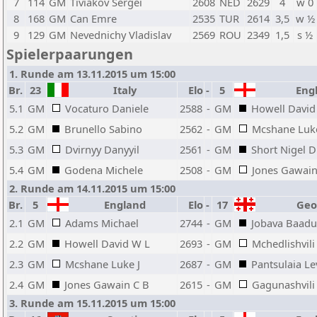
7
114
GM
Tiviakov Sergei
2608
NED
2629
4
w 0
8
168
GM
Can Emre
2535
TUR
2614
3,5
w ½
9
129
GM
Nevednichy Vladislav
2569
ROU
2349
1,5
s ½
Spielerpaarungen
1. Runde am 13.11.2015 um 15:00
Br.
23
Italy
Elo
-
5
Eng
5.1
GM
Vocaturo Daniele
2588
-
GM
Howell David
5.2
GM
Brunello Sabino
2562
-
GM
Mcshane Luke
5.3
GM
Dvirnyy Danyyil
2561
-
GM
Short Nigel D
5.4
GM
Godena Michele
2508
-
GM
Jones Gawain
2. Runde am 14.11.2015 um 15:00
Br.
5
England
Elo
-
17
Geo
2.1
GM
Adams Michael
2744
-
GM
Jobava Baadu
2.2
GM
Howell David W L
2693
-
GM
Mchedlishvili
2.3
GM
Mcshane Luke J
2687
-
GM
Pantsulaia L
2.4
GM
Jones Gawain C B
2615
-
GM
Gagunashvili
3. Runde am 15.11.2015 um 15:00