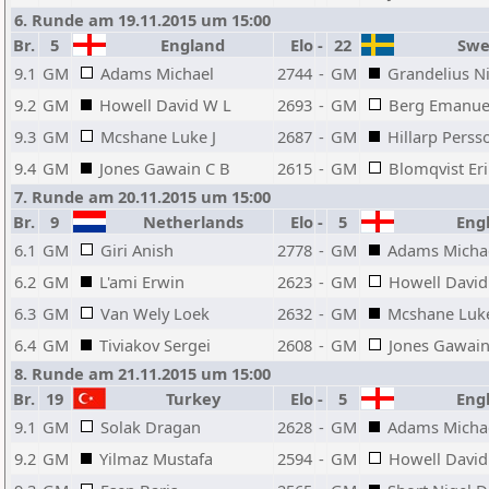
6. Runde am 19.11.2015 um 15:00
Br.
5
England
Elo
-
22
Swe
9.1
GM
Adams Michael
2744
-
GM
Grandelius Ni
9.2
GM
Howell David W L
2693
-
GM
Berg Emanue
9.3
GM
Mcshane Luke J
2687
-
GM
Hillarp Perss
9.4
GM
Jones Gawain C B
2615
-
GM
Blomqvist Eri
7. Runde am 20.11.2015 um 15:00
Br.
9
Netherlands
Elo
-
5
Eng
6.1
GM
Giri Anish
2778
-
GM
Adams Micha
6.2
GM
L'ami Erwin
2623
-
GM
Howell David
6.3
GM
Van Wely Loek
2632
-
GM
Mcshane Luke
6.4
GM
Tiviakov Sergei
2608
-
GM
Jones Gawain
8. Runde am 21.11.2015 um 15:00
Br.
19
Turkey
Elo
-
5
Eng
9.1
GM
Solak Dragan
2628
-
GM
Adams Micha
9.2
GM
Yilmaz Mustafa
2594
-
GM
Howell David