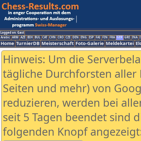
Logged on: Gast
Arabic
ARM
AZE
BIH
BUL
CAT
CHN
CRO
CZE
DEN
ENG
ESP
FAI
FIN
FRA
GER
GRE
INA
I
Home
TurnierDB
Meisterschaft
Foto-Galerie
Meldekartei
El
Hinweis: Um die Serverbel
tägliche Durchforsten aller 
Seiten und mehr) von Goog
reduzieren, werden bei alle
seit 5 Tagen beendet sind d
folgenden Knopf angezeigt