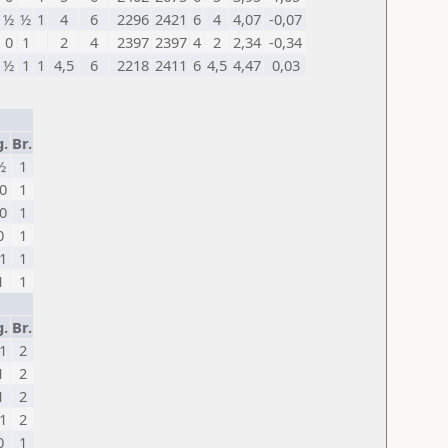
½
½
1
4
6
2296
2421
6
4
4,07
-0,07
0
1
2
4
2397
2397
4
2
2,34
-0,34
½
1
1
4,5
6
2218
2411
6
4,5
4,47
0,03
g.
Br.
½
1
0
1
0
1
0
1
1
1
1
1
g.
Br.
1
2
1
2
1
2
1
2
0
1