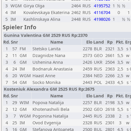
3
WGM
Girya Olga
2464
RUS
4195752
1
½
½
4
IM
Kovalevskaya Ekaterina
2462
RUS
4116704
0
1
5
IM
Kashlinskaya Alina
2448
RUS
4198026
1
½
½
Spieler Info
Gunina Valentina GM 2529 RUS Rp:2370
Rd.
Snr
Name
Elo
Land
Rp
Pkt.
Er
1
57
FM
Stetsko Lanita
2278
BLR
2321
3,5
s 
2
11
GM
Dzagnidze Nana
2573
GEO
2661
5,5
w 
3
6
GM
Ushenina Anna
2426
UKR
2504
3,5
w 
4
24
IM
Bodnaruk Anastasia
2459
RUS
2363
2,5
s 
6
20
WGM
Haast Anne
2384
NED
2266
2,5
w 
7
54
GM
Socko Monika
2443
POL
2433
4,5
s 
Kosteniuk Alexandra GM 2525 RUS Rp:2675
Rd.
Snr
Name
Elo
Land
Rp
Pkt.
Er
1
29
WIM
Popova Natalija
2257
BLR
2198
3,5
w 
2
12
GM
Khotenashvili Bela
2502
GEO
2618
5,5
s 
3
7
WGM
Pogonina Natalija
2445
RUS
2338
2
s 
4
25
IM
Ovod Evgenija
2328
RUS
2301
3
w 
5
16
GM
Stefanova Antoaneta
2500
BUL
2801
4,5
s 