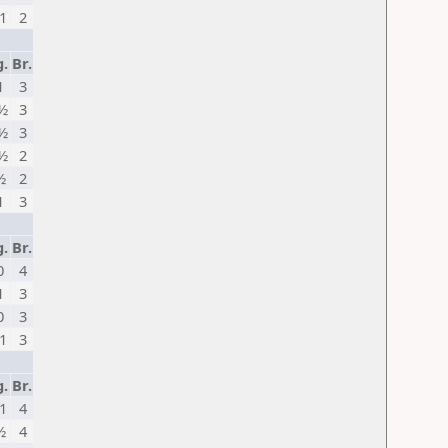
1
2
g.
Br.
1
3
½
3
½
3
½
2
½
2
1
3
g.
Br.
0
4
1
3
0
3
1
3
g.
Br.
1
4
½
4