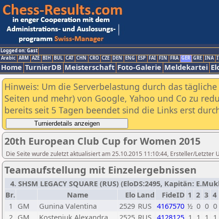
Logged on: Gast
Arabic
ARM
AZE
BIH
BUL
CAT
CHN
CRO
CZE
DEN
ENG
ESP
FAI
FIN
FRA
GER
GRE
INA
I
Home
TurnierDB
Meisterschaft
Foto-Galerie
Meldekartei
El
Hinweis: Um die Serverbelastung durch das tägliche D
Seiten und mehr) von Google, Yahoo und Co zu reduz
bereits seit 5 Tagen beendet sind die Links erst dur
20th European Club Cup for Women 2015
Die Seite wurde zuletzt aktualisiert am 25.10.2015 11:10:44, Ersteller/Letzter
Teamaufstellung mit Einzelergebnissen
4. SHSM LEGACY SQUARE (RUS) (EloDS:2495, Kapitän: E.Mukh
Br.
Name
Elo
Land
FideID
1
2
3
4
1
GM
Gunina Valentina
2529
RUS
4167570
½
0
0
0
2
GM
Kosteniuk Alexandra
2525
RUS
4128125
1
1
1
1