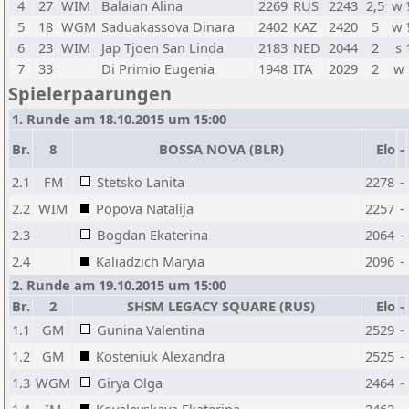
4
27
WIM
Balaian Alina
2269
RUS
2243
2,5
w 
5
18
WGM
Saduakassova Dinara
2402
KAZ
2420
5
w 
6
23
WIM
Jap Tjoen San Linda
2183
NED
2044
2
s 
7
33
Di Primio Eugenia
1948
ITA
2029
2
w 
Spielerpaarungen
1. Runde am 18.10.2015 um 15:00
Br.
8
BOSSA NOVA (BLR)
Elo
-
2.1
FM
Stetsko Lanita
2278
-
2.2
WIM
Popova Natalija
2257
-
2.3
Bogdan Ekaterina
2064
-
2.4
Kaliadzich Maryia
2096
-
2. Runde am 19.10.2015 um 15:00
Br.
2
SHSM LEGACY SQUARE (RUS)
Elo
-
1.1
GM
Gunina Valentina
2529
-
1.2
GM
Kosteniuk Alexandra
2525
-
1.3
WGM
Girya Olga
2464
-