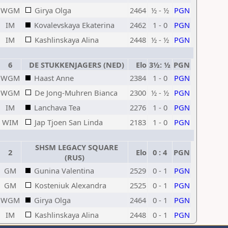
WGM
Girya Olga
2464
½ - ½
PGN
IM
Kovalevskaya Ekaterina
2462
1 - 0
PGN
IM
Kashlinskaya Alina
2448
½ - ½
PGN
6
DE STUKKENJAGERS (NED)
Elo
3½: ½
PGN
WGM
Haast Anne
2384
1 - 0
PGN
WGM
De Jong-Muhren Bianca
2300
½ - ½
PGN
IM
Lanchava Tea
2276
1 - 0
PGN
WIM
Jap Tjoen San Linda
2183
1 - 0
PGN
SHSM LEGACY SQUARE
2
Elo
0 : 4
PGN
(RUS)
GM
Gunina Valentina
2529
0 - 1
PGN
GM
Kosteniuk Alexandra
2525
0 - 1
PGN
WGM
Girya Olga
2464
0 - 1
PGN
IM
Kashlinskaya Alina
2448
0 - 1
PGN