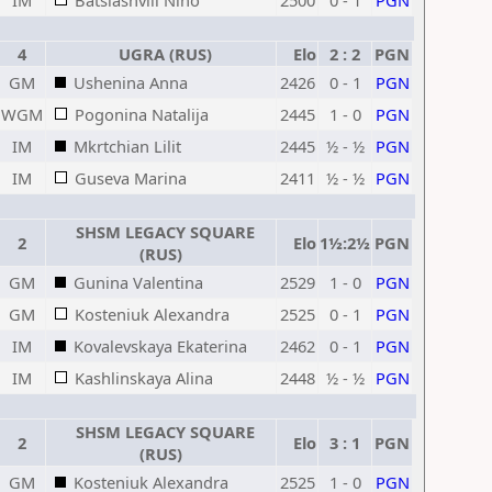
IM
Batsiashvili Nino
2500
0 - 1
PGN
4
UGRA (RUS)
Elo
2 : 2
PGN
GM
Ushenina Anna
2426
0 - 1
PGN
WGM
Pogonina Natalija
2445
1 - 0
PGN
IM
Mkrtchian Lilit
2445
½ - ½
PGN
IM
Guseva Marina
2411
½ - ½
PGN
SHSM LEGACY SQUARE
2
Elo
1½:2½
PGN
(RUS)
GM
Gunina Valentina
2529
1 - 0
PGN
GM
Kosteniuk Alexandra
2525
0 - 1
PGN
IM
Kovalevskaya Ekaterina
2462
0 - 1
PGN
IM
Kashlinskaya Alina
2448
½ - ½
PGN
SHSM LEGACY SQUARE
2
Elo
3 : 1
PGN
(RUS)
GM
Kosteniuk Alexandra
2525
1 - 0
PGN