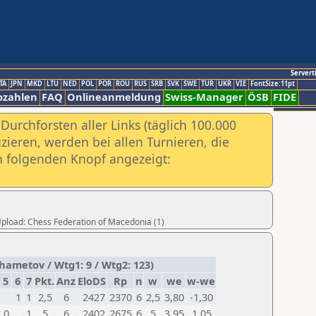
Servert
TA
JPN
MKD
LTU
NED
POL
POR
ROU
RUS
SRB
SVK
SWE
TUR
UKR
VIE
FontSize:11pt
ozahlen
FAQ
Onlineanmeldung
Swiss-Manager
ÖSB
FIDE
urchforsten aller Links (täglich 100.000
ieren, werden bei allen Turnieren, die
ch folgenden Knopf angezeigt:
 Upload: Chess Federation of Macedonia (1)
ametov / Wtg1: 9 / Wtg2: 123)
5
6
7
Pkt.
Anz
EloDS
Rp
n
w
we
w-we
1
1
2,5
6
2427
2370
6
2,5
3,80
-1,30
0
1
5
6
2402
2675
6
5
3,95
1,05