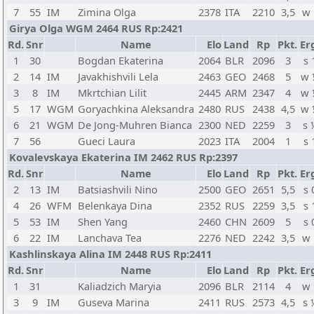
7
55
IM
Zimina Olga
2378
ITA
2210
3,5
w 
Girya Olga WGM 2464 RUS Rp:2421
Rd.
Snr
Name
Elo
Land
Rp
Pkt.
Er
1
30
Bogdan Ekaterina
2064
BLR
2096
3
s 
2
14
IM
Javakhishvili Lela
2463
GEO
2468
5
w 
3
8
IM
Mkrtchian Lilit
2445
ARM
2347
4
w 
5
17
WGM
Goryachkina Aleksandra
2480
RUS
2438
4,5
w 
6
21
WGM
De Jong-Muhren Bianca
2300
NED
2259
3
s 
7
56
Gueci Laura
2023
ITA
2004
1
s 
Kovalevskaya Ekaterina IM 2462 RUS Rp:2397
Rd.
Snr
Name
Elo
Land
Rp
Pkt.
Er
2
13
IM
Batsiashvili Nino
2500
GEO
2651
5,5
s 
4
26
WFM
Belenkaya Dina
2352
RUS
2259
3,5
s 
5
53
IM
Shen Yang
2460
CHN
2609
5
s 
6
22
IM
Lanchava Tea
2276
NED
2242
3,5
w 
Kashlinskaya Alina IM 2448 RUS Rp:2411
Rd.
Snr
Name
Elo
Land
Rp
Pkt.
Er
1
31
Kaliadzich Maryia
2096
BLR
2114
4
w 
3
9
IM
Guseva Marina
2411
RUS
2573
4,5
s 