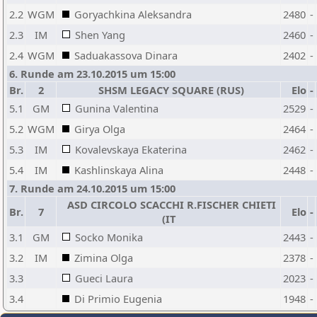
2.2
WGM
Goryachkina Aleksandra
2480
-
2.3
IM
Shen Yang
2460
-
2.4
WGM
Saduakassova Dinara
2402
-
6. Runde am 23.10.2015 um 15:00
Br.
2
SHSM LEGACY SQUARE (RUS)
Elo
-
5.1
GM
Gunina Valentina
2529
-
5.2
WGM
Girya Olga
2464
-
5.3
IM
Kovalevskaya Ekaterina
2462
-
5.4
IM
Kashlinskaya Alina
2448
-
7. Runde am 24.10.2015 um 15:00
ASD CIRCOLO SCACCHI R.FISCHER CHIETI
Br.
7
Elo
-
(IT
3.1
GM
Socko Monika
2443
-
3.2
IM
Zimina Olga
2378
-
3.3
Gueci Laura
2023
-
3.4
Di Primio Eugenia
1948
-