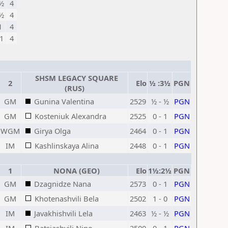
½
4
½
4
1
4
1
4
SHSM LEGACY SQUARE
2
Elo
½ :3½
PGN
(RUS)
GM
Gunina Valentina
2529
½ - ½
PGN
GM
Kosteniuk Alexandra
2525
0 - 1
PGN
WGM
Girya Olga
2464
0 - 1
PGN
IM
Kashlinskaya Alina
2448
0 - 1
PGN
1
NONA (GEO)
Elo
1½:2½
PGN
GM
Dzagnidze Nana
2573
0 - 1
PGN
GM
Khotenashvili Bela
2502
1 - 0
PGN
IM
Javakhishvili Lela
2463
½ - ½
PGN