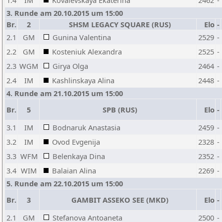
1.4
IM
Kovalevskaya Ekaterina
2462
-
3. Runde am 20.10.2015 um 15:00
Br.
2
SHSM LEGACY SQUARE (RUS)
Elo
-
2.1
GM
Gunina Valentina
2529
-
2.2
GM
Kosteniuk Alexandra
2525
-
2.3
WGM
Girya Olga
2464
-
2.4
IM
Kashlinskaya Alina
2448
-
4. Runde am 21.10.2015 um 15:00
Br.
5
SPB (RUS)
Elo
-
3.1
IM
Bodnaruk Anastasia
2459
-
3.2
IM
Ovod Evgenija
2328
-
3.3
WFM
Belenkaya Dina
2352
-
3.4
WIM
Balaian Alina
2269
-
5. Runde am 22.10.2015 um 15:00
Br.
3
GAMBIT ASSEKO SEE (MKD)
Elo
-
2.1
GM
Stefanova Antoaneta
2500
-