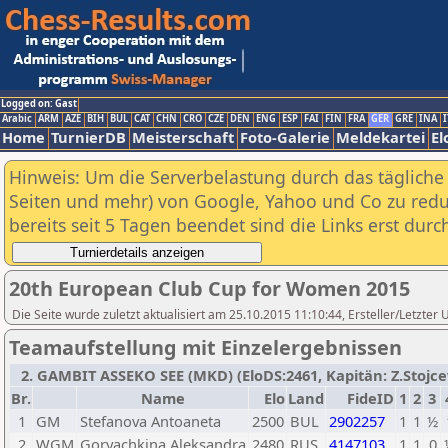
Logged on: Gast
Arabic
ARM
AZE
BIH
BUL
CAT
CHN
CRO
CZE
DEN
ENG
ESP
FAI
FIN
FRA
GER
GRE
INA
I
Home
TurnierDB
Meisterschaft
Foto-Galerie
Meldekartei
El
Hinweis: Um die Serverbelastung durch das tägliche D
Seiten und mehr) von Google, Yahoo und Co zu reduz
bereits seit 5 Tagen beendet sind die Links erst dur
20th European Club Cup for Women 2015
Die Seite wurde zuletzt aktualisiert am 25.10.2015 11:10:44, Ersteller/Letzter
Teamaufstellung mit Einzelergebnissen
2. GAMBIT ASSEKO SEE (MKD) (EloDS:2461, Kapitän: Z.Stojcevs
Br.
Name
Elo
Land
FideID
1
2
3
1
GM
Stefanova Antoaneta
2500
BUL
2902257
1
1
½
2
WGM
Goryachkina Aleksandra
2480
RUS
4147103
1
1
0