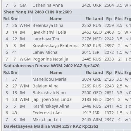
7
6
GM
Ushenina Anna
2426
UKR
2504
3,5
w 
Shen Yang IM 2460 CHN Rp:2609
Rd.
Snr
Name
Elo
Land
Rp
Pkt.
Erg
2
26
WFM
Belenkaya Dina
2352
RUS
2259
3,5
s 
3
14
IM
Javakhishvili Lela
2463
GEO
2468
5
w 
4
22
IM
Lanchava Tea
2276
NED
2242
3,5
s 
5
3
IM
Kovalevskaya Ekaterina
2462
RUS
2397
2
w 
6
41
Lahav Michal
2015
ISR
2072
1,5
w 
7
7
WGM
Pogonina Natalija
2445
RUS
2338
2
s 
Saduakassova Dinara WGM 2402 KAZ Rp:2420
Rd.
Snr
Name
Elo
Land
Rp
Pkt.
Erg
1
37
Manelidou Maria
2074
GRE
2126
3,5
w 
2
27
WIM
Balaian Alina
2269
RUS
2243
2,5
w 
3
13
IM
Batsiashvili Nino
2500
GEO
2651
5,5
s 
4
23
WIM
Jap Tjoen San Linda
2183
NED
2044
2
w 
5
5
IM
Kashlinskaya Alina
2448
RUS
2411
4,5
s 
6
43
Federovski Adi
1913
ISR
1972
1,5
s 
7
8
IM
Mkrtchian Lilit
2445
ARM
2347
4
w 
Davletbayeva Madina WIM 2257 KAZ Rp:2362