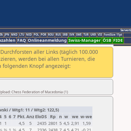
Servert
TA
JPN
MKD
LTU
NED
POL
POR
ROU
RUS
SRB
SVK
SWE
TUR
UKR
VIE
FontSize:11pt
ozahlen
FAQ
Onlineanmeldung
Swiss-Manager
ÖSB
FIDE
urchforsten aller Links (täglich 100.000
ieren, werden bei allen Turnieren, die
ch folgenden Knopf angezeigt:
 Upload: Chess Federation of Macedonia (1)
ki / Wtg1: 11 / Wtg2: 122,5)
4
5
6
7
Pkt.
Anz
EloDS
Rp
n
w
we
w-we
1
1
4,5
5
2435
2801
5
4,5
2,91
1,59
½
½
1
½
4,5
7
2336
2438
7
4,5
4,71
-0,21