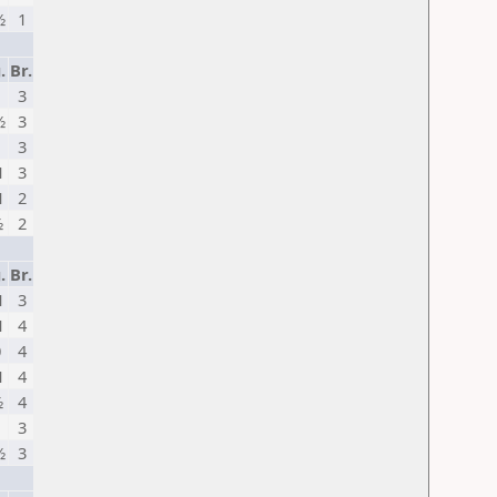
½
1
.
Br.
1
3
½
3
1
3
1
3
1
2
½
2
.
Br.
1
3
1
4
0
4
1
4
½
4
1
3
½
3