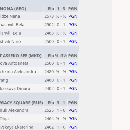
NONA (GEO)
Elo
1 : 3
PGN
idze Nana
2573
½ - ½
PGN
ashvili Bela
2502
0 - 1
PGN
ishvili Lela
2463
½ - ½
PGN
shvili Nino
2500
0 - 1
PGN
 ASSEKO SEE (MKD)
Elo
½ :3½
PGN
nova Antoaneta
2500
0 - 1
PGN
chkina Aleksandra
2480
½ - ½
PGN
Yang
2460
0 - 1
PGN
kassova Dinara
2402
0 - 1
PGN
GACY SQUARE (RUS)
Elo
3 : 1
PGN
niuk Alexandra
2525
1 - 0
PGN
 Olga
2464
½ - ½
PGN
evskaya Ekaterina
2462
1 - 0
PGN