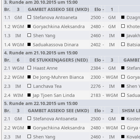
3. Runde am 20.10.2015 um 15:00
Br.
3
GAMBIT ASSEKO SEE (MKD)
Elo
-
1
1.1
GM
Stefanova Antoaneta
2500
-
GM
Dzagn
1.2
WGM
Goryachkina Aleksandra
2480
-
GM
Khoten
1.3
IM
Shen Yang
2460
-
IM
Javakh
1.4
WGM
Saduakassova Dinara
2402
-
IM
Batsia
4. Runde am 21.10.2015 um 15:00
Br.
6
DE STUKKENJAGERS (NED)
Elo
-
3
GAMBIT
2.1
WGM
Haast Anne
2384
-
GM
Stefa
2.2
WGM
De Jong-Muhren Bianca
2300
-
WGM
Gorya
2.3
IM
Lanchava Tea
2276
-
IM
Shen 
2.4
WIM
Jap Tjoen San Linda
2183
-
WGM
Sadua
5. Runde am 22.10.2015 um 15:00
Br.
3
GAMBIT ASSEKO SEE (MKD)
Elo
-
2
SHSM LE
2.1
GM
Stefanova Antoaneta
2500
-
GM
Koste
2.2
WGM
Goryachkina Aleksandra
2480
-
WGM
Girya
2.3
IM
Shen Yang
2460
-
IM
Koval