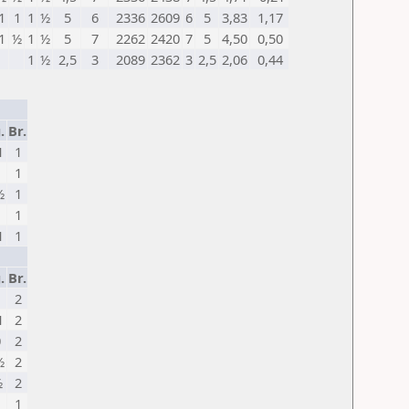
1
1
1
½
5
6
2336
2609
6
5
3,83
1,17
1
½
1
½
5
7
2262
2420
7
5
4,50
0,50
1
½
2,5
3
2089
2362
3
2,5
2,06
0,44
.
Br.
1
1
1
1
½
1
1
1
1
1
.
Br.
1
2
1
2
0
2
½
2
½
2
1
1