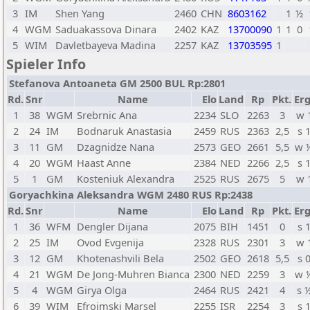
3
IM
Shen Yang
2460
CHN
8603162
1
½
4
WGM
Saduakassova Dinara
2402
KAZ
13700090
1
1
0
5
WIM
Davletbayeva Madina
2257
KAZ
13703595
1
Spieler Info
Stefanova Antoaneta GM 2500 BUL Rp:2801
Rd.
Snr
Name
Elo
Land
Rp
Pkt.
Erg
1
38
WGM
Srebrnic Ana
2234
SLO
2263
3
w 
2
24
IM
Bodnaruk Anastasia
2459
RUS
2363
2,5
s 
3
11
GM
Dzagnidze Nana
2573
GEO
2661
5,5
w 
4
20
WGM
Haast Anne
2384
NED
2266
2,5
s 
5
1
GM
Kosteniuk Alexandra
2525
RUS
2675
5
w 
Goryachkina Aleksandra WGM 2480 RUS Rp:2438
Rd.
Snr
Name
Elo
Land
Rp
Pkt.
Erg
1
36
WFM
Dengler Dijana
2075
BIH
1451
0
s 
2
25
IM
Ovod Evgenija
2328
RUS
2301
3
w 
3
12
GM
Khotenashvili Bela
2502
GEO
2618
5,5
s 
4
21
WGM
De Jong-Muhren Bianca
2300
NED
2259
3
w 
5
4
WGM
Girya Olga
2464
RUS
2421
4
s 
6
39
WIM
Efroimski Marsel
2255
ISR
2254
3
s 