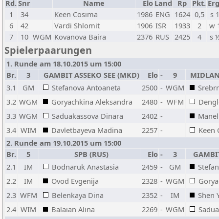
Rd.
Snr
Name
Elo
Land
Rp
Pkt.
Erg
1
34
Keen Cosima
1986
ENG
1624
0,5
s 
6
42
Vardi Shlomit
1906
ISR
1933
2
w 
7
10
WGM
Kovanova Baira
2376
RUS
2425
4
s 
Spielerpaarungen
1. Runde am 18.10.2015 um 15:00
Br.
3
GAMBIT ASSEKO SEE (MKD)
Elo
-
9
MIDLAN
3.1
GM
Stefanova Antoaneta
2500
-
WGM
Srebr
3.2
WGM
Goryachkina Aleksandra
2480
-
WFM
Dengl
3.3
WGM
Saduakassova Dinara
2402
-
Manel
3.4
WIM
Davletbayeva Madina
2257
-
Keen 
2. Runde am 19.10.2015 um 15:00
Br.
5
SPB (RUS)
Elo
-
3
GAMBIT
2.1
IM
Bodnaruk Anastasia
2459
-
GM
Stefa
2.2
IM
Ovod Evgenija
2328
-
WGM
Gorya
2.3
WFM
Belenkaya Dina
2352
-
IM
Shen 
2.4
WIM
Balaian Alina
2269
-
WGM
Sadua