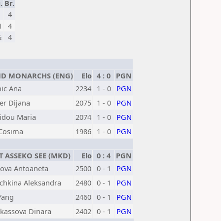
.
Br.
1
4
1
4
½
4
D MONARCHS (ENG)
Elo
4 : 0
PGN
nic Ana
2234
1 - 0
PGN
er Dijana
2075
1 - 0
PGN
idou Maria
2074
1 - 0
PGN
Cosima
1986
1 - 0
PGN
 ASSEKO SEE (MKD)
Elo
0 : 4
PGN
nova Antoaneta
2500
0 - 1
PGN
chkina Aleksandra
2480
0 - 1
PGN
Yang
2460
0 - 1
PGN
kassova Dinara
2402
0 - 1
PGN