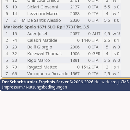
4
12
Giancotti Eraldo
2101
0
ITA
3
w 1
5
10
Siclari Giovanni
2137
0
ITA
5,5
s 0
6
14
Lezzerini Marco
2088
0
ITA
4
w 1
7
2
FM
De Santis Alessio
2330
0
ITA
5,5
s 0
Markocic Spela 1671 SLO Rp:1773 Pkt. 3,5
1
15
Ager Josef
2087
0
AUT
4,5
w ½
2
74
Calabri Matilde
0
1440
ITA
2,5
s 1
3
23
Belli Giorgio
2006
0
ITA
5
w 0
4
32
Kurzweil Thomas
1906
0
GER
4
s 0
5
33
Rigo Marco
1891
0
ITA
3,5
w 0
6
70
Ragazzi Matteo
0
1512
ITA
2
s 1
7
66
Vinciguerra Riccardo
1567
0
ITA
2,5
w 1
Der Schachturnier-Ergebnis-Server
© 2006-2026 Heinz Herzog
, CMS
Impressum / Nutzungsbedingungen