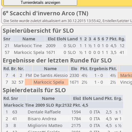
6° Scacchi d'inverno Arco (TN)
Die Seite wurde zuletzt aktualisiert am 30.12.2015 13:55:42, Ersteller/Letzter
Spielerübersicht für SLO
Snr
Name
EloI
EloN
Land
1
2
3
4
5
6
7
Pkt.
Rg.
21
Markocic Tine
2009
0
SLO
1
1
½
1
0
1
0
4,5
12
57
Markocic Spela
1671
0
SLO
½
1
0
0
0
1
1
3,5
41
Ergebnisse der letzten Runde für SLO
Rd.
Br.
Nr.
Name
Elo
Pkt.
Ergebnis
Pkt.
7
4
2
FM
De Santis Alessio
2330
4½
1 - 0
4½
Marko
7
32
57
Markocic Spela
1671
2½
1 - 0
2½
Vinci
Spielerdetails für SLO
Rd.
Snr
Name
EloI
EloN
Land
Pkt.
Erg.
Markocic Tine 2009 SLO Rp:2132 Pkt. 4,5
1
63
Dentale Raffaele
1594
0
ITA
2,5
s 1
2
41
Bisaro Andrea
1784
0
ITA
4,5
w 1
3
8
Migliorini Matteo
2175
0
ITA
4,5
s ½