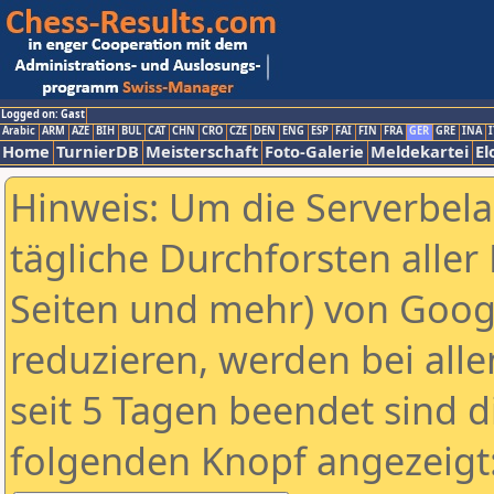
Logged on: Gast
Arabic
ARM
AZE
BIH
BUL
CAT
CHN
CRO
CZE
DEN
ENG
ESP
FAI
FIN
FRA
GER
GRE
INA
I
Home
TurnierDB
Meisterschaft
Foto-Galerie
Meldekartei
El
Hinweis: Um die Serverbel
tägliche Durchforsten aller 
Seiten und mehr) von Goog
reduzieren, werden bei alle
seit 5 Tagen beendet sind d
folgenden Knopf angezeigt