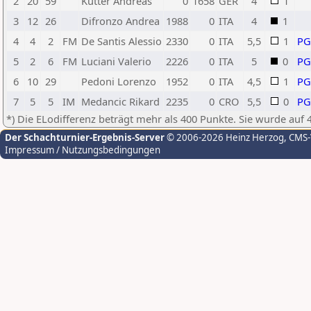
2
20
59
Kutter Andreas
0
1658
GER
4
1
3
12
26
Difronzo Andrea
1988
0
ITA
4
1
4
4
2
FM
De Santis Alessio
2330
0
ITA
5,5
1
P
5
2
6
FM
Luciani Valerio
2226
0
ITA
5
0
P
6
10
29
Pedoni Lorenzo
1952
0
ITA
4,5
1
P
7
5
5
IM
Medancic Rikard
2235
0
CRO
5,5
0
P
*) Die ELodifferenz beträgt mehr als 400 Punkte. Sie wurde auf 
Der Schachturnier-Ergebnis-Server
© 2006-2026 Heinz Herzog
, CMS
Impressum / Nutzungsbedingungen