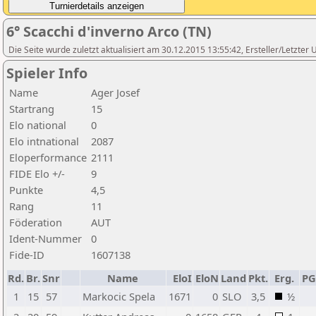
6° Scacchi d'inverno Arco (TN)
Die Seite wurde zuletzt aktualisiert am 30.12.2015 13:55:42, Ersteller/Letzter
Spieler Info
Name
Ager Josef
Startrang
15
Elo national
0
Elo intnational
2087
Eloperformance
2111
FIDE Elo +/-
9
Punkte
4,5
Rang
11
Föderation
AUT
Ident-Nummer
0
Fide-ID
1607138
Rd.
Br.
Snr
Name
EloI
EloN
Land
Pkt.
Erg.
P
1
15
57
Markocic Spela
1671
0
SLO
3,5
½