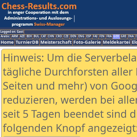
Logged on: Gast
Arabic
ARM
AZE
BIH
BUL
CAT
CHN
CRO
CZE
DEN
ENG
ESP
FAI
FIN
FRA
GER
GRE
INA
I
Home
TurnierDB
Meisterschaft
Foto-Galerie
Meldekartei
El
Hinweis: Um die Serverbel
tägliche Durchforsten aller 
Seiten und mehr) von Goog
reduzieren, werden bei alle
seit 5 Tagen beendet sind d
folgenden Knopf angezeigt