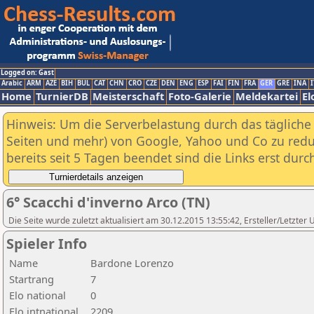
Logged on: Gast
Arabic
ARM
AZE
BIH
BUL
CAT
CHN
CRO
CZE
DEN
ENG
ESP
FAI
FIN
FRA
GER
GRE
INA
I
Home
TurnierDB
Meisterschaft
Foto-Galerie
Meldekartei
El
Hinweis: Um die Serverbelastung durch das tägliche D
Seiten und mehr) von Google, Yahoo und Co zu reduz
bereits seit 5 Tagen beendet sind die Links erst dur
6° Scacchi d'inverno Arco (TN)
Die Seite wurde zuletzt aktualisiert am 30.12.2015 13:55:42, Ersteller/Letzter
Spieler Info
Name
Bardone Lorenzo
Startrang
7
Elo national
0
Elo intnational
2209