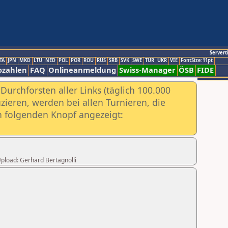
Servert
TA
JPN
MKD
LTU
NED
POL
POR
ROU
RUS
SRB
SVK
SWE
TUR
UKR
VIE
FontSize:11pt
ozahlen
FAQ
Onlineanmeldung
Swiss-Manager
ÖSB
FIDE
urchforsten aller Links (täglich 100.000
ieren, werden bei allen Turnieren, die
ch folgenden Knopf angezeigt:
 Upload: Gerhard Bertagnolli