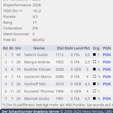
Eloperformance
2058
FIDE Elo +/-
-41,2
Punkte
4,5
Rang
17
Föderation
ITA
Ident-Nummer
0
Fide-ID
862452
Rd.
Br.
Snr
Name
EloI
EloN
Land
Pkt.
Erg.
PGN
1
7
49
Salerni Guido
1712
0
ITA
3,5
1
PGN
2
7
28
Murgia Andrea
1952
0
ITA
2,5
1
PGN
3
4
18
Buehler Florian
2028
0
GER
5
½
PGN
4
7
14
Lezzerini Marco
2088
0
ITA
4
½
PGN
5
5
20
Vonhoff Nils
2013
0
GER
4,5
0
PGN
6
11
32
Kurzweil Thomas
1906
0
GER
4
1
7
7
25
Marziali Giulio
1991
0
ITA
4,5
½
PGN
*) Die ELodifferenz beträgt mehr als 400 Punkte. Sie wurde auf 
Der Schachturnier-Ergebnis-Server
© 2006-2026 Heinz Herzog
, CMS