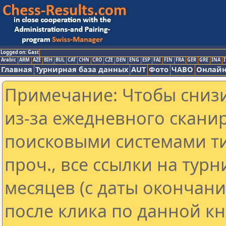
Logged on: Gast
Arabic
ARM
AZE
BIH
BUL
CAT
CHN
CRO
CZE
DEN
ENG
ESP
FAI
FIN
FRA
GER
GRE
INA
I
Главная
Турнирная база данных
AUT
Фото
ЧАВО
Онлайн
Примечание: Чтобы снизи
из-за ежедневного скани
поисковыми системами ти
проч., все ссылки на тур
месяцев (с даты окончан
после клика по данной кн