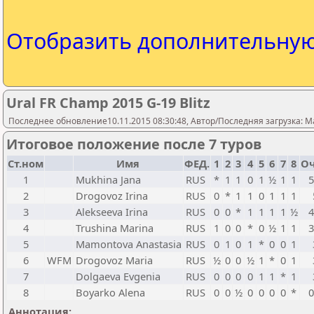
Отобразить дополнительну
Ural FR Champ 2015 G-19 Blitz
Последнее обновление10.11.2015 08:30:48, Автор/Последняя загрузка: M
Итоговое положение после 7 туров
Ст.ном
Имя
ФЕД.
1
2
3
4
5
6
7
8
О
1
Mukhina Jana
RUS
*
1
1
0
1
½
1
1
5
2
Drogovoz Irina
RUS
0
*
1
1
0
1
1
1
3
Alekseeva Irina
RUS
0
0
*
1
1
1
1
½
4
4
Trushina Marina
RUS
1
0
0
*
0
½
1
1
3
5
Mamontova Anastasia
RUS
0
1
0
1
*
0
0
1
6
WFM
Drogovoz Maria
RUS
½
0
0
½
1
*
0
1
7
Dolgaeva Evgenia
RUS
0
0
0
0
1
1
*
1
8
Boyarko Alena
RUS
0
0
½
0
0
0
0
*
0
Аннотация: