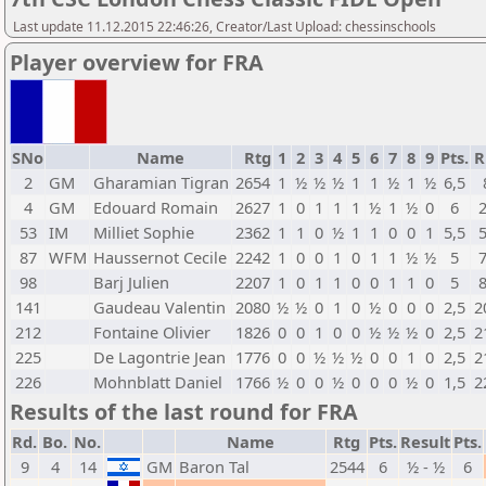
Last update 11.12.2015 22:46:26, Creator/Last Upload: chessinschools
Player overview for FRA
SNo
Name
Rtg
1
2
3
4
5
6
7
8
9
Pts.
R
2
GM
Gharamian Tigran
2654
1
½
½
½
1
1
½
1
½
6,5
4
GM
Edouard Romain
2627
1
0
1
1
1
½
1
½
0
6
53
IM
Milliet Sophie
2362
1
1
0
½
1
1
0
0
1
5,5
87
WFM
Haussernot Cecile
2242
1
0
0
1
0
1
1
½
½
5
98
Barj Julien
2207
1
0
1
1
0
0
1
1
0
5
141
Gaudeau Valentin
2080
½
½
0
1
0
½
0
0
0
2,5
2
212
Fontaine Olivier
1826
0
0
1
0
0
½
½
½
0
2,5
2
225
De Lagontrie Jean
1776
0
0
½
½
½
0
0
1
0
2,5
2
226
Mohnblatt Daniel
1766
½
0
0
½
0
0
0
½
0
1,5
2
Results of the last round for FRA
Rd.
Bo.
No.
Name
Rtg
Pts.
Result
Pts.
9
4
14
GM
Baron Tal
2544
6
½ - ½
6