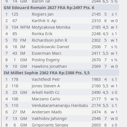
9
14
GM
Baron Tal
2544
6,5
s ½
GM Edouard Romain 2627 FRA Rp:2497 Pts. 6
1
125
Rogiers Jan
2145
5
s 1
2
67
Karthik V. Ap
2310
6
w 0
3
104
WFM
Motycakova Monika
2185
4,5
w 1
4
85
Ronka Erik
2248
4,5
s 1
5
70
FM
Richardson John R
2302
5
w 1
6
18
IM
Sadzikowski Daniel
2506
7
s ½
7
43
IM
Esserman Marc
2411
5,5
w 1
8
1
GM
Postny Evgeny
2670
7
s ½
9
10
GM
Hawkins Jonathan
2569
7
w 0
IM Milliet Sophie 2362 FRA Rp:2388 Pts. 5,5
1
178
Vachtfeidl Petr
1983
4
s 1
2
118
Jones Steven A
2160
5,5
w 1
3
23
GM
Arkell Keith Cc
2490
4,5
s 0
4
108
Marzano Carlo
2177
5
w ½
5
110
Venkataramanaraju Haribalu
2174
5,5
s 1
6
27
IM
Andersen Mads
2474
6
w 1
7
13
GM
Vakhidov Jahongir
2546
7
w 0
8
6
GM
Grigoriants Sergey
2603
6
s 0