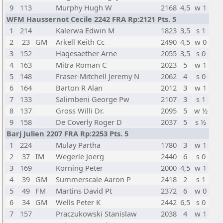
9
113
Murphy Hugh W
2168
4,5
w 1
WFM Haussernot Cecile 2242 FRA Rp:2121 Pts. 5
1
214
Kalerwa Edwin M
1823
3,5
s 1
2
23
GM
Arkell Keith Cc
2490
4,5
w 0
3
152
Hagesaether Arne
2055
3,5
s 0
4
163
Mitra Roman C
2023
5
w 1
5
148
Fraser-Mitchell Jeremy N
2062
4
s 0
6
164
Barton R Alan
2012
3
w 1
7
133
Salimbeni George Pw
2107
3
s 1
8
137
Gross Willi Dr.
2095
5
w ½
9
158
De Coverly Roger D
2037
5
s ½
Barj Julien 2207 FRA Rp:2253 Pts. 5
1
224
Mulay Partha
1780
3
w 1
2
37
IM
Wegerle Joerg
2440
6
s 0
3
169
Korning Peter
2000
4,5
w 1
4
39
GM
Summerscale Aaron P
2418
2
s 1
5
49
FM
Martins David Pt
2372
6
w 0
6
34
GM
Wells Peter K
2442
6,5
s 0
7
157
Praczukowski Stanislaw
2038
4
w 1