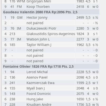
8
176
WFM
Grigoryan Meri
1983
4,5
s 1
9
41
FM
Koop Thorben
2418
6
w 0
Gaudeau Valentin 2080 FRA Rp:2096 Pts. 2,5
1
19
GM
Hector Jonny
2499
5,5
s ½
2
-
not paired
-
-
- ½
3
76
IM
Dukaczewski Piotr
2280
5
w 0
4
213
Giakoustidis Spiros-Avgerinos
1824
3
s 1
5
77
IM
Watson John L
2277
3
w 0
6
185
Taylor William J
1962
3,5
s ½
7
-
not paired
-
-
- 0
8
-
not paired
-
-
- 0
9
-
not paired
-
-
- 0
Fontaine Olivier 1826 FRA Rp:1718 Pts. 2,5
1
94
Lercel Michal
2228
5,5
w 0
2
136
Asenov Pavel
2098
4,5
s 0
3
241
Kazmierczak Ewa
1599
2,5
w 1
4
155
Myall Ivan J
2048
4
s 0
5
143
Foord Dominic
2075
4
w 0
6
238
Hung Jake
1650
1,5
s ½
7
228
Knudsen Andre
1756
3,5
w ½