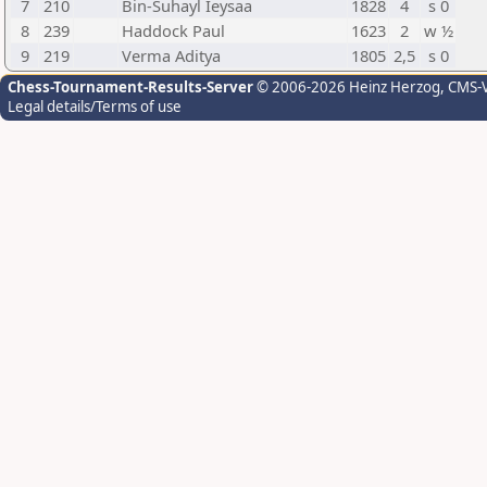
7
210
Bin-Suhayl Ieysaa
1828
4
s 0
8
239
Haddock Paul
1623
2
w ½
9
219
Verma Aditya
1805
2,5
s 0
Chess-Tournament-Results-Server
© 2006-2026 Heinz Herzog
, CMS-
Legal details/Terms of use