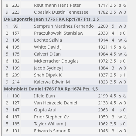
8
233
Reutimann Hans Peter
1717
3,5
s ½
9
223
Opasiak Dustin Tennessee
1782
3,5
w 0
De Lagontrie Jean 1776 FRA Rp:1787 Pts. 2,5
1
99
Semprun Martinez Fernando
2200
5
w 0
2
157
Praczukowski Stanislaw
2038
4
s 0
3
196
Lochte Szilvia
1914
4
w ½
4
195
White David J
1921
1,5
s ½
5
175
Calvert D Ian
1984
4,5
w ½
6
182
Mckerracher Douglas
1972
3,5
s 0
7
199
Jacob Sydney J
1884
3
w 0
8
209
Shah Dipak K
1837
2,5
s 1
9
214
Kalerwa Edwin M
1823
3,5
w 0
Mohnblatt Daniel 1766 FRA Rp:1674 Pts. 1,5
1
100
Ilfeld Etan
2199
4,5
s ½
2
127
Van Heirzeele Daniel
2138
4,5
w 0
3
147
Gupta Arul
2063
4
s 0
4
187
Prior Stephen Cv
1959
3
w ½
5
185
Taylor William J
1962
3,5
s 0
6
191
Edwards Simon R
1945
3
w 0