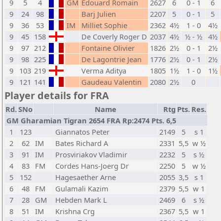
9
5
4
GM
Edouard Romain
2627
6
0 - 1
6
9
24
98
Barj Julien
2207
5
0 - 1
5
9
36
53
IM
Milliet Sophie
2362
4½
1 - 0
4½
9
45
158
De Coverly Roger D
2037
4½
½ - ½
4½
9
97
212
Fontaine Olivier
1826
2½
0 - 1
2½
9
98
225
De Lagontrie Jean
1776
2½
0 - 1
2½
9
103
219
Verma Aditya
1805
1½
1 - 0
1½
9
121
141
Gaudeau Valentin
2080
2½
0
Player details for FRA
Rd.
SNo
Name
Rtg
Pts.
Res.
GM Gharamian Tigran 2654 FRA Rp:2474 Pts. 6,5
1
123
Giannatos Peter
2149
5
s 1
2
62
IM
Bates Richard A
2331
5,5
w ½
3
91
IM
Prosviriakov Vladimir
2232
5
s ½
4
83
FM
Cordes Hans-Joerg Dr
2250
5
w ½
5
152
Hagesaether Arne
2055
3,5
s 1
6
48
FM
Gulamali Kazim
2379
5,5
w 1
7
28
GM
Hebden Mark L
2469
6
s ½
8
51
IM
Krishna Crg
2367
5,5
w 1