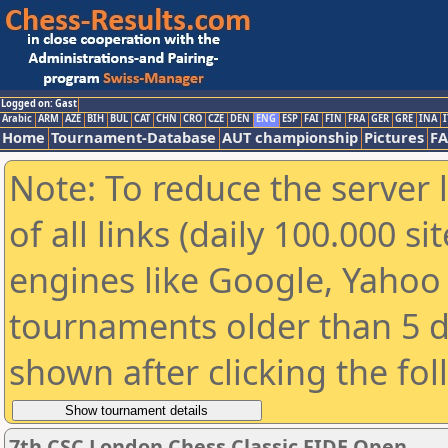
Logged on: Gast
Arabic
ARM
AZE
BIH
BUL
CAT
CHN
CRO
CZE
DEN
ENG
ESP
FAI
FIN
FRA
GER
GRE
INA
I
Home
Tournament-Database
AUT championship
Pictures
F
Note: To reduce the server 
of all links (daily 100.000 s
engines like Google, Yahoo a
tournaments older than 5 d
shown after clicking the fo
7th CSC London Chess Classic FIDE Open