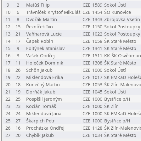
9
2
Matůš Filip
CZE
1589
Sokol Ústí
10
6
Trávníček Kryštof Mikuláš
CZE
1454
ŠO Kunovice
11
8
Dvořák Martin
CZE
1343
Zbrojovka Vsetín
12
15
Řezníček Ivo
CZE
1150
Sokol Postoupky
13
21
Vaňharová Lucie
CZE
1022
Sokol Postoupky
14
17
Čapek Robin
CZE
1058
ŠK Staré Město
15
9
Foltýnek Stanislav
CZE
1341
ŠK Staré Město
16
3
Vašek Ondřej
CZE
1511
KK-ŠK Osvětiman
17
11
Holeček Dominik
CZE
1308
ŠK Staré Město
18
26
Schön Jakub
CZE
1000
Sokol Ústí
19
22
Miklendová Erika
CZE
1017
SK EMKaD Holeš
20
18
Konečný Martin
CZE
1053
ŠK Zlín-Malenovic
21
19
Dorňák Jakub
CZE
1045
Sokol Ústí
22
25
Pospíšil Jeroným
CZE
1000
Bystřice p/H
23
23
Kocián Tomáš
CZE
1000
ŠK Zlín
24
24
Miklendová Jana
CZE
1000
SK EMKaD Holeš
25
27
Škarpich Petr
CZE
1000
Bystřice p/H
26
16
Procházka Ondřej
CZE
1128
ŠK Zlín-Malenovic
27
20
Chybík Jakub
CZE
1034
ŠK Staré Město