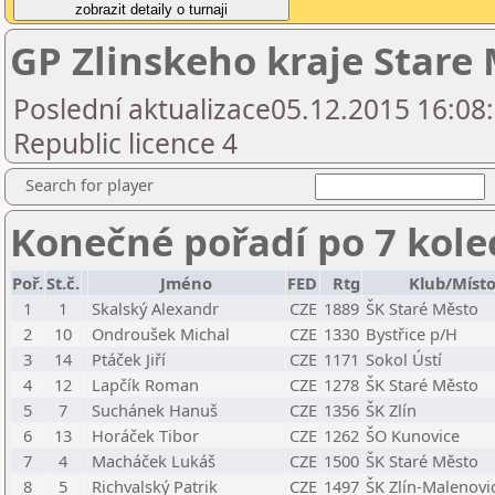
GP Zlinskeho kraje Stare
Poslední aktualizace05.12.2015 16:08
Republic licence 4
Search for player
Konečné pořadí po 7 kole
Poř.
St.č.
Jméno
FED
Rtg
Klub/Míst
1
1
Skalský Alexandr
CZE
1889
ŠK Staré Město
2
10
Ondroušek Michal
CZE
1330
Bystřice p/H
3
14
Ptáček Jiří
CZE
1171
Sokol Ústí
4
12
Lapčík Roman
CZE
1278
ŠK Staré Město
5
7
Suchánek Hanuš
CZE
1356
ŠK Zlín
6
13
Horáček Tibor
CZE
1262
ŠO Kunovice
7
4
Macháček Lukáš
CZE
1500
ŠK Staré Město
8
5
Richvalský Patrik
CZE
1497
ŠK Zlín-Malenovic