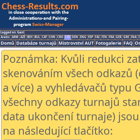
Logged on: Gast
Arabic
ARM
AZE
BIH
BUL
CAT
CHN
CRO
CZE
DEN
ENG
ESP
FAI
FIN
FRA
GER
GRE
INA
I
Domů
Databáze turnajů
Mistrovství AUT
Fotogalerie
FAQ
On
Poznámka: Kvůli redukci za
skenováním všech odkazů (
a více) a vyhledávačů typu 
všechny odkazy turnajů star
data ukončení turnaje) jsou
na následující tlačítko: